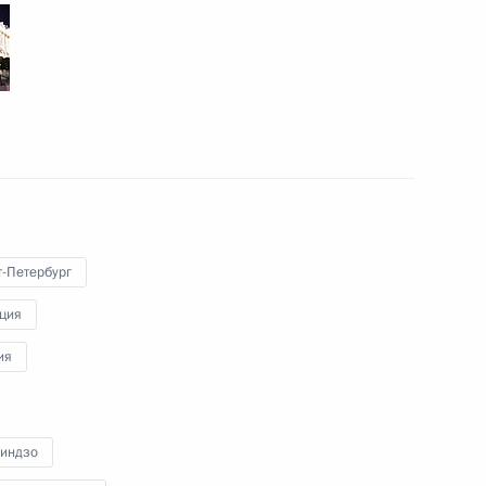
оссийско-японских
т-Петербург
ссийско-японской
ция
об устранении двойного
ия
Синдзо