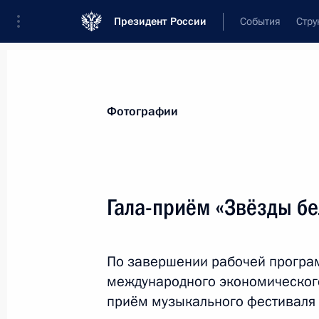
Президент России
События
Стру
Материалы по выбранной теме
Фотографии
Япония,
133 результата
Гала-приём «Звёзды бе
Показа
По завершении рабочей програ
Заявления для прессы по итогам п
международного экономического
министром Японии Синдзо Абэ
приём музыкального фестиваля 
22 января 2019 года, 18:30