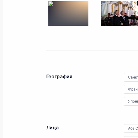
Российско-японские переговоры
10 сентября 2018 года, 15:20
Заявления для прессы по итогам р
переговоров
10 сентября 2018 года, 15:15
География
Санк
Подписан закон о ратификации ро
Фран
межправительственной Конвенции 
Япон
налогообложения
3 августа 2018 года, 17:10
Лица
Абэ 