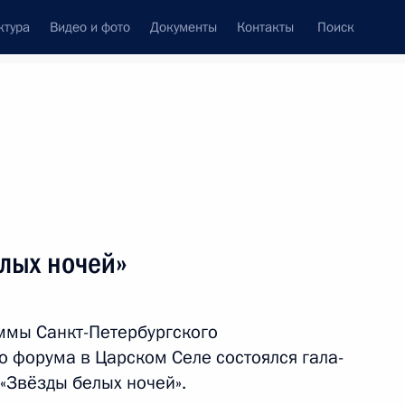
ктура
Видео и фото
Документы
Контакты
Поиск
Все темы
Подписаться на ленту
лых ночей»
ть следующие материалы
ммы Санкт-Петербургского
ереговоров с Премьер-
 форума в Царском Селе состоялся гала-
«Звёзды белых ночей».