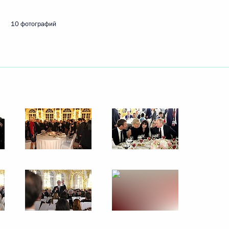
10 фотографий
Японии Синдзо Абэ
нии Синдзо Абэ
нии Синдзо Абэ