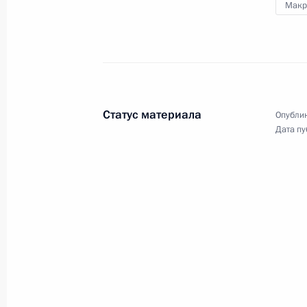
Макр
Соболезнования Премьер-министру
9 июля 2018 года, 11:15
Приём по случаю открытия перекрё
Статус материала
Опублик
26 мая 2018 года, 23:50
Дата пу
Открытие перекрёстных годов Росс
26 мая 2018 года, 21:00
Заявления для прессы по итогам р
переговоров