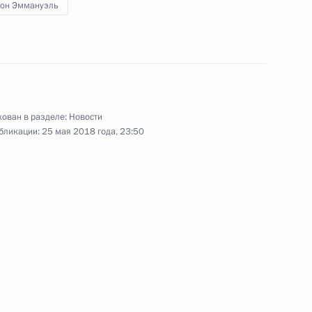
он Эммануэль
 Японии Синдзо Абэ
стных годов России и Японии
ован в разделе:
Новости
бликации:
25 мая 2018 года, 23:50
ии и Японии
оссийско-японских