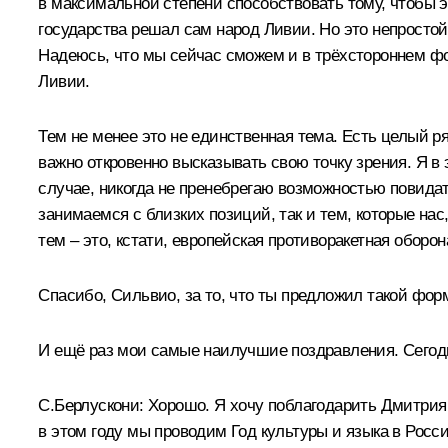
в максимальной степени способствовать тому, чтобы э
государства решал сам народ Ливии. Но это непростой
Надеюсь, что мы сейчас сможем и в трёхстороннем фо
Ливии.
Тем не менее это не единственная тема. Есть целый р
важно откровенно высказывать свою точку зрения. Я в 
случае, никогда не пренебрегаю возможностью повидат
занимаемся с близких позиций, так и тем, которые на
тем – это, кстати, европейская противоракетная оборон
Спасибо, Сильвио, за то, что ты предложил такой форм
И ещё раз мои самые наилучшие поздравления. Сегодн
С.Берлускони:
Хорошо. Я хочу поблагодарить Дмитрия
в этом году мы проводим Год культуры и языка в Росс