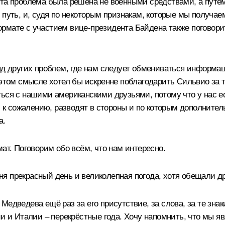
та проблема была решена не военными средствами, а путём 
 путь, и, судя по некоторым признакам, которые мы получае
рмате с участием вице-президента Байдена также поговорит
яд других проблем, где нам следует обмениваться информаци
этом смысле хотел бы искренне поблагодарить Сильвио за то
ься с нашими американскими друзьями, потому что у нас ес
с, к сожалению, разводят в стороны и по которым дополните
а.
ат. Поговорим обо всём, что нам интересно.
я прекрасный день и великолепная погода, хотя обещали др
 Медведева ещё раз за его присутствие
,
за слова, за те зна
ии и Италии – перекрёстные года. Хочу напомнить, что мы 