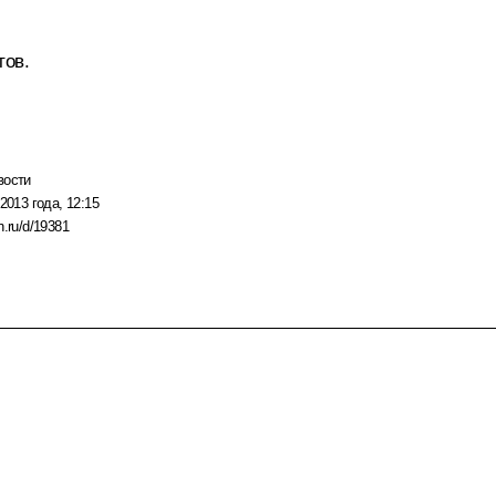
тов.
вости
2013 года, 12:15
n.ru/d/19381