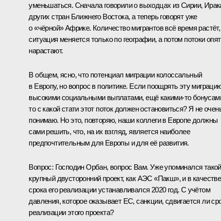
уменьшаться. Сначала говорили о выходцах из Сирии, Ирак
других стран Ближнего Востока, а теперь говорят уже
о «чёрной» Африке. Количество мигрантов всё время растёт,
ситуация меняется только по географии, а потом потоки опя
нарастают.
В общем, ясно, что потенциал миграции колоссальный
в Европу, но вопрос в политике. Если поощрять эту миграци
высокими социальными выплатами, ещё какими‑то бонусам
то с какой стати этот поток должен остановиться? Я не очен
понимаю. Но это, повторяю, наши коллеги в Европе должны
сами решить, что, на их взгляд, является наиболее
предпочтительным для Европы и для её развития.
Вопрос:
Господин Орбан, вопрос Вам. Уже упоминался тако
крупный двусторонний проект, как АЭС «Пакш», и в качеств
срока его реализации устанавливался 2020 год. С учётом
давления, которое оказывает ЕС, санкции, сдвигается ли ср
реализации этого проекта?