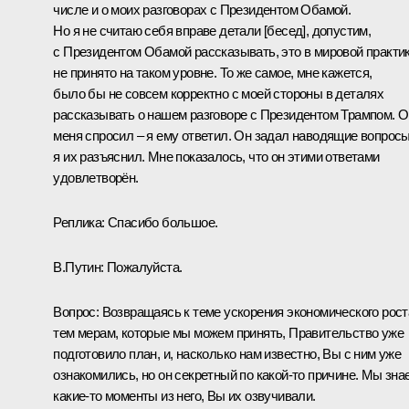
числе и о моих разговорах с Президентом Обамой.
Но я не считаю себя вправе детали [бесед], допустим,
с Президентом Обамой рассказывать, это в мировой практи
не принято на таком уровне. То же самое, мне кажется,
было бы не совсем корректно с моей стороны в деталях
рассказывать о нашем разговоре с Президентом Трампом. О
меня спросил – я ему ответил. Он задал наводящие вопросы
я их разъяснил. Мне показалось, что он этими ответами
удовлетворён.
Реплика:
Спасибо большое.
В.Путин:
Пожалуйста.
Вопрос:
Возвращаясь к теме ускорения экономического рост
тем мерам, которые мы можем принять, Правительство уже
подготовило план, и, насколько нам известно, Вы с ним уже
ознакомились, но он секретный по какой‑то причине. Мы зна
какие‑то моменты из него, Вы их озвучивали.