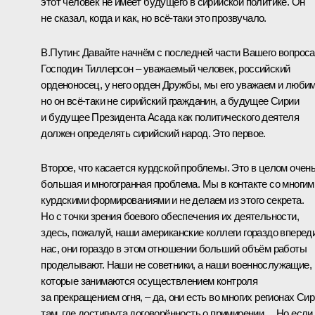
этот человек не имеет будущего в сирийской политике. Он
не сказал, когда и как, но всё‑таки это прозвучало.
В.Путин:
Давайте начнём с последней части Вашего вопроса
Господин Тиллерсон – уважаемый человек, российский
орденоносец, у него орден Дружбы, мы его уважаем и любим
но он всё‑таки не сирийский гражданин, а будущее Сирии
и будущее Президента Асада как политического деятеля
должен определять сирийский народ. Это первое.
Второе, что касается курдской проблемы. Это в целом очен
большая и многогранная проблема. Мы в контакте со многим
курдскими формированиями и не делаем из этого секрета.
Но с точки зрения боевого обеспечения их деятельности,
здесь, пожалуй, наши американские коллеги гораздо вперед
нас, они гораздо в этом отношении больший объём работы
проделывают. Наши не советники, а наши военнослужащие,
которые занимаются осуществлением контроля
за прекращением огня, – да, они есть во многих регионах Сир
там, где достигнута договорённость о примирении… Но если