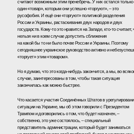
считают возможным этим пренебречь. У них остался только
один «товар», которым они успешно «торгуют», – это
русофобия. И ещё они «торгуют» политикой разделения
России и Украины, растаскивания двух народов и двух
государств. Кому‑то это нравится на Западе, кто‑то считает, 
нельзя ни в коем случае допустить сближения
на какой бы то ни было почве России и Украины. Поэтому
сегодняшнее украинское руководство активно и небезуспеш
«торгует» этим «товаром».
Но я думаю, что это когда-нибудь закончится, а мы, во всяк
случае, заинтересованы в том, чтобы такая ситуация
закончилась как можно быстрее.
Что касается участия Соединённых Штатов в урегулирован
ситуации на Украине, мы об этом говорили с Президентом
Трампом и договорились о том, что будет назначен, –
собственно, это уже состоялось, – специальный
представитель администрации, который будет заниматься