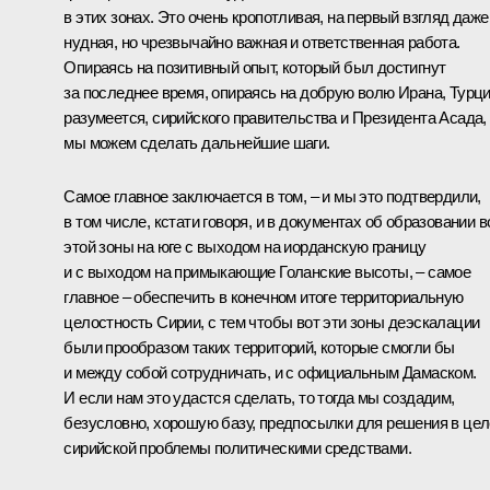
в этих зонах. Это очень кропотливая, на первый взгляд даже
нудная, но чрезвычайно важная и ответственная работа.
Опираясь на позитивный опыт, который был достигнут
за последнее время, опираясь на добрую волю Ирана, Турци
разумеется, сирийского правительства и Президента Асада,
мы можем сделать дальнейшие шаги.
Самое главное заключается в том, – и мы это подтвердили,
в том числе, кстати говоря, и в документах об образовании в
этой зоны на юге с выходом на иорданскую границу
и с выходом на примыкающие Голанские высоты, – самое
главное – обеспечить в конечном итоге территориальную
целостность Сирии, с тем чтобы вот эти зоны деэскалации
были прообразом таких территорий, которые смогли бы
и между собой сотрудничать, и с официальным Дамаском.
И если нам это удастся сделать, то тогда мы создадим,
безусловно, хорошую базу, предпосылки для решения в це
сирийской проблемы политическими средствами.