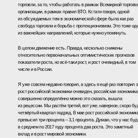
торговли, за то, чтобы работать в рамках Всемирной торгово
организации, в рамках правил ВТО. Кстати говоря, одной
из обсуждаемых тем в экономической сфере была как раз
свобода торговли и борьба с протекционизмом. Это тоже од
из важнейших направлений, которые нужно упомянуть.
В целом движение есть. Правда, несколько снижены
относительно первоначальных оптимистических прогнозов
показатели роста, но всё-таки рост, и рост очевидный, в том
числе и в России.
Я уже совсем недавно говорил, а здесь я ещё раз повторил э
рост российской экономики очевиден, российская экономика
совершенно определённо можно это сказать, вышла
из рецессии. Мы растём третий, вот уже, наверное, скоро бу
четвёртый квартал подряд. В мае рост российской экономик
превысил три процента – 3,1 процента. Думаю, что у нас буд
в среднем по 2017 году процента два роста. Это заметный
вклад и в рост мировой экономики.