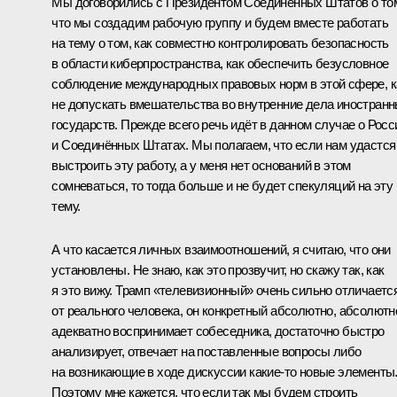
Мы договорились с Президентом Соединённых Штатов о то
что мы создадим рабочую группу и будем вместе работать
на тему о том, как совместно контролировать безопасность
в области киберпространства, как обеспечить безусловное
соблюдение международных правовых норм в этой сфере, к
не допускать вмешательства во внутренние дела иностран
государств. Прежде всего речь идёт в данном случае о Росс
и Соединённых Штатах. Мы полагаем, что если нам удастся
выстроить эту работу, а у меня нет оснований в этом
сомневаться, то тогда больше и не будет спекуляций на эту
тему.
А что касается личных взаимоотношений, я считаю, что они
установлены. Не знаю, как это прозвучит, но скажу так, как
я это вижу. Трамп «телевизионный» очень сильно отличаетс
от реального человека, он конкретный абсолютно, абсолютн
адекватно воспринимает собеседника, достаточно быстро
анализирует, отвечает на поставленные вопросы либо
на возникающие в ходе дискуссии какие‑то новые элементы
Поэтому мне кажется, что если так мы будем строить