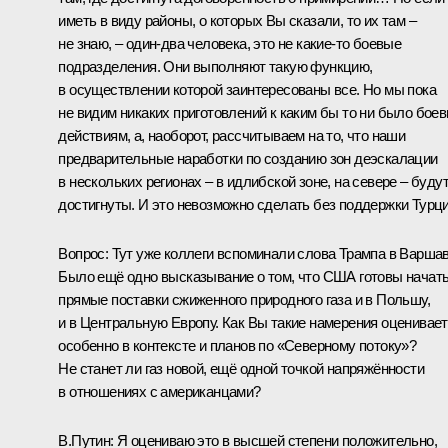
иметь в виду районы, о которых Вы сказали, то их там –
не знаю, – один-два человека, это не какие‑то боевые
подразделения. Они выполняют такую функцию,
в осуществлении которой заинтересованы все. Но мы пока
не видим никаких приготовлений к каким бы то ни было бое
действиям, а, наоборот, рассчитываем на то, что наши
предварительные наработки по созданию зон деэскалации
в нескольких регионах – в идлибской зоне, на севере – буду
достигнуты. И это невозможно сделать без поддержки Турци
Вопрос:
Тут уже коллеги вспоминали слова Трампа в Варшав
Было ещё одно высказывание о том, что США готовы начат
прямые поставки сжиженного природного газа и в Польшу,
и в Центральную Европу. Как Вы такие намерения оценивает
особенно в контексте и планов по «Северному потоку»?
Не станет ли газ новой, ещё одной точкой напряжённости
в отношениях с американцами?
В.Путин:
Я оцениваю это в высшей степени положительно,