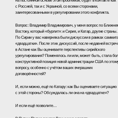
на постоянной основе этой проблемой, будет в контакте как
с Россией, так и с Украиной, со всеми сторонами,
заинтересованными в урегулировании этого конфликта.
Вопрос:
Владимир Владимирович, у меня вопрос по Ближне
Востоку, который «бурлит»: и Сирия, и Катар, другие страны.
По Сирии у вас наверняка были дискуссии в рамках саммит
«двадцатки». После этих дискуссий, после недавней встреч
в Астане как Вы оцениваете перспективы сирийского
урегулирования? Поменялось ли или, может быть, стала бо
конструктивной позиция новой администрации США по этом
вопросу, особенно с учётом ваших вчерашних
договорённостей?
И, если можно, ещё по Катару: как Вы оцениваете ситуацию
с этой стороны? Обсуждалась ли она на «двадцатке»?
И если ещё позволите…