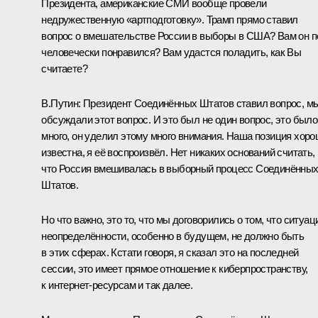
Президента, американские СМИ вообще провели
недружественную «артподготовку». Трамп прямо ставил
вопрос о вмешательстве России в выборы в США? Вам он п
человечески понравился? Вам удастся поладить, как Вы
считаете?
В.Путин:
Президент Соединённых Штатов ставил вопрос, м
обсуждали этот вопрос. И это был не один вопрос, это было
много, он уделил этому много внимания. Наша позиция хор
известна, я её воспроизвёл. Нет никаких оснований считать,
что Россия вмешивалась в выборный процесс Соединённы
Штатов.
Но что важно, это то, что мы договорились о том, что ситуац
неопределённости, особенно в будущем, не должно быть
в этих сферах. Кстати говоря, я сказал это на последней
сессии, это имеет прямое отношение к киберпространству,
к интернет-ресурсам и так далее.