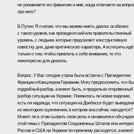
не упоминаете его фамилию и имя, когда отвечаете на вопр
про него?
В.Путин:
Я считаю, что мы можем иметь диалог, особенно
с такого уровня, как президентский или правительственный
уровень, с людьми, которые предлагают конструктивную
повестку дня, даже критического характера. А если речь идё
только о том, чтобы привлечь к себе внимание, то это
неинтересно для диалога.
Вопрос:
У Вас сегодня утром была встреча с Президентом
Франции и Канцлером Германии. Могу предположить, что б
подробный разбор, а может быть, и предельно откровенный
разбор ситуации на Украине. Появилось ли новое видение,
есть ли надежда, что ситуация на Донбассе будет выведена
из некоторого оцепенения, в котором она сейчас находится?
Может ли в этом сыграть свою роль и начавшееся обсужде
этой темы с Президентом Соединённых Штатов или интере
России и США на Украине по‑прежнему расходятся, а может