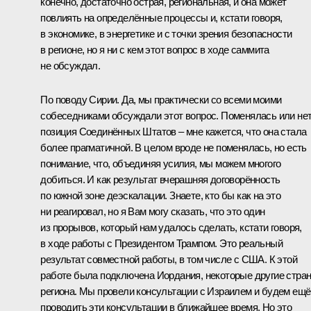
конечно, достаточно острая, региональная, и она может
повлиять на определённые процессы и, кстати говоря,
в экономике, в энергетике и с точки зрения безопасности
в регионе, но я ни с кем этот вопрос в ходе саммита
не обсуждал.
По поводу Сирии. Да, мы практически со всеми моими
собеседниками обсуждали этот вопрос. Поменялась или не
позиция Соединённых Штатов – мне кажется, что она стала
более прагматичной. В целом вроде не поменялась, но есть
понимание, что, объединяя усилия, мы можем многого
добиться. И как результат вчерашняя договорённость
по южной зоне деэскалации. Знаете, кто бы как на это
ни реагировал, но я Вам могу сказать, что это один
из прорывов, который нам удалось сделать, кстати говоря,
в ходе работы с Президентом Трампом. Это реальный
результат совместной работы, в том числе с США. К этой
работе была подключена Иордания, некоторые другие стра
региона. Мы провели консультации с Израилем и будем ещё
проводить эти консультации в ближайшее время. Но это