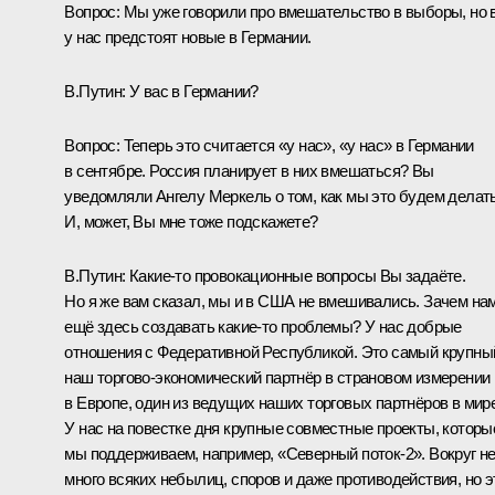
Вопрос:
Мы уже говорили про вмешательство в выборы, но 
у нас предстоят новые в Германии.
В.Путин:
У вас в Германии?
Вопрос:
Теперь это считается «у нас», «у нас» в Германии
в сентябре. Россия планирует в них вмешаться? Вы
уведомляли Ангелу Меркель о том, как мы это будем делат
И, может, Вы мне тоже подскажете?
В.Путин:
Какие-то провокационные вопросы Вы задаёте.
Но я же вам сказал, мы и в США не вмешивались. Зачем на
ещё здесь создавать какие‑то проблемы? У нас добрые
отношения с Федеративной Республикой. Это самый крупны
наш торгово-экономический партнёр в страновом измерении
в Европе, один из ведущих наших торговых партнёров в мире
У нас на повестке дня крупные совместные проекты, которы
мы поддерживаем, например, «Северный поток‑2». Вокруг не
много всяких небылиц, споров и даже противодействия, но э