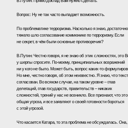
В.Путин:
Прямо доклад Вам нужно сделать.
Вопрос:
Ну не так часто выпадает возможность.
По проблематике терроризма. Насколько я знаю, достаточно
тяжело шло согласование коммюнике по терроризму. Если
не секрет, в чём были основные противоречия?
В.Путин:
Честно говоря, я не знаю об этих сложностях, это 
у шерпы спросите. По-моему, принципиальных возражений
ни у кого не было. Может быть, вопрос каких‑то формулиров
Но мне, честно говоря, об этом неизвестно. Я знаю, что текс
согласован. Во всяком случае, на таком уровне – глав
делегаций, глав государств, правительств – никаких
сложностей, трений у нас не возникло. Все признают, что это
общая угроза, и все заявляют о своей готовности бороться
с этой угрозой.
Что касается Катара, то эта проблема не обсуждалась. Она,