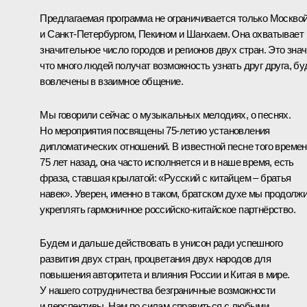
Предлагаемая программа не ограничивается только Москво
и Санкт-Петербургом, Пекином и Шанхаем. Она охватывает
значительное число городов и регионов двух стран. Это знач
что много людей получат возможность узнать друг друга, бу
вовлечены в взаимное общение.
Мы говорили сейчас о музыкальных мелодиях, о песнях.
Но мероприятия посвящены 75-летию установления
дипломатических отношений. В известной песне того времен
75 лет назад, она часто исполняется и в наше время, есть
фраза, ставшая крылатой: «Русский с китайцем – братья
навек». Уверен, именно в таком, братском духе мы продолж
укреплять гармоничное российско-китайское партнёрство.
Будем и дальше действовать в унисон ради успешного
развития двух стран, процветания двух народов для
повышения авторитета и влияния России и Китая в мире.
У нашего сотрудничества безграничные возможности
и перспективы. Нам по силам справиться с любыми