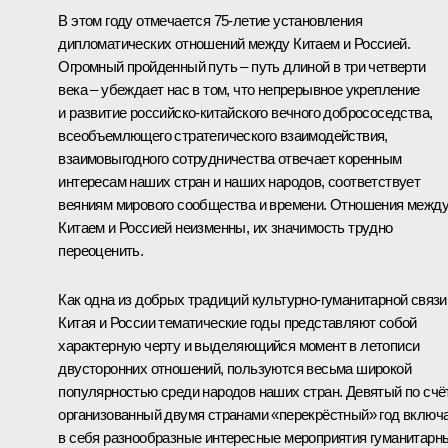
В этом году отмечается 75-летие установления
дипломатических отношений между Китаем и Россией.
Огромный пройденный путь – путь длиной в три четверти
века – убеждает нас в том, что непрерывное укрепление
и развитие российско-китайского вечного добрососедства,
всеобъемлющего стратегического взаимодействия,
взаимовыгодного сотрудничества отвечает коренным
интересам наших стран и наших народов, соответствует
веяниям мирового сообщества и времени. Отношения межд
Китаем и Россией неизменны, их значимость трудно
переоценить.
Как одна из добрых традиций культурно-гуманитарной связи
Китая и России тематические годы представляют собой
характерную черту и выделяющийся момент в летописи
двусторонних отношений, пользуются весьма широкой
популярностью среди народов наших стран. Девятый по счё
организованный двумя странами «перекрёстный» год включ
в себя разнообразные интересные мероприятия гуманитарн