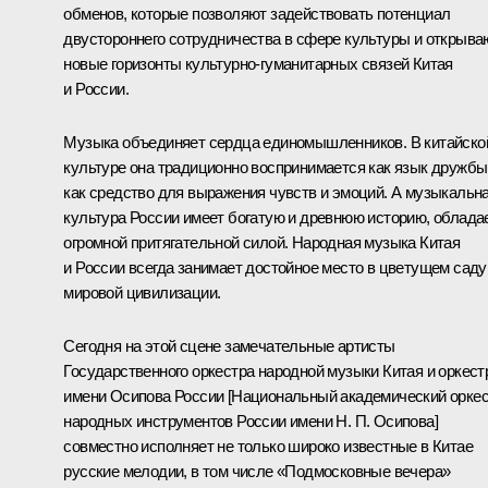
обменов, которые позволяют задействовать потенциал
двустороннего сотрудничества в сфере культуры и открыва
новые горизонты культурно-гуманитарных связей Китая
и России.
Музыка объединяет сердца единомышленников. В китайско
культуре она традиционно воспринимается как язык дружбы
как средство для выражения чувств и эмоций. А музыкальн
культура России имеет богатую и древнюю историю, облада
огромной притягательной силой. Народная музыка Китая
и России всегда занимает достойное место в цветущем саду
мировой цивилизации.
Сегодня на этой сцене замечательные артисты
Государственного оркестра народной музыки Китая и оркест
имени Осипова России [Национальный академический орке
народных инструментов России имени Н. П. Осипова]
совместно исполняет не только широко известные в Китае
русские мелодии, в том числе «Подмосковные вечера»