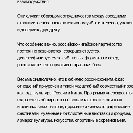
взаимодействия.
Они служат образцом сотрудничества между соседними
странами, основанного на взаимном учёте интересов, уваже
и доверии к друг другу.
Что особенно важно, российско-китайское партнёрство
постоянно развивается, совершенствуется,
диверсифицируется за счёт новых форматов и сфер,
расширяется его нормативно-правовая база.
Весьма символично, что к юбилею российско-китайских
отношений приурочен и такой масштабный совместный прое
как годы культуры России и Китая. Программа «перекрёстны
годов очень обширна: в неё вошли гастроли столичных
и региональных театров, цирковые и кинематографические
фестивали, музейные и библиотечные выставки и форумы,
ярмарки культуры, искусства, спортивные соревнования.