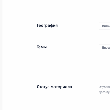
География
Кита
Темы
Внеш
Статус материала
Опублик
Дата пу
Выступление на расширенном
заседании Совета глав
государств – членов Шанхайской