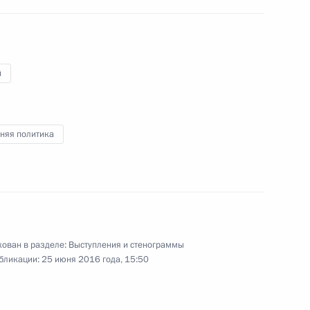
й
няя политика
00:00
ован в разделе:
Выступления и стенограммы
бликации:
25 июня 2016 года, 15:50
Встреча с участниками
студенческого чемпионата