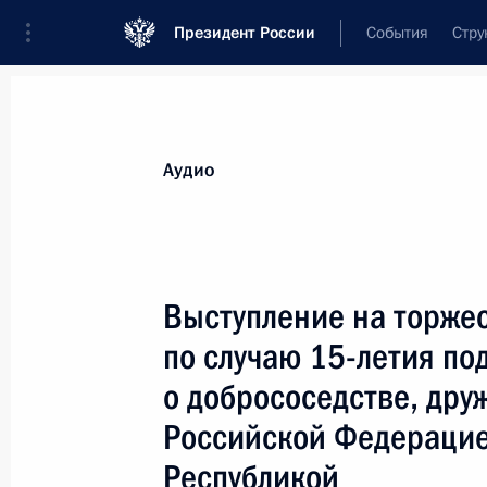
Президент России
События
Стру
Видеозаписи
Фотографии
Аудиозапи
Все материалы
Выступления
Совещан
Аудио
Показа
Выступление на торже
по случаю 15-летия по
Выступление на торжественном
о добрососедстве, дру
мероприятии по случаю 15-летия
подписания Договора
Российской Федерацие
о добрососедстве, дружбе
Республикой
и сотрудничестве между