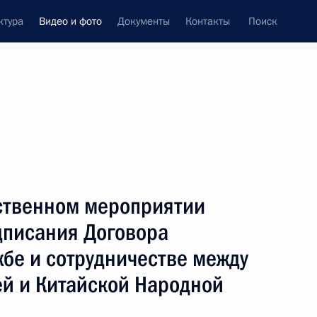
ктура
Видео и фото
Документы
Контакты
Поиск
си
ия, встречи
Встречи со СМИ
июнь, 2016
ть следующие материалы
ственном мероприятии
дписания Договора
Заявления для прессы
жбе и сотрудничестве между
по итогам российско-
й и Китайской Народной
китайских переговоров