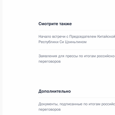
Встреча с главой МИД Китая Ван И
7 апреля 2015 года, 19:55
Смотрите также
Начало встречи с Председателем Китайско
Республики Си Цзиньпином
Встреча с руководителем канцеляр
Чжаньшу
Заявления для прессы по итогам российско
19 марта 2015 года, 16:00
переговоров
Рабочие заседания лидеров эконо
Дополнительно
11 ноября 2014 года, 11:35
Документы, подписанные по итогам российс
переговоров