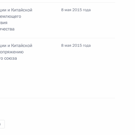
ента России с лидерами ряда
ции и Китайской
8 мая 2015 года
бъемлющего
твия
ичества
ции и Китайской
8 мая 2015 года
ума АТЭС
 сопряжению
го союза
работе Делового
й