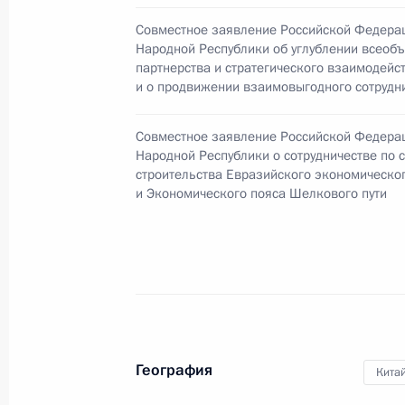
Состоялись краткие беседы Презид
зарубежных стран
Совместное заявление Российской Федера
Народной Республики об углублении всео
11 ноября 2014 года, 10:30
партнерства и стратегического взаимодейс
и о продвижении взаимовыгодного сотрудн
Совместное заявление Российской Федера
Завершён первый день работы фор
Народной Республики о сотрудничестве по
строительства Евразийского экономическо
10 ноября 2014 года, 16:00
и Экономического пояса Шелкового пути
Владимир Путин принял участие в 
консультативного совета АТЭС
10 ноября 2014 года, 11:45
География
Кита
Деловой саммит форума АТЭС