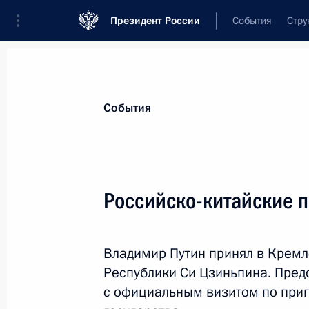
Президент России
События
Стру
Материалы по выбранной теме
События
Китай,
476 результатов
Российско-китайские 
Показа
Владимир Путин принял в Кремл
Встреча с Председателем КНР Си 
Республики Си Цзиньпина. Пред
8 июля 2015 года, 14:20
с официальным визитом по при