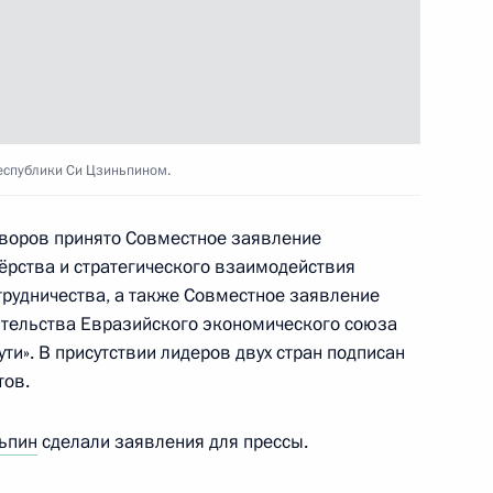
еспублики Си Цзиньпином.
говора о создании Пула
н БРИКС
оворов принято Совместное заявление
рства и стратегического взаимодействия
рудничества, а также Совместное заявление
ительства Евразийского экономического союза
глашения между
ти». В присутствии лидеров двух стран подписан
сотрудничестве в сфере
тов.
точному» маршруту
ьпин
сделали заявления для прессы.