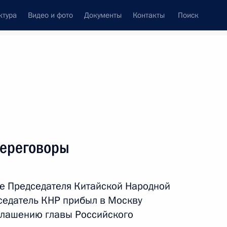
ктура
Видео и фото
Документы
Контакты
Поиск
Все темы
Подписаться на ленту
переговоры
ть следующие материалы
е Председателя Китайской Народной
Цзиньпином
седатель КНР прибыл в Москву
глашению главы Российского