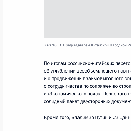
Российско-китайские переговоры
8 мая 2015 года, 14:10
2 из 10
С Председателем Китайской Народной Р
Подписан закон о ратификации До
условных валютных резервов стра
По итогам российско-китайских перег
2 мая 2015 года, 18:10
об углублении всеобъемлющего партнё
и о продвижении взаимовыгодного сот
о сотрудничестве по сопряжению стро
Подписан закон о ратификации со
и «Экономического пояса Шелкового пу
правительствами России и Китая о 
солидный пакет двусторонних докумен
поставок природного газа по «вос
Кроме того, Владимир Путин и
Си Цзин
2 мая 2015 года, 18:00