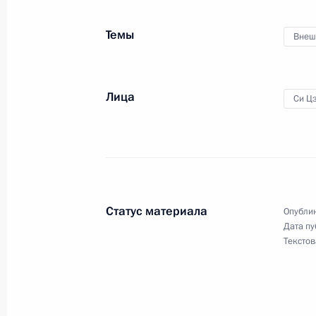
10 ноября 2014 года, 10:00
Темы
Внеш
Визит в Китай. Форум АТЭС
Лица
Си Ц
9 − 11 ноября 2014 года
Встреча с Председателем КНР Си 
9 ноября 2014 года, 15:15
Статус материала
Опублик
Дата пу
Текстов
Интервью ведущим китайским СМИ
6 ноября 2014 года, 23:00