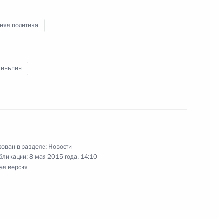
няя политика
зиньпин
Цзиньпином
ован в разделе:
Новости
бликации:
8 мая 2015 года, 14:10
ая версия