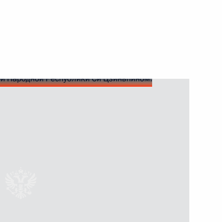
емьера Государственного
итета Всекитайского собрания
цзяном
 Си Цзиньпину