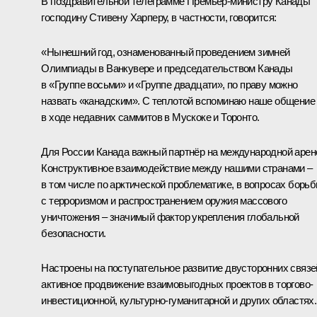
В поздравительной телеграмме Премьер-министру Канады
господину Стивену Харперу, в частности, говорится:
«Нынешний год, ознаменованный проведением зимней
Олимпиады в Ванкувере и председательством Канады
в «Группе восьми» и «Группе двадцати», по праву можно
назвать «канадским». С теплотой вспоминаю наше общение
в ходе недавних саммитов в Мускоке и Торонто.
Для России Канада важный партнёр на международной арен
Конструктивное взаимодействие между нашими странами –
в том числе по арктической проблематике, в вопросах борь
с терроризмом и распространением оружия массового
уничтожения – значимый фактор укрепления глобальной
безопасности.
Настроены на поступательное развитие двусторонних связе
активное продвижение взаимовыгодных проектов в торгово-
инвестиционной, культурно-гуманитарной и других областях.