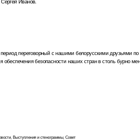
а
Сергей Иванов
.
ый период переговорный с нашими белорусскими друзьями по
ся обеспечения безопасности наших стран в столь бурно м
овости
,
Выступления и стенограммы
,
Совет