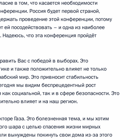
ласие в том, что касается необходимости
ференции. Россия будет первой страной,
держать проведение этой конференции, потому
глашения между Россией
т ей посодействовать – и одна из наиболее
. Надеюсь, что эта конференция пройдёт
дравить Вас с победой в выборах. Это
ахрейна Хамадом Бен Исой
тике и также положительно влияет не только
арабский мир. Это привносит стабильность
 сегодня мы видим беспрецедентный рост
 как социальной, так и в сфере безопасности. Это
ительно влияет и на наш регион.
между Россией и Бахрейном
екторе Газа. Это болезненная тема, и мы хотим
ению свободы
ого шара с целью спасения жизни мирных
ыли вынуждены покинуть свои дома из-за этого