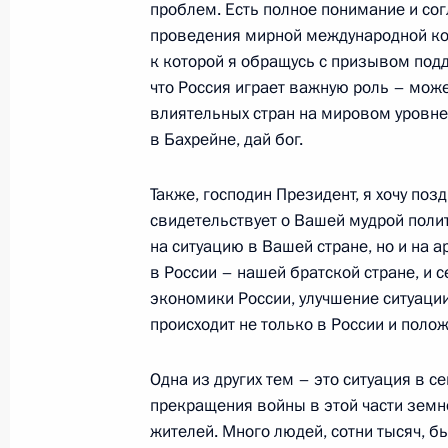
проблем. Есть полное понимание и сог
проведения мирной международной кон
к которой я обращусь с призывом под
Подписан закон о ратификации Со
что Россия играет важную роль – може
и Бахрейном о выдаче
влиятельных стран на мировом уровне
1 июля 2017 года, 18:50
в Бахрейне, дай бог.
Также, господин Президент, я хочу поз
Телефонный разговор с Королём Б
свидетельствует о Вашей мудрой поли
на ситуацию в Вашей стране, но и на 
Аль Халифой
в России – нашей братской стране, и
1 июля 2017 года, 16:55
экономики России, улучшение ситуации
происходит не только в России и полож
Закон о ратификации Соглашения 
Одна из других тем – это ситуация в с
о передаче лиц, осуждённых к лиш
прекращения войны в этой части земн
жителей. Много людей, сотни тысяч, б
31 октября 2016 года, 15:25