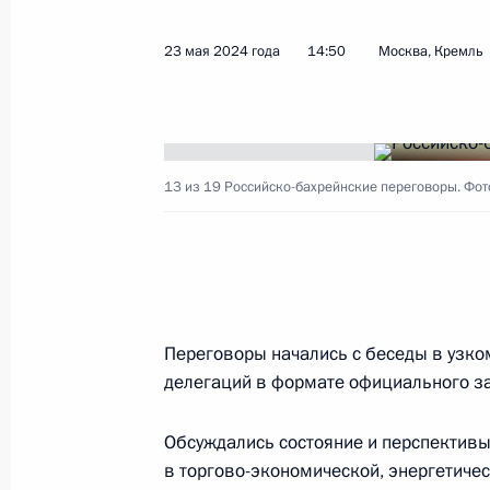
Аль Халифой
23 мая 2024 года
14:50
Москва, Кремль
2 марта 2026 года, 16:30
Телефонный разговор с Королём Б
13 из 19
Российско-бахрейнские переговоры. Фот
Аль Халифой
24 июня 2025 года, 12:00
Пленарное заседание Петербургск
Переговоры начались с беседы в узко
экономического форума
делегаций в формате официального з
20 июня 2025 года, 19:50
Обсуждались состояние и перспективы
в торгово-экономической, энергетичес