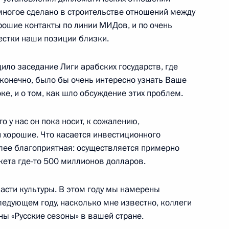
многое сделано в строительстве отношений между
воры Владимира Путина
рошие контакты по линии МИДов, и по очень
Исой Аль Халифой
стки наши позиции близки.
ило заседание Лиги арабских государств, где
 конечно, было бы очень интересно узнать Ваше
ке, и о том, как шло обсуждение этих проблем.
ахрейна Хамадом Бен Исой
о у нас он пока носит, к сожалению,
 хорошие. Что касается инвестиционного
олее благоприятная: осуществляется примерно
кета где-то 500 миллионов долларов.
ахрейна Хамадом Бен Исой
асти культуры. В этом году мы намерены
следующем году, насколько мне известно, коллеги
ны «Русские сезоны» в вашей стране.