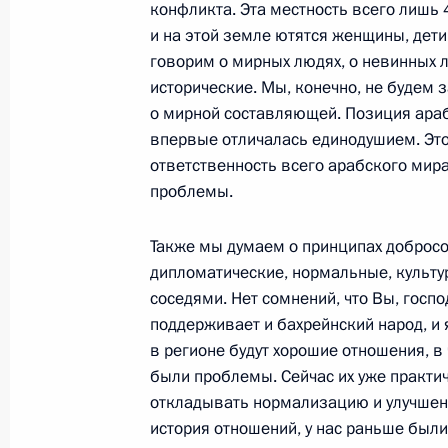
конфликта. Эта местность всего лишь 
и на этой земле ютятся женщины, дети
говорим о мирных людях, о невинных лю
Встреча с Королём Бахрейна Хама
исторические. Мы, конечно, не будем 
о мирной составляющей. Позиция араб
6 сентября 2016 года, 20:15
впервые отличалась единодушием. Это 
ответственность всего арабского мир
проблемы.
6 сентября Президент встретится 
Бен Исой Аль Халифой
Также мы думаем о принципах добросос
5 сентября 2016 года, 10:00
дипломатические, нормальные, культу
соседями. Нет сомнений, что Вы, госпо
поддерживает и бахрейнский народ, и 
в регионе будут хорошие отношения, в 
В Госдуму на ратификацию внесено
были проблемы. Сейчас их уже практиче
и Королевством Бахрейн о передач
откладывать нормализацию и улучшение
свободы
история отношений, у нас раньше был
21 июля 2016 года, 17:50