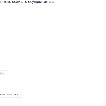
ктом, если это осуществится.
дом Бен Исой Аль Халифой
ть предыдущие материалы
ейн
енно-Морского Флота
няя политика