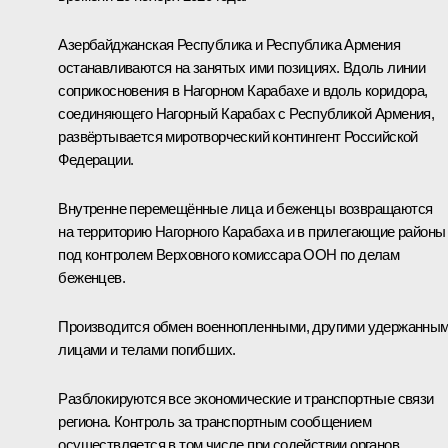
Азербайджанская Республика и Республика Армения
останавливаются на занятых ими позициях. Вдоль линии
соприкосновения в Нагорном Карабахе и вдоль коридора,
соединяющего Нагорный Карабах с Республикой Армения,
развёртывается миротворческий контингент Российской
Федерации.
Внутренне перемещённые лица и беженцы возвращаются
на территорию Нагорного Карабаха и в прилегающие районы
под контролем Верховного комиссара ООН по делам
беженцев.
Производится обмен военнопленными, другими удержанны
лицами и телами погибших.
Разблокируются все экономические и транспортные связи
региона. Контроль за транспортным сообщением
осуществляется в том числе при содействии органов