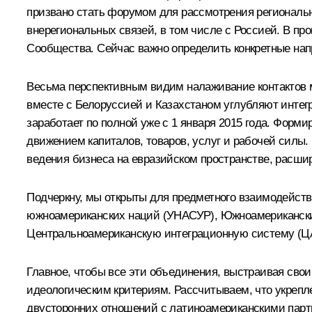
призвано стать форумом для рассмотрения региональн
внерегиональных связей, в том числе с Россией. В п
Сообщества. Сейчас важно определить конкретные нап
Весьма перспективным видим налаживание контактов
вместе с Белоруссией и Казахстаном углубляют интег
заработает по полной уже с 1 января 2015 года. Форм
движением капиталов, товаров, услуг и рабочей силы
ведения бизнеса на евразийском пространстве, расши
Подчеркну, мы открыты для предметного взаимодейст
южноамериканских наций (УНАСУР), Южноамериканский
Центральноамериканскую интеграционную систему (Ц
Главное, чтобы все эти объединения, выстраивая свои
идеологическим критериям. Рассчитываем, что укрепл
двусторонних отношений с латиноамериканскими парт