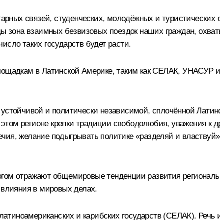
рных связей, студенческих, молодёжных и туристических 
оды зона взаимных безвизовых поездок наших граждан, охв
исло таких государств будет расти.
лощадкам в Латинской Америке, таким как СЕЛАК, УНАСУР 
устойчивой и политически независимой, сплочённой Латинс
ом регионе крепки традиции свободолюбия, уважения к друг
ия, желание подыгрывать политике «разделяй и властвуй».
огом отражают общемировые тенденции развития региональ
 влияния в мировых делах.
тиноамериканских и карибских государств (СЕЛАК). Речь ид