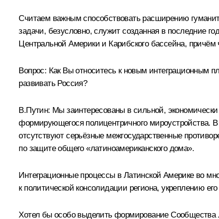
Считаем важным способствовать расширению гуманита
задачи, безусловно, служит созданная в последние г
Центральной Америки и Карибского бассейна, причём ч
Вопрос:
Как Вы относитесь к новым интеграционным п
развивать Россия?
В.Путин:
Мы заинтересованы в сильной, экономически 
формирующегося полицентричного мироустройства. В эт
отсутствуют серьёзные межгосударственные противореч
по защите общего «латиноамериканского дома».
Интеграционные процессы в Латинской Америке во мн
к политической консолидации региона, укреплению его
Хотел бы особо выделить формирование Сообщества ла