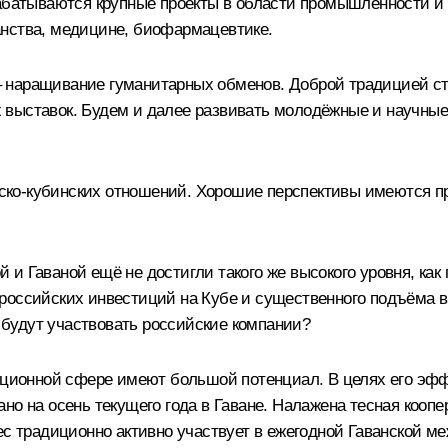
абатываются крупные проекты в области промышленности и в
анства, медицине, биофармацевтике.
 наращивание гуманитарных обменов. Доброй традицией ста
выставок. Будем и далее развивать молодёжные и научные 
ко-кубинских отношений. Хорошие перспективы имеются пра
и Гаваной ещё не достигли такого же высокого уровня, как
российских инвестиций на Кубе и существенного подъёма в
о будут участвовать российские компании?
иционной сфере имеют большой потенциал. В целях его эфф
но на осень текущего года в Гаване. Налажена тесная кооп
ес традиционно активно участвует в ежегодной Гаванской м