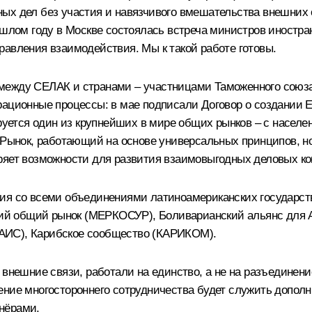
ых дел без участия и навязчивого вмешательства внешних
рошлом году в Москве состоялась встреча министров иностр
равления взаимодействия. Мы к такой работе готовы.
 между СЕЛАК и странами – участницами
Таможенного союз
рационные процессы: в мае подписали Договор о создании Е
ируется один из крупнейших в мире общих рынков – с насел
. Рынок, работающий на основе универсальных принципов, 
ряет возможности для развития взаимовыгодных деловых ко
вия со всеми объединениями латиноамериканских государст
 общий рынок (МЕРКОСУР), Боливарианский альянс для Ам
АИС), Карибское сообщество (КАРИКОМ).
 внешние связи, работали на единство, а не на разъединени
ение многостороннего сотрудничества будет служить допо
нёрами.