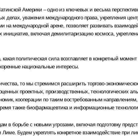
Латинской Америки – одно из ключевых и весьма перспекти
х делах, уважения международного права, укрепления цен
ами на международной арене, позволяет развивать взаимоде
 инициатив, включая демилитаризацию космоса, укреплен
, какая политическая сила возглавляет в конкретный момент
 коренные национальные интересы.
ничества, то мы стремимся расширить торгово-экономическо
енных проектных, производственных, технологических аль
ик, кооперации по таким востребованным направлениям, ка
 время также биофармацевтика и информационные технологи
м в борьбе с новыми угрозами, включая подготовку предс
 и Лиме. Будем укреплять конкретное взаимодействие при л