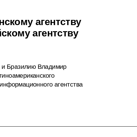
скому агентству
скому агентству
ну и Бразилию Владимир
атиноамериканского
 информационного агентства