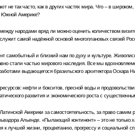
 не так часто, как в других частях мира. Что – в широком
я Южной Америке?
между народами вряд ли можно оценить количеством визито
 служит самой надёжной основой многоплановых связей Рос
нт самобытный и близкий нам по духу и культуре. Живопись
вно стали частью мирового наследия. Все мы вдохновляемс
работами выдающегося бразильского архитектора Оскара Н
ресурсов: нефти и бокситов, пресной воды и продовольстви
атического развития и экономического роста с существенн
атинской Америки за самостоятельность, за право самим р
львадора Альенде. «Пылающий континент» – это не только х
я к лучшей жизни, процветанию, прогрессу и социальной с