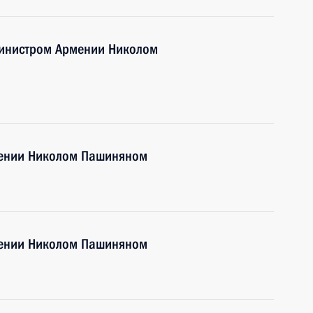
министром Армении Николом
мении Николом Пашиняном
мении Николом Пашиняном