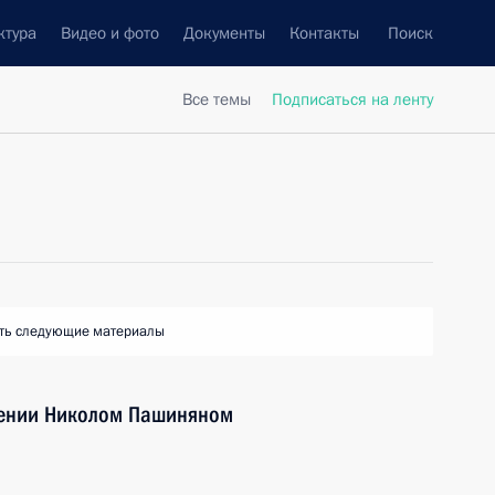
ктура
Видео и фото
Документы
Контакты
Поиск
Все темы
Подписаться на ленту
ть следующие материалы
мении Николом Пашиняном