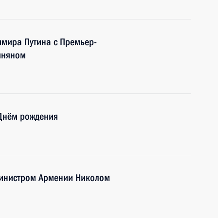
имира Путина с Премьер-
иняном
 Днём рождения
министром Армении Николом