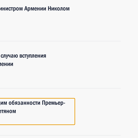
министром Армении Николом
случаю вступления
мении
им обязанности Премьер-
етяном