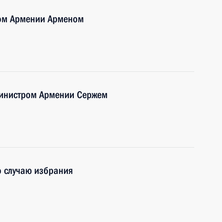
том Армении Арменом
министром Армении Сержем
о случаю избрания