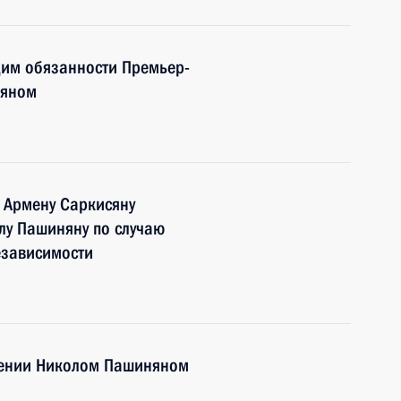
им обязанности Премьер-
няном
 Армену Саркисяну
лу Пашиняну по случаю
езависимости
мении Николом Пашиняном