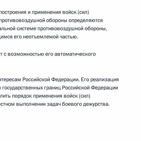
лучаю 20-летия заключения
построения и применения войск (сил)
е и взаимной помощи между
 противовоздушной обороны определяются
льной системе противовоздушной обороны,
имся его неотъемлемой частью.
т с возможностью его автоматического
ержем Саргсяном
нтересам Российской Федерации. Его реализация
ы государственных границ Российской Федерации
лить порядок применения войск (сил)
ится с Президентом Армении
стном выполнении задач боевого дежурства.