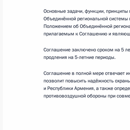
Поздравление Сержу Саргсяну по с
Основные задачи, функции, принципы 
Договора о дружбе, сотрудничеств
Объединённой региональной системы
Россией и Арменией
Положением об Объединённой региона
29 августа 2017 года, 09:00
прилагаемым к Соглашению и являющ
Соглашение заключено сроком на 5 ле
продления на 5-летние периоды.
Встреча с Президентом Армении С
23 августа 2017 года, 18:15
Соглашение в полной мере отвечает и
позволит повысить надёжность охран
и Республики Армения, а также опреде
23 августа Владимир Путин встрет
противовоздушной обороны при совме
Сержем Саргсяном
22 августа 2017 года, 12:40