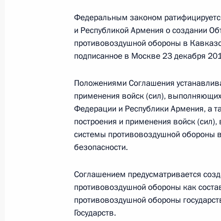
Федеральным законом ратифицируетс
и Республикой Армения о создании О
Встреча с Президентом Армении С
противовоздушной обороны в Кавказс
15 ноября 2017 года, 20:00
подписанное в Москве 23 декабря 201
Положениями Соглашения устанавлива
Поздравления Владимиру Путину с
применения войск (сил), выполняющи
Федерации и Республики Армения, а т
7 октября 2017 года, 13:15
построения и применения войск (сил),
системы противовоздушной обороны в
безопасности.
Поздравление Президенту Республи
с Днём независимости республики
Соглашением предусматривается созд
противовоздушной обороны как соста
21 сентября 2017 года, 10:00
противовоздушной обороны государст
Государств.