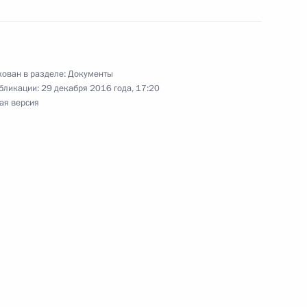
и российско-армянских
ован в разделе:
Документы
бликации:
29 декабря 2016 года, 17:20
ая версия
глашения между Россией
ной региональной системы
азском регионе коллективной
пасности ОДКБ