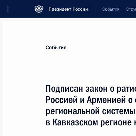
Президент России
События
Стру
Материалы по выбранной теме
События
Армения,
312 результатов
Подписан закон о рат
Показа
Россией и Арменией о
региональной системы
Телефонный разговор с Премьер-
в Кавказском регионе 
Саргсяном
17 апреля 2018 года, 21:00