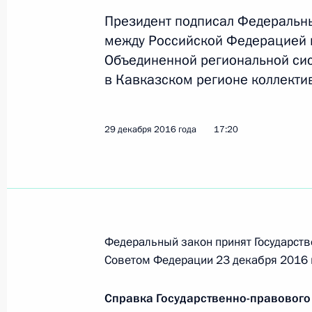
Президент подписал Федеральн
между Российской Федерацией 
Поздравление Армену Саркисяну п
Объединенной региональной си
Президентом Армении
в Кавказском регионе коллекти
2 марта 2018 года, 16:30
29 декабря 2016 года
17:20
Открытие Дней культуры Армении в
15 ноября 2017 года, 20:55
Федеральный закон принят Государств
Владимир Путин и Серж Саргсян по
Советом Федерации 23 декабря 2016 
галерею
15 ноября 2017 года, 20:25
Справка Государственно-правового