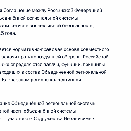
я Соглашение между Российской Федерацией
бъединённой региональной системы
ержем Саргсяном
ком регионе коллективной безопасности,
5 года.
ется нормативно-правовая основа совместного
 Днём рождения
х задачи противовоздушной обороны Российской
акже определяются задачи, функции, принципы
 входящих в состав Объединённой региональной
 Кавказском регионе коллективной
ки Армения Сержу Саргсяну
ание Объединённой региональной системы
вной части объединённой системы
в – участников Содружества Независимых