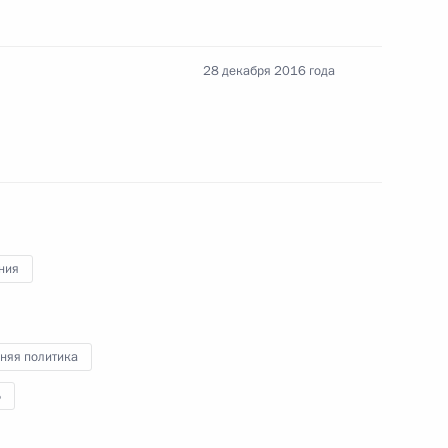
ссийско-армянского
ве в области использования
28 декабря 2016 года
глашения между Россией
пировке войск
ния
няя политика
ержем Саргсяном
Б