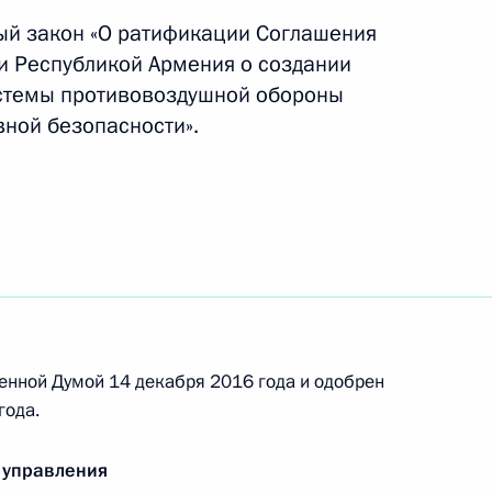
ый закон «О ратификации Соглашения
и Республикой Армения о создании
о случаю избрания
стемы противовоздушной обороны
вной безопасности».
 России
енной Думой 14 декабря 2016 года и одобрен
сетили Третьяковскую
года.
 управления