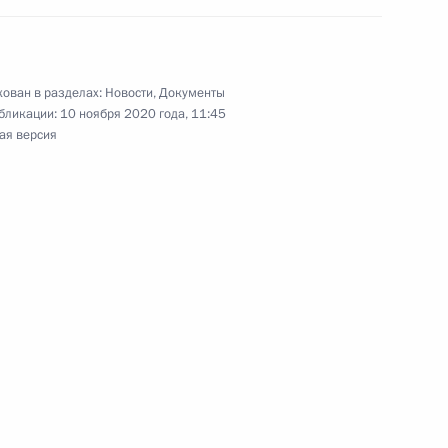
ован в разделах:
Новости
,
Документы
м Алиевым и Николом
бликации:
10 ноября 2020 года, 11:45
ая версия
гуманитарного реагирования
ых вопросов в районе