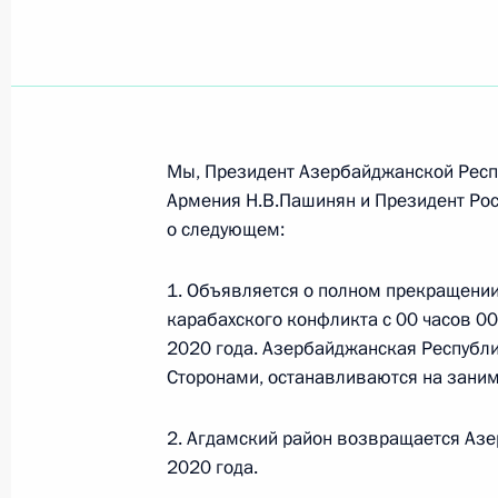
Телефонный разговор с исполняющ
министра Армении Николом Паши
24 июня 2021 года, 16:50
Мы, Президент Азербайджанской Респ
Армения Н.В.Пашинян и Президент Рос
о следующем:
Телефонный разговор с исполняющ
министра Армении Николом Паши
1. Объявляется о полном прекращении 
карабахского конфликта с 00 часов 0
19 мая 2021 года, 20:40
2020 года. Азербайджанская Республ
Сторонами, останавливаются на зани
Телефонный разговор с исполняющ
2. Агдамский район возвращается Аз
министра Армении Николом Паши
2020 года.