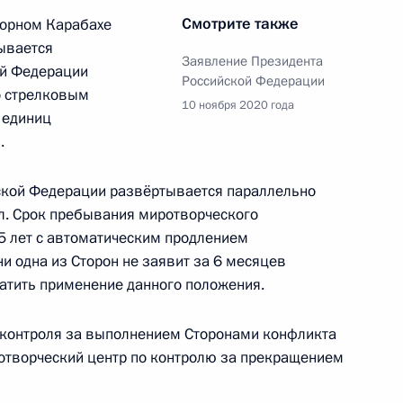
Смотрите также
горном Карабахе
ывается
Заявление Президента
ой Федерации
министром Армении Николом
Российской Федерации
о стрелковым
10 ноября 2020 года
 единиц
.
йской Федерации развёртывается параллельно
л. Срок пребывания миротворческого
мении Николом Пашиняном
5 лет с автоматическим продлением
ни одна из Сторон не заявит за 6 месяцев
ратить применение данного положения.
министром Армении Николом
 контроля за выполнением Сторонами конфликта
отворческий центр по контролю за прекращением