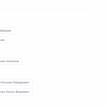
-министром Армении Николом
йджана Ильхамом Алиевым
байджан
ния
отокола, предусматривающего
яного без взимания вывозной
няя политика
в Ильхам Гейдарович
нян Никол Воваевич
ческой миссии в Нагорном