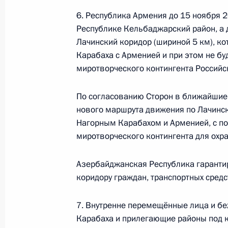
6. Республика Армения до 15 ноября
Республике Кельбаджарский район, а 
Телефонные разговоры с Президе
Лачинский коридор (шириной 5 км), ко
Алиевым и Премьер-министром Ар
Карабаха с Арменией и при этом не буд
миротворческого контингента Российс
12 марта 2021 года, 16:45
По согласованию Сторон в ближайшие 
нового маршрута движения по Лачинс
Телефонный разговор с Премьер-
Нагорным Карабахом и Арменией, с п
Пашиняном
миротворческого контингента для охр
25 февраля 2021 года, 19:10
Азербайджанская Республика гаранти
коридору граждан, транспортных средс
Телефонный разговор с Премьер-
7. Внутренне перемещённые лица и б
Пашиняном
Карабаха и прилегающие районы под 
17 февраля 2021 года, 18:10