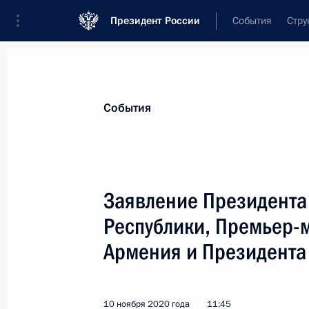
Президент России
События
Стру
Материалы по выбранной теме
События
Армения,
312 результатов
Заявление Президента
Показа
Республики, Премьер-
Армения и Президента
7 июля Владимир Путин встретится
Премьер-министра Армении Нико
6 июля 2021 года, 15:05
10 ноября 2020 года
11:45