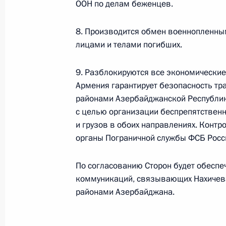
ООН по делам беженцев.
8. Производится обмен военнопленн
Встреча с Премьер-министром Ар
лицами и телами погибших.
11 января 2021 года, 19:30
9. Разблокируются все экономические
Армения гарантирует безопасность т
районами Азербайджанской Республик
Заявления для прессы по итогам п
с целью организации беспрепятственн
Азербайджана Ильхамом Алиевым 
и грузов в обоих направлениях. Конт
Армении Николом Пашиняном
органы Пограничной службы ФСБ Росс
11 января 2021 года, 17:50
По согласованию Сторон будет обеспе
коммуникаций, связывающих Нахичев
районами Азербайджана.
Встреча с Ильхамом Алиевым и Н
11 января 2021 года, 17:40