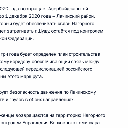
 2020 года возвращает Азербайджанской
до 1 декабря 2020 года – Лачинский район.
нтом Азербайджана Ильхамом
торый будет обеспечивать связь Нагорного
мении Николом Пашиняном
ет затрагивать г.Шушу, остаётся под контролем
кой Федерации.
три года будет определён план строительства
кому коридору, обеспечивающий связь между
министром Армении Николом
оследующей передислокацией российского
аны этого маршрута.
рует безопасность движения по Лачинскому
тв и грузов в обоих направлениях.
министром Армении Николом
еженцы возвращаются на территорию Нагорного
контролем Управления Верховного комиссара