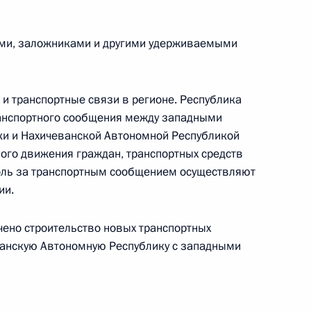
ыми, заложниками и другими удерживаемыми
мении Николом Пашиняном
 и транспортные связи в регионе. Республика
ранспортного сообщения между западными
и и Нахичеванской Автономной Республикой
ереговоров с Президентом
ого движения граждан, транспортных средств
и Премьер-министром
роль за транспортным сообщением осуществляют
ии.
чено строительство новых транспортных
анскую Автономную Республику с западными
иколом Пашиняном