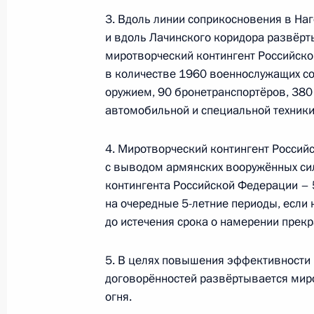
14 мая 2021 года, 10:05
3. Вдоль линии соприкосновения в На
и вдоль Лачинского коридора развёрт
миротворческий контингент Российск
Телефонный разговор с Премьер-
в количестве 1960 военнослужащих с
Пашиняном
оружием, 90 бронетранспортёров, 380
24 апреля 2021 года, 13:20
автомобильной и специальной техники
4. Миротворческий контингент Росси
с выводом армянских вооружённых си
Встреча с Премьер-министром Ар
контингента Российской Федерации – 
7 апреля 2021 года, 18:45
на очередные 5-летние периоды, если 
до истечения срока о намерении прек
Телефонный разговор с Премьер-
5. В целях повышения эффективности
Пашиняном
договорённостей развёртывается мир
огня.
26 марта 2021 года, 18:20