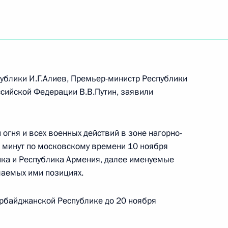
им обязанности Премьер-
няном
ублики И.Г.Алиев, Премьер-министр Республики
сийской Федерации В.В.Путин, заявили
им обязанности Премьер-
няном
огня и всех военных действий в зоне нагорно-
0 минут по московскому времени 10 ноября
ика и Республика Армения, далее именуемые
маемых ими позициях.
им обязанности Премьер-
ербайджанской Республике до 20 ноября
няном