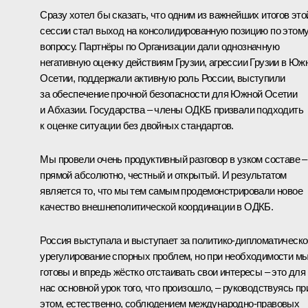
Сразу хотел бы сказать, что одним из важнейших итогов это
сессии стал выход на консолидированную позицию по этом
вопросу. Партнёры по Организации дали однозначную
негативную оценку действиям Грузии, агрессии Грузии в Юж
Осетии, поддержали активную роль России, выступили
за обеспечение прочной безопасности для Южной Осетии
и Абхазии. Государства – члены ОДКБ призвали подходить
к оценке ситуации без двойных стандартов.
Мы провели очень продуктивный разговор в узком составе –
прямой абсолютно, честный и открытый. И результатом
является то, что мы тем самым продемонстрировали новое
качество внешнеполитической координации в ОДКБ.
Россия выступала и выступает за политико-дипломатическо
урегулирование спорных проблем, но при необходимости м
готовы и впредь жёстко отстаивать свои интересы – это для
нас основной урок того, что произошло, – руководствуясь пр
этом, естественно, соблюдением международно-правовых