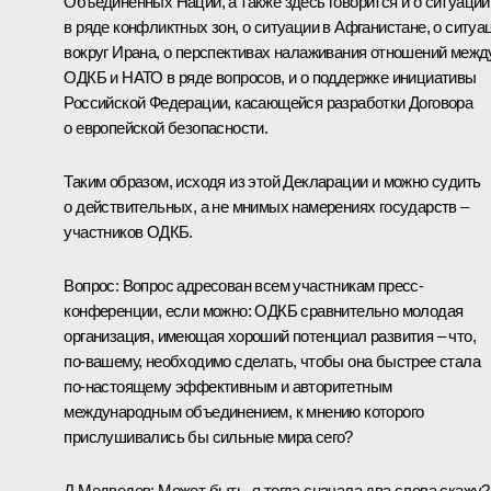
Объединенных Наций, а также здесь говорится и о ситуации
в ряде конфликтных зон, о ситуации в Афганистане, о ситуа
вокруг Ирана, о перспективах налаживания отношений межд
ОДКБ и НАТО в ряде вопросов, и о поддержке инициативы
Российской Федерации, касающейся разработки Договора
о европейской безопасности.
Таким образом, исходя из этой Декларации и можно судить
о действительных, а не мнимых намерениях государств –
участников ОДКБ.
Вопрос: Вопрос адресован всем участникам пресс-
конференции, если можно: ОДКБ сравнительно молодая
организация, имеющая хороший потенциал развития – что,
по‑вашему, необходимо сделать, чтобы она быстрее стала
по‑настоящему эффективным и авторитетным
международным объединением, к мнению которого
прислушивались бы сильные мира сего?
Д.Медведев: Может быть, я тогда сначала два слова скажу?