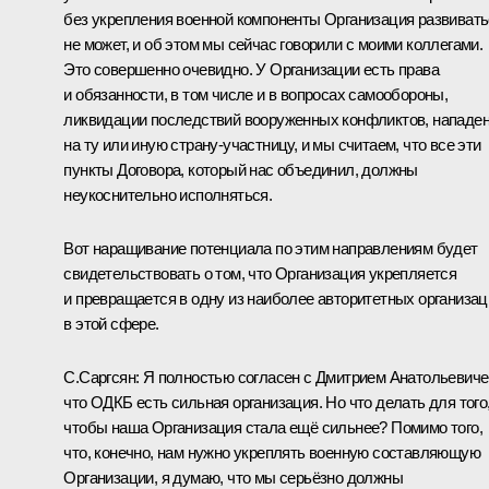
без укрепления военной компоненты Организация развиват
не может, и об этом мы сейчас говорили с моими коллегами.
Это совершенно очевидно. У Организации есть права
и обязанности, в том числе и в вопросах самообороны,
ликвидации последствий вооруженных конфликтов, нападе
на ту или иную страну-участницу, и мы считаем, что все эти
пункты Договора, который нас объединил, должны
неукоснительно исполняться.
Вот наращивание потенциала по этим направлениям будет
свидетельствовать о том, что Организация укрепляется
и превращается в одну из наиболее авторитетных организац
в этой сфере.
С.Саргсян: Я полностью согласен с Дмитрием Анатольевиче
что ОДКБ есть сильная организация. Но что делать для того
чтобы наша Организация стала ещё сильнее? Помимо того,
что, конечно, нам нужно укреплять военную составляющую
Организации, я думаю, что мы серьёзно должны