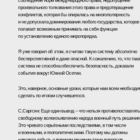
соблюдение норм международного права, недопущение
произвольного толкования этого права и предотвращение
конфликтов, которая бы опиралась на многополярность
и не допускала доминирования любого государства, которое
полагает возможным принимать на себя функции
по установлению единого миропорядка.
Я уже говорил об этом, я считаю такую систему абсолютно
бесперспективной и даже опасной. К сожалению, то, что так
система не способна обеспечить безопасность, доказали
события вокруг Южной Осетии.
Это, наверное, основные уроки, которые нам всем необходи
сделать по итогам случившегося.
С.Саргсян: Еще один вывод – что нельзя противопоставлять
свободному волеизъявлению народа военный путь решения
Это чревато серьёзными последствиями, в том числе
и военными, и геополитическими. Поэтому мы должны
навсегда забыть о военном решении таких вопросов.