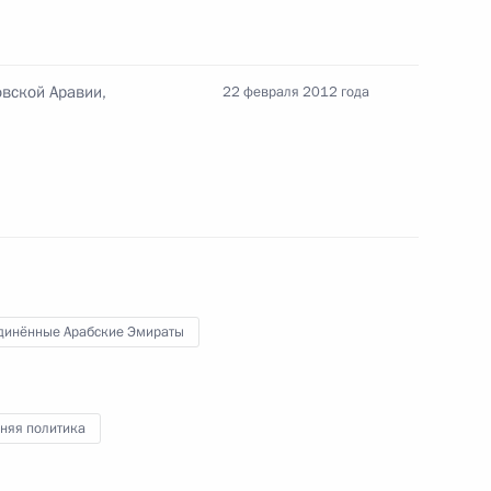
овской Аравии,
22 февраля 2012 года
лашения с ОАЭ с целью
ения
глашения между
поощрении и взаимной защите
динённые Арабские Эмираты
няя политика
-Даби Мухаммедом Аль