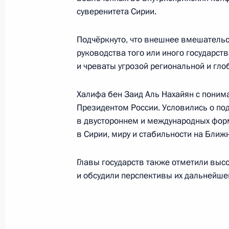
28 февраля 2015 года, 14:00
суверенитета Сирии.
Подчёркнуто, что внешнее вмешательс
Встреча с Наследным принцем Абу
руководства того или иного государст
Нахайяном
и чреваты угрозой региональной и гл
23 октября 2014 года, 17:20
Халифа бен Заид Аль Нахайян с пони
Президентом России. Условились о по
в двустороннем и международных форм
Встреча с Наследным принцем Абу
в Сирии, миру и стабильности на Ближ
Нахайяном
12 сентября 2013 года, 14:30
Главы государств также отметили выс
и обсудили перспективы их дальнейше
Владимир Путин примет Наследног
Мухаммеда Аль Нахайяна