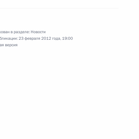
ован в разделе:
Новости
бликации:
23 февраля 2012 года, 19:00
едным принцем Абу-Даби
ая версия
ом Объединённых Арабских
ь Нахайяном
глашения между Россией