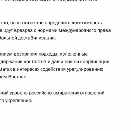
тво, попытки извне определить легитимность
-Даби Мухаммедом Аль
ва идут вразрез с нормами международного права
обальной дестабилизации.
манием воспринял подходы, изложенные
ддержании контактов и дальнейшей координации
атах в интересах содействия урегулированию
-Даби Мухаммедом Аль
нем Востоке.
окий уровень российско-эмиратских отношений
го укрепления.
о принца Абу-Даби