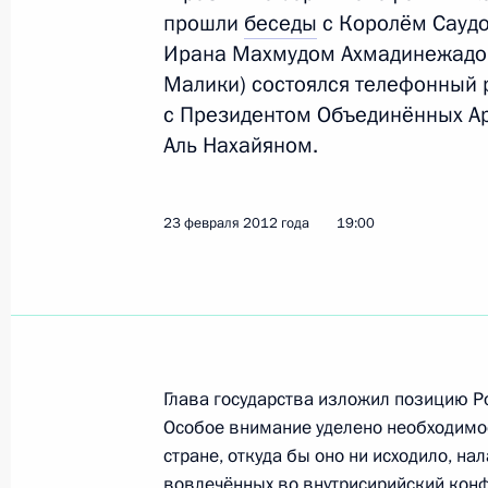
прошли
беседы
с Королём Саудо
Ирана Махмудом Ахмадинежадом
Малики) состоялся телефонный
Встреча с Наследным принцем Абу
с Президентом Объединённых А
Нахайяном
Аль Нахайяном.
25 августа 2015 года, 17:30
23 февраля 2012 года
19:00
Состоится встреча Владимира Пути
Даби (ОАЭ) Мухаммедом Аль Наха
24 августа 2015 года, 12:00
Глава государства изложил позицию Ро
Телефонный разговор с Наследным
Особое внимание уделено необходимо
Мухаммедом Аль Нахайяном
стране, откуда бы оно ни исходило, н
вовлечённых во внутрисирийский конф