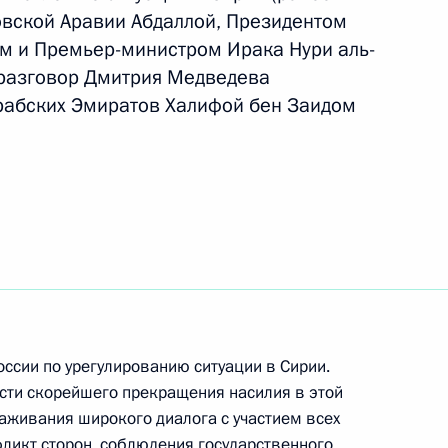
вской Аравии Абдаллой, Президентом
 и Премьер-министром Ирака Нури аль-
 разговор Дмитрия Медведева
-Даби Мухаммедом Аль
рабских Эмиратов Халифой бен Заидом
на с Наследным принцем Абу-
йяном
ссии по урегулированию ситуации в Сирии.
 принцем Абу‑Даби
сти скорейшего прекращения насилия в этой
алаживания широкого диалога с участием всех
ликт сторон, соблюдения государственного