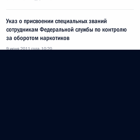
Указ о присвоении специальных званий
сотрудникам Федеральной службы по контролю
за оборотом наркотиков
9 июня 2011 года, 10:20
Указ о присвоении специальных званий
сотрудникам Федеральной службы исполнения
наказаний
9 июня 2011 года, 10:00
Внесены изменения в Кодекс торгового
мореплавания Российской Федерации