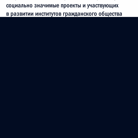
социально значимые проекты и участвующих
в развитии институтов гражданского общества
17 января 2014 года, 14:30
15 января 2014 года, среда
Борис Дубровский назначен временно
исполняющим обязанности губернатора
Челябинской области
15 января 2014 года, 16:10
В Госдуму на ратификацию внесён Договор
государств – участников СНГ
о межгосударственном розыске лиц
15 января 2014 года, 10:00