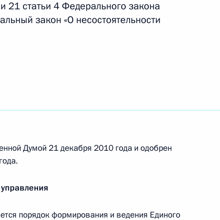
 и 21 статьи 4 Федерального закона
альный закон «О несостоятельности
цессуальный кодекс, направленные
роверки законности судебных актов
ударственном материальном резерве
енной Думой 21 декабря 2010 года и одобрен
года.
сленности федеральных госслужащих
 управления
тся порядок формирования и ведения Единого