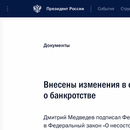
Президент России
События
Стру
Новости
Поручения Президента
Банк
Документы
Показа
Внесены изменения в Налоговый к
Внесены изменения в 
3 января 2011 года, 13:30
о банкротстве
Подписан закон, направленный на з
Дмитрий Медведев подписал Фе
информации
в Федеральный закон «О несосто