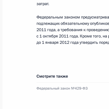
затрат.
Внесены изменения в Лесной кодек
противопожарной безопасности
Федеральным законом предусматривае
1 января 2011 года, 12:50
подлежащих обязательному опубликова
2011 года, а требования к проведени
с 1 октября 2011 года. Кроме того, н
до 1 января 2012 года утвердить поря
Подписан закон, направленный на
содействия реформированию жили
1 января 2011 года, 12:40
Смотрите также
31 декабря 2010 года, пятница
Федеральный закон №429-ФЗ
Подписан закон, дающий возможно
капитала на погашение ипотечных 
31 декабря 2010 года, 17:20