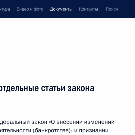
ктура
Видео и фото
Документы
Контакты
Поиск
 документов
Конституция России
январь, 2011
ть следующие материалы
одекс
отдельные статьи закона
ащиту детей от негативной и вредной для них
деральный закон «О внесении изменений
ятельности (банкротстве)» и признании