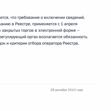
с, направленные на усиление мер
тся, что требование о включении сведений,
нию в Реестре, применяется с 1 апреля
ю закрытых торгов в электронной форме –
а регулирующий орган возлагается обязанность
док и критерии отбора оператора Реестра.
 повышение эффективности деятельности Фонда
щно-коммунального хозяйства
28 декабря 2010 года
сть использовать средства материнского
кредитов