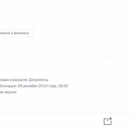
омика и финансы
шем и послевузовском образовании
ован в разделе:
Документы
кого регламента о безопасности
бликации:
29 декабря 2010 года, 18:20
ая версия
язательном страховании гражданской