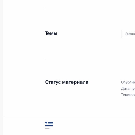
30 декабря 2010 года, четверг
Темы
Экон
Внесены изменения в закон о выс
30 декабря 2010 года, 09:30
29 декабря 2010 года, среда
Статус материала
Опублик
Приостановлено действие техничес
Дата пу
Текстов
низковольтного оборудования
29 декабря 2010 года, 20:40
Внесены изменения в закон об об