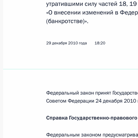
утратившими силу частей 18, 19
3 января 2011 года, 13:20
«О внесении изменений в Федер
(банкротстве)».
Внесены изменения в Уголовно-про
на совершенствование процедуры п
29 декабря 2010 года
18:20
3 января 2011 года, 12:30
Внесены изменения в закон о гос
3 января 2011 года, 12:20
Федеральный закон принят Государств
Советом Федерации 24 декабря 2010 
Подписан Указ об оптимизации чи
Справка Государственно-правового
3 января 2011 года, 12:10
Федеральным законом предусматривае