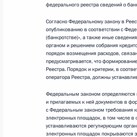
федерального реестра сведений о банк
2 января 2011 года, воскресенье
Согласно Федеральному закону в Рее
опубликованию в соответствии с Фед
Подписан закон, устанавливающий
(банкротстве)», а также иные сведени
прав на земельные участки из зем
органом и решением собрания кредит
2 января 2011 года, 13:00
порядок возмещения расходов, связан
предусматривается, что формирование
Реестра. Порядок и критерии, в соотв
Внесены изменения в Уголовно-про
оператора Реестра, должны устанавли
на обеспечение конституционного
в совершении преступления на охр
Федеральным законом определяются пр
и прилагаемых к ней документов в фо
2 января 2011 года, 12:45
с Федеральным законом требования к
электронных площадок, в том числе в
устанавливаются регулирующим органом
1 января 2011 года, суббота
электронных площадок покрываются за