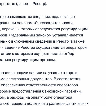
ротстве (далее – Реестр).
стре размещаются сведения, подлежащие
еральным законом «О несостоятельности
 особенности возникновения и прекращения
я, перечень которых определяется регулирующим
ель сельскохозяйственного назначения
оров. Федеральным законом устанавливается
ных с включением сведений в Реестр, а также
 и ведение Реестра осуществляется оператором
етствии с которыми осуществляется отбор
цессуальный кодекс, направленные
ваться регулирующим органом.
 права подозреваемого или обвиняемого
ану жизни и здоровья
авила подачи заявки на участие в торгах
рме электронных документов. В соответствии
 обеспечению ответственности операторов
 форме предоставления банковской гарантии,
, а расходы на оплату услуг оператора
 счёт средств должника в размере фактических