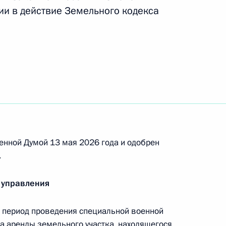
кружающих
ии в действие Земельного кодекса
 нарушения правил миграционного учёта
идетельствования иностранцев в России
енной Думой 13 мая 2026 года и одобрен
.
 управления
в период проведения специальной военной
ении
ра аренды земельного участка, находящегося