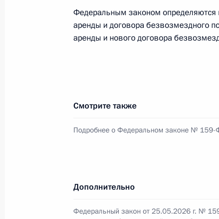
1 июня 2026 года, 22:00
Федеральным законом определяются п
аренды и договора безвозмездного по
аренды и нового договора безвозмез
Указ о проведении Международной
1 июня 2026 года, 21:40
Смотрите также
Указ о награждении государствен
1 июня 2026 года, 21:30
Подробнее о Федеральном законе № 159-
19-му полку радиационной, химич
почётное наименование «гвардейс
Дополнительно
1 июня 2026 года, 21:10
Федеральный закон от 25.05.2026 г. № 15