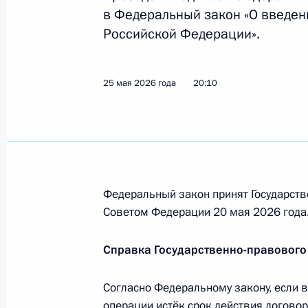
представляющего опасность для о
в Федеральный закон «О введен
10 июня 2026 года, 17:10
Российской Федерации».
25 мая 2026 года
20:10
Внесены изменения в КоАП в части
10 июня 2026 года, 17:05
Усовершенствована система медосв
Федеральный закон принят Государств
10 июня 2026 года, 17:00
Советом Федерации 20 мая 2026 года
Справка Государственно-правового
9 июня, вторник
Согласно Федеральному закону, если 
Подписано распоряжение о поощр
операции истёк срок действия догово