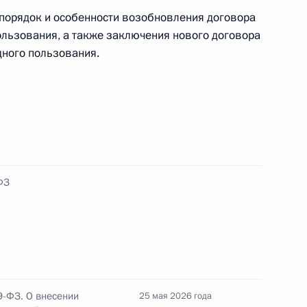
орядок и особенности возобновления договора
льзования, а также заключения нового договора
дного пользования.
 недели «Народы России»
ными наградами
ФЗ
еской и биологической защиты присвоено
кий»
9-ФЗ. О внесении
25 мая 2026 года