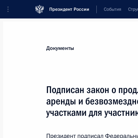
Президент России
События
Стру
Новости
Поручения Президента
Банк
Документы
Показа
Ратифицировано соглашение между
Подписан закон о прод
пенсионного обеспечения сотрудни
аренды и безвозмездн
10 июня 2026 года, 17:15
участками для участни
Установлена ответственность за по
Президент подписал Федеральн