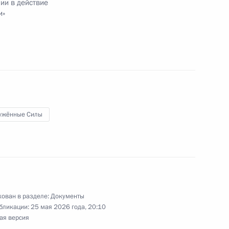
ии в действие
и»
кова бригаде присвоено почётное
иденте по правам ребёнка
ужённые Силы
енностях таможенного регулирования
ован в разделе:
Документы
бликации:
25 мая 2026 года, 20:10
ая версия