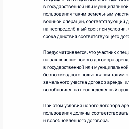
9 июня 2026 года, 18:10
в государственной или муниципальной
пользования таким земельным участк
военной операции, соответствующий 
Подписан Указ о праздновании 40
на неопределённый срок при условии, 
срока действия соответствующего дого
9 июня 2026 года, 18:05
Предусматривается, что участник спе
на заключение нового договора аренд
Подписан Указ о праздновании 45
в государственной или муниципальной 
безвозмездного пользования таким з
9 июня 2026 года, 18:00
земельного участка договор аренды и
возобновлен на неопределённый срок
1 июня, понедельник
При этом условия нового договора ар
пользования должны соответствовать
Распоряжение о присуждении грант
и возобновлённого договора.
проектов общенационального значе