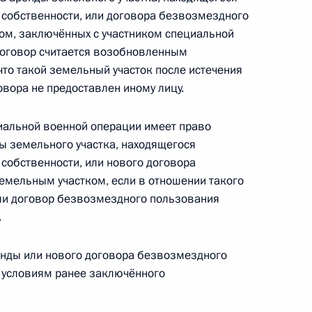
 собственности, или договора безвозмездного
ом, заключённых с участником специальной
договор считается возобновленным
0-летия начала освоения Омского Прииртышья
что такой земельный участок после истечения
вора не предоставлен иному лицу.
циальной военной операции имеет право
ы земельного участка, находящегося
0-летия основания Самары
собственности, или нового договора
емельным участком, если в отношении такого
ли договор безвозмездного пользования
.
енды или нового договора безвозмездного
 условиям ранее заключённого
ов Президента для поддержки творческих
ния в области культуры и искусства