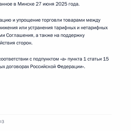
ие между Россией и Джибути о взаимной
санное в Минске 27 июня 2025 года.
елам
ацию и упрощение торговли товарами между
снижения или устранения тарифных и нетарифных
ми Соглашения, а также на поддержку
йствия сторон.
е между Россией и Джибути о выдаче
ответствии с подпунктом «а» пункта 1 статьи 15
ых договорах Российской Федерации».
е охраны объектов культурного наследия в ДНР,
ластях
ФЗ