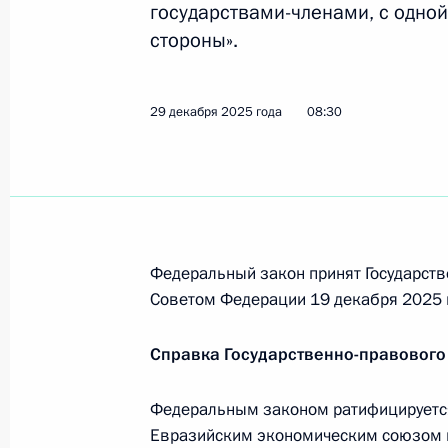
граждан от злоупотреблений в сфе
государствами-членами, с одной
30 января 2026 года, 14:10
стороны».
29 декабря 2025 года
08:30
Ратифицировано соглашение между 
наказания лиц, осуждённых к лиш
30 января 2026 года, 14:05
Федеральный закон принят Государств
Ратифицирован Протокол о внесен
Советом Федерации 19 декабря 2025 
и правовых отношениях по граждан
октября 2002 года
Справка Государственно-правового
30 января 2026 года, 14:00
Федеральным законом ратифицируетс
Евразийским экономическим союзом и 