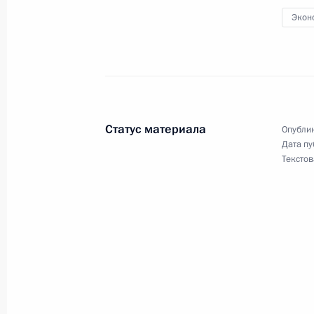
Экон
1 января, четверг
Подписан Указ об Организационном
Международного форума обеспечен
1 января 2026 года, 10:00
Статус материала
Опублик
Дата пу
Текстов
29 декабря 2025 года, понедельни
Подписан Указ о проведении Межд
в Екатеринбурге
29 декабря 2025 года, 19:25