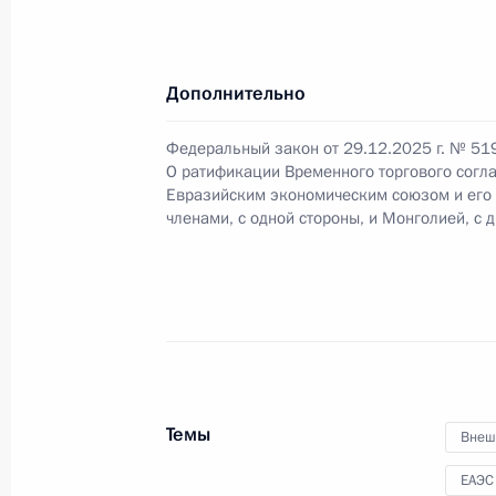
28 января, среда
Указ о награждении государствен
Дополнительно
28 января 2026 года, 16:25
Федеральный закон от 29.12.2025 г. № 51
О ратификации Временного торгового согл
Евразийским экономическим союзом и его 
Указ об установлении Дня военной
членами, с одной стороны, и Монголией, с 
28 января 2026 года, 15:50
23 января, пятница
Алексей Михеев назначен начальн
с обращениями граждан и организ
Темы
Внеш
23 января 2026 года, 16:30
ЕАЭС