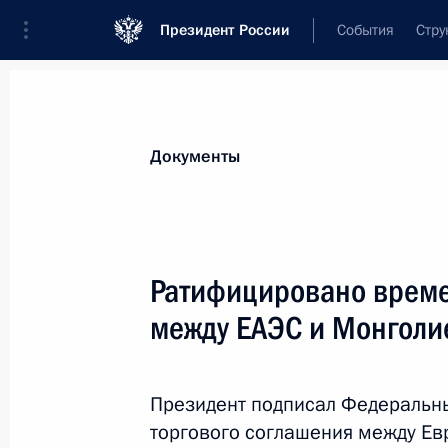
Президент России
События
Стру
Новости
Поручения Президента
Банк
Документы
Показа
Ратифицировано Соглашение между
Ратифицировано време
об изменении условий отдельных 
между ЕАЭС и Монголи
30 января 2026 года, 14:15
Президент подписал Федеральн
Ратифицировано Соглашение с Рес
торгового соглашения между Е