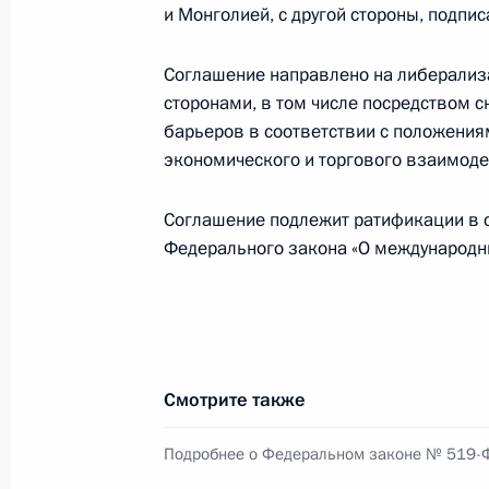
Законом ратифицируется соглашен
и Монголией, с другой стороны, подпи
правовой помощи по уголовным д
Соглашение направлено на либерализ
30 января 2026 года, 13:55
сторонами, в том числе посредством 
барьеров в соответствии с положения
экономического и торгового взаимоде
Законом ратифицируется соглашени
преступников
Соглашение подлежит ратификации в со
Федерального закона «О международн
30 января 2026 года, 13:50
Продлён переходный период в сфер
ЛНР, Запорожской и Херсонской об
Смотрите также
30 января 2026 года, 13:45
Подробнее о Федеральном законе № 519-