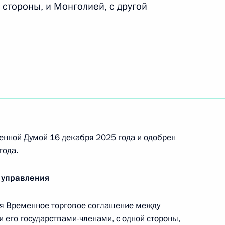
ре международной юстиции
 стороны, и Монголией, с другой
Россией и Джибути о передаче для отбывания
ению свободы
енной Думой 16 декабря 2025 года и одобрен
ии изменений в Конвенцию о правовой помощи
года.
ским, семейным и уголовным делам от 7
 управления
я Временное торговое соглашение между
его государствами-членами, с одной стороны,