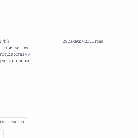
ными наградами
9-ФЗ.
29 декабря 2025 года
ашения между
государствами-
 полиции 8 февраля
другой стороны
иком Управления Президента по работе
аций
няя политика