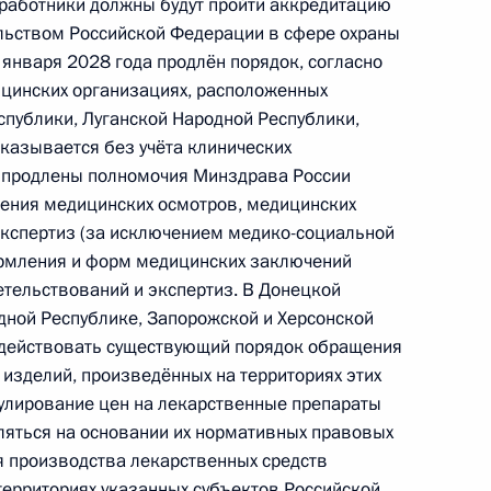
 работники должны будут пройти аккредитацию
льством Российской Федерации в сфере охраны
января 2028 года продлён порядок, согласно
етственность за ряд правонарушений в области
цинских организациях, расположенных
спублики, Луганской Народной Республики,
оказывается без учёта клинических
а продлены полномочия Минздрава России
дения медицинских осмотров, медицинских
экспертиз (за исключением медико-социальной
ельный кодекс
ормления и форм медицинских заключений
етельствований и экспертиз. B Донецкой
дной Республике, Запорожской и Херсонской
т действовать существующий порядок обращения
 изделий, произведённых на территориях этих
етственность за несоблюдение раздельного
улирование цен на лекарственные препараты
тельности по госконтракту, средства
вляться на основании их нормативных правовых
ому сопровождению
я производства лекарственных средств
территориях указанных субъектов Российской