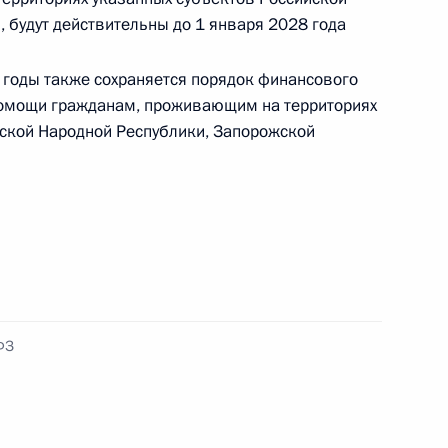
 будут действительны до 1 января 2028 года
осслужащими сведений о доходах
оды также сохраняется порядок финансового
помощи гражданам, проживающим на территориях
ской Народной Республики, Запорожской
а на участие в клиническом исследовании
ФЗ
 деятельности и обращения лекарств в ДНР,
ластях