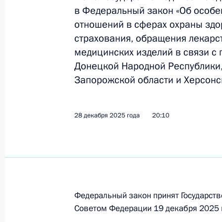
в Федеральный закон «Об особе
отношений в сферах охраны здо
Законом установлен запрет на исп
страхования, обращения лекарс
иностранных судов
медицинских изделий в связи с
Донецкой Народной Республики,
29 декабря 2025 года, 08:05
Запорожской области и Херсонск
Законом уточняется описание Госу
28 декабря 2025 года
20:10
29 декабря 2025 года, 08:00
28 декабря 2025 года, воскресень
Медицинские организации могут пр
Федеральный закон принят Государств
Советом Федерации 19 декабря 2025 
исследовательских центров