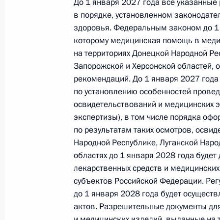
До 1 января 2027 года все указанные
в порядке, установленном законодате
здоровья. Федеральным законом до 1 
Установлена административная отв
которому медицинская помощь в меди
связи и информации
на территориях Донецкой Народной Ре
28 декабря 2025 года, 20:35
Запорожской и Херсонской областей, 
рекомендаций. До 1 января 2027 год
по установлению особенностей прове
освидетельствований и медицинских 
Внесены изменения в Градостроит
экспертизы), в том числе порядка оф
28 декабря 2025 года, 20:30
по результатам таких осмотров, освид
Народной Республике, Луганской Наро
областях до 1 января 2028 года буде
лекарственных средств и медицинских
Установлена административная отв
субъектов Российской Федерации. Рег
учёта финансово-хозяйственной дея
до 1 января 2028 года будет осущест
по которому подлежат казначейск
актов. Разрешительные документы дл
28 декабря 2025 года, 20:25
и медицинских изделий, выданные на 