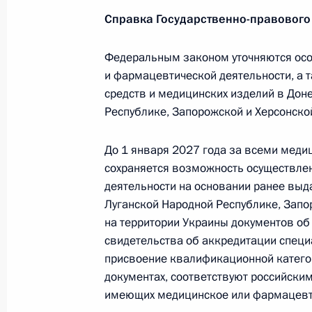
28 декабря 2025 года, 21:10
Справка Государственно-правового
Федеральным законом уточняются осо
В законодательство внесён ряд из
и фармацевтической деятельности, а 
с ограниченной ответственностью
средств и медицинских изделий в Дон
Республике, Запорожской и Херсонско
28 декабря 2025 года, 21:05
До 1 января 2027 года за всеми мед
сохраняется возможность осуществле
В законодательство внесены измен
деятельности на основании ранее выд
и «Роскадастра»
Луганской Народной Республике, Запор
28 декабря 2025 года, 21:00
на территории Украины документов об
свидетельства об аккредитации специ
присвоение квалификационной категор
документах, соответствуют российски
Продлено действие законодательств
имеющих медицинское или фармацевт
и Херсонской областей