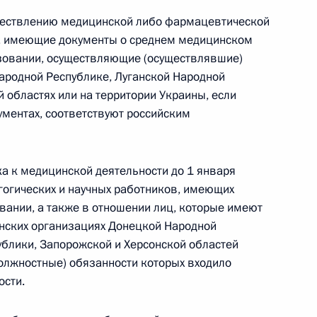
ществлению медицинской либо фармацевтической
а, имеющие документы о среднем медицинском
зовании, осуществляющие (осуществлявшие)
ародной Республике, Луганской Народной
тёров, сохраняющих память о жертвах нацистов
 областях или на территории Украины, если
ументах, соответствуют российским
екс
ка к медицинской деятельности до 1 января
гогических и научных работников, имеющих
ании, а также в отношении лиц, которые имеют
нских организациях Донецкой Народной
ублики, Запорожской и Херсонской областей
получение лицензий на розничную продажу
должностные) обязанности которых входило
ости.