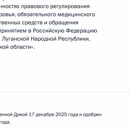
нностях правового регулирования
ровья, обязательного медицинского
олнение в России решений некоторых
твенных средств и обращения
 принятием в Российскую Федерацию
 Луганской Народной Республики,
ой области».
дарственного герба России
е
иобретать статус национальных медицинских
енной Думой 17 декабря 2025 года и одобрен
года.