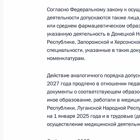
28 декабря 2025 года, 20:55
Согласно Федеральному закону к осу
деятельности допускаются также лиц
или среднем фармацевтическом обра
указанную деятельность в Донецкой Н
Подписан закон о поддержке волон
Республике, Запорожской и Херсонской
28 декабря 2025 года, 20:50
специальности, указанные в таких док
номенклатурам.
Внесены изменения в Трудовой код
Действие аналогичного порядка допус
2027 года продлено в отношении педа
28 декабря 2025 года, 20:45
документы о соответствующем образов
иное образование, работали в медици
Республики, Луганской Народной Респ
Подписан закон, оптимизирующий 
на 1 января 2025 года и в трудовые (
алкогольной продукции
осуществление медицинской деятельн
28 декабря 2025 года, 20:40