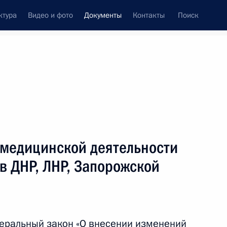
ктура
Видео и фото
Документы
Контакты
Поиск
 документов
Конституция России
декабрь, 2025
ть следующие материалы
амбиком о выдаче преступников
 медицинской деятельности
в ДНР, ЛНР, Запорожской
енных судов
деральный закон «О внесении изменений