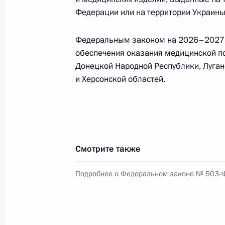
Федерации или на территории Украины,
Изменён порядок предоставления г
Федеральным законом на 2026–2027 г
обеспечения оказания медицинской 
28 декабря 2025 года, 20:20
Донецкой Народной Республики, Луган
и Херсонской областей.
Уточнён порядок согласия пациент
лекарств
28 декабря 2025 года, 20:15
Смотрите также
Подробнее о Федеральном законе № 503-
Уточнены особенности медицинской
ЛНР, Запорожской и Херсонской об
28 декабря 2025 года, 20:10