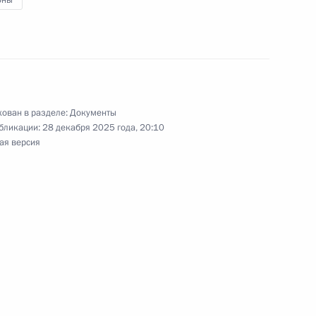
оны
ения, уточняющие категории получателей
ован в разделе:
Документы
 Кодекса об административных правонарушениях
бликации:
28 декабря 2025 года, 20:10
ая версия
ской Федерации внесены изменения в части
контрольными органами