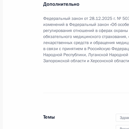
Дополнительно
Унифицирован подход к распредел
Федеральный закон от 28.12.2025 г. № 50
изменений в Федеральный закон «Об особе
28 декабря 2025 года, 20:05
регулирования отношений в сферах охраны
обязательного медицинского страхования,
лекарственных средств и обращения медиц
в связи с принятием в Российскую Федера
Подписан закон о производственно
Народной Республики, Луганской Народной
Запорожской области и Херсонской области
28 декабря 2025 года, 20:00
Подписан закон, направленный на
прав потребителей
28 декабря 2025 года, 19:55
Темы
Здра