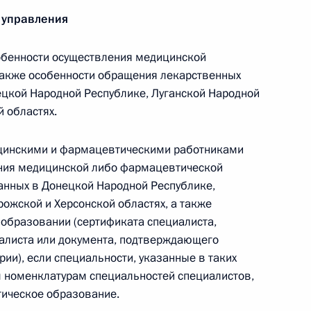
 управления
бенности осуществления медицинской
менений, регулирующих деятельность обществ
также особенности обращения лекарственных
ецкой Народной Республике, Луганской Народной
й областях.
ицинскими и фармацевтическими работниками
ния медицинской либо фармацевтической
ения, регулирующие работу Росреестра
анных в Донецкой Народной Республике,
ожской и Херсонской областях, а также
 образовании (сертификата специалиста,
алиста или документа, подтверждающего
ии), если специальности, указанные в таких
м номенклатурам специальностей специалистов,
а о спорте для ДНР, ЛНР, Запорожской
ическое образование.