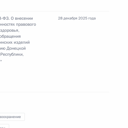
ению некоторых субсидий
3-ФЗ. О внесении
28 декабря 2025 года
нностях правового
 здоровья,
 обращения
инских изделий
цию Донецкой
м контроле в сфере рыбоводства
 Республики,
»
 совершенствование законодательства о защите
воохранение