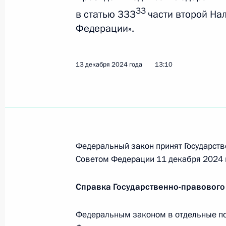
24 декабря 2024 года, вторник
33
в статью 333
части второй На
Федерации».
Указ об особенностях госрегистра
ЛНР, Запорожской и Херсонской об
имущество
13 декабря 2024 года
13:10
24 декабря 2024 года, 16:00
20 декабря 2024 года, пятница
Распоряжение о специальном реше
Федеральный закон принят Государств
компания «Роснефть» и лицами, на
Советом Федерации 11 декабря 2024 
20 декабря 2024 года, 17:30
Справка Государственно-правового
Федеральным законом в отдельные по
Распоряжение о специальном реше