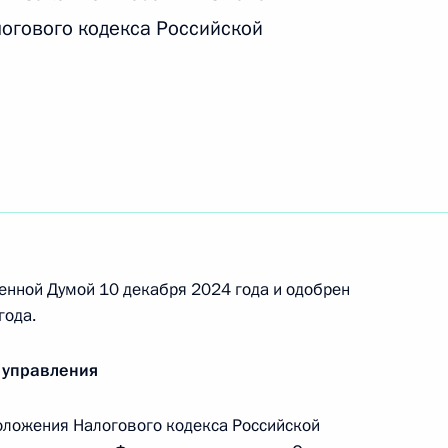
логового кодекса Российской
ции юрлиц, имеющих место нахождения в ДНР,
ластях, и прав таких юрлиц на недвижимое
нии о совершении сделок ПАО «Нефтяная
енной Думой 10 декабря 2024 года и одобрен
ходящимися под его контролем
года.
 управления
ложения Налогового кодекса Российской
нии о совершении сделки ООО «Бюрократ»