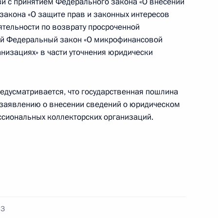
и c принятием Федерального закона «О внесении
закона «О защите прав и законных интересов
ятельности по возврату просроченной
ий Федеральный закон «О микрофинансовой
низациях» в части уточнения юридически
ными наградами
едусматривается, что государственная пошлина
 заявлению о внесении сведений о юридическом
ссиональных коллекторских организаций.
иальном порядке исполнения иностранными
российскими поставщиками природного газа
ФЗ
к