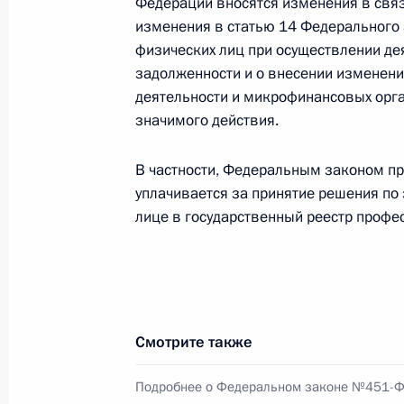
Федерации вносятся изменения в связ
20 декабря 2024 года, 17:25
изменения в статью 14 Федерального 
физических лиц при осуществлении де
задолженности и о внесении изменен
деятельности и микрофинансовых орга
Указ о награждении государствен
значимого действия.
20 декабря 2024 года, 17:20
В частности, Федеральным законом пр
уплачивается за принятие решения по
19 декабря 2024 года, четверг
лице в государственный реестр профе
Внесено изменение в Указ о спец
покупателями обязательств перед 
19 декабря 2024 года, 20:00
Смотрите также
Подробнее о Федеральном законе №451-
16 декабря 2024 года, понедельни