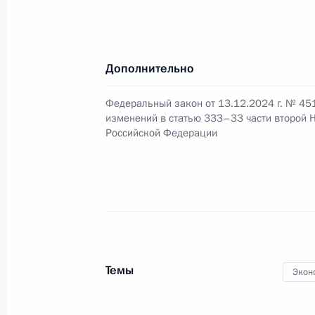
1307-му мотострелковому полку п
16 декабря 2024 года, 14:45
Дополнительно
Федеральный закон от 13.12.2024 г. № 45
96-й отдельной бригаде разведки
изменений в статью 333–33 части второй 
«Нижегородская»
Российской Федерации
16 декабря 2024 года, 14:40
13 декабря 2024 года, пятница
205-й отдельной мотострелковой к
наименование «гвардейская»
Темы
Экон
13 декабря 2024 года, 15:20