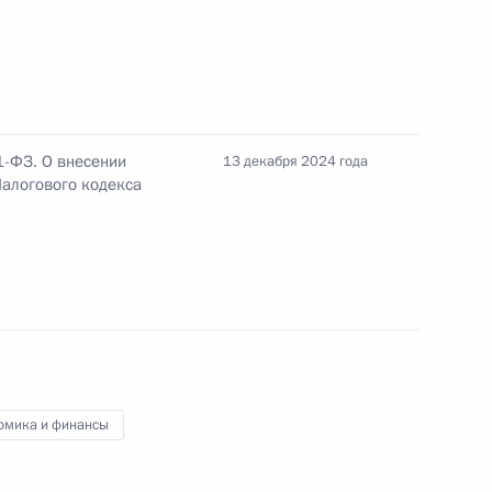
рисвоено почётное наименование «гвардейский»
1-ФЗ. О внесении
13 декабря 2024 года
 присвоено почётное наименование
Налогового кодекса
азачьей бригаде присвоено почётное
омика и финансы