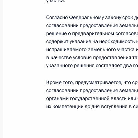
участка.
Внесены изменения в Указ о спец
Согласно Федеральному закону срок 
покупателями обязательств перед 
согласовании предоставления земельног
5 декабря 2024 года, 19:00
решение о предварительном согласов
содержит указание на необходимость
испрашиваемого земельного участка и 
в качестве условия предоставления та
34-й отдельной мотострелковой бр
указанного решения составляет два го
наименование «гвардейская»
5 декабря 2024 года, 14:35
Кроме того, предусматривается, что 
согласовании предоставления земельн
органами государственной власти или
их компетенции до дня вступления в с
5-й отдельной мотострелковой бри
наименование «гвардейская»
5 декабря 2024 года, 14:30