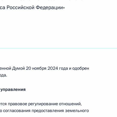
ргетической сфере в связи с недружественными
са Российской Федерации»
 государств и международных организаций
ными наградами
енной Думой 20 ноября 2024 года и одобрен
ода.
 управления
 губернатора Курской области
ся правовое регулирование отношений,
о согласования предоставления земельного