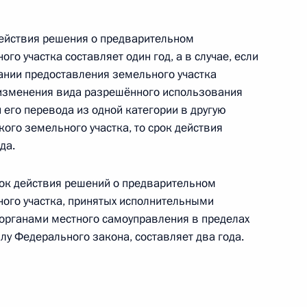
иальном порядке исполнения иностранными
действия решения о предварительном
российскими поставщиками природного газа
о участка составляет один год, а в случае, если
ании предоставления земельного участка
 изменения вида разрешённого использования
его перевода из одной категории в другую
кого земельного участка, то срок действия
игаде (горной) присвоено почётное
да.
срок действия решений о предварительном
ого участка, принятых исполнительными
 органами местного самоуправления в пределах
илу Федерального закона, составляет два года.
гаде имени А.В.Захарченко присвоено почётное