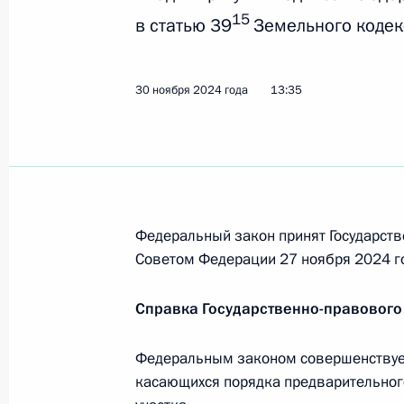
экономических мер в топливно-эне
15
в статью 39
Земельного кодек
действиями некоторых иностранных
9 декабря 2024 года, 16:00
30 ноября 2024 года
13:35
8 декабря 2024 года, воскресенье
Указ о награждении государствен
8 декабря 2024 года, 10:00
Федеральный закон принят Государств
Советом Федерации 27 ноября 2024 г
5 декабря 2024 года, четверг
Справка Государственно-правового
Александр Хинштейн назначен врио
Федеральным законом совершенствует
5 декабря 2024 года, 22:40
касающихся порядка предварительног