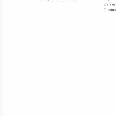
2 декабря 2024 года, 15:45
Дата пу
Текстов
30 ноября 2024 года, суббота
Внесены изменения в закон о при
и образовании в составе Российск
Крым и города федерального знач
30 ноября 2024 года, 14:00
В законодательство введено поня
транспорт»
30 ноября 2024 года, 13:40