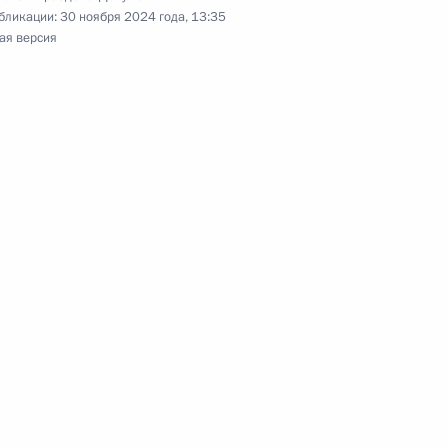
бликации:
30 ноября 2024 года, 13:35
ая версия
нятии в Российскую Федерацию Республики Крым
ой Федерации новых субъектов – Республики
ения Севастополя
тие «высокоскоростной железнодорожный