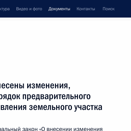
ктура
Видео и фото
Документы
Контакты
Поиск
 документов
Конституция России
декабрь, 2024
ть следующие материалы
о реализации государственной
несены изменения,
тики
ядок предварительного
вления земельного участка
енении дополнительных специальных
ральный закон «О внесении изменения