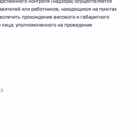
арственного контроля (надзора) осуществляется
тавителей или работников, находящихся на пунктах
иальном порядке исполнения иностранными
беспечить прохождение весового и габаритного
российскими поставщиками природного газа
 лица, уполномоченного на проведение
игаде (горной) присвоено почётное
ФЗ
гаде имени А.В.Захарченко присвоено почётное