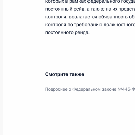
которых в рамках федерального госуд
постоянный рейд, а также на их предс
Внесены изменения в Указ о спец
контроля, возлагается обязанность о
покупателями обязательств перед 
контроля по требованию должностного
постоянного рейда.
5 декабря 2024 года, 19:00
34-й отдельной мотострелковой бр
наименование «гвардейская»
Смотрите также
5 декабря 2024 года, 14:35
Подробнее о Федеральном законе №445-
5-й отдельной мотострелковой бри
наименование «гвардейская»
5 декабря 2024 года, 14:30