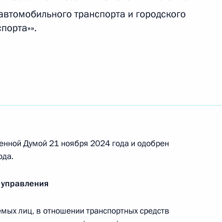
ргетической сфере в связи с недружественными
автомобильного транспорта и городского
 государств и международных организаций
порта»».
ными наградами
енной Думой 21 ноября 2024 года и одобрен
ода.
 губернатора Курской области
 управления
мых лиц, в отношении транспортных средств