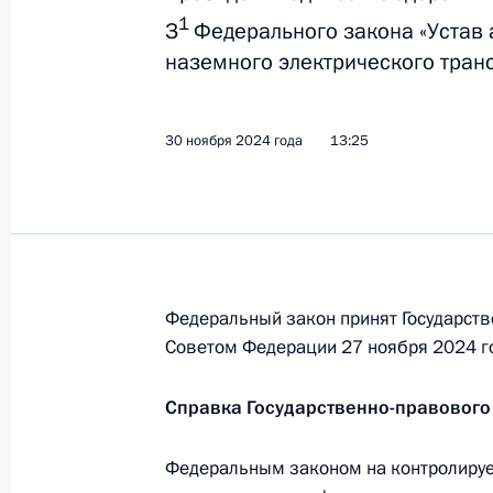
экономических мер в топливно-эне
1
З
Федерального закона «Устав 
действиями некоторых иностранных
наземного электрического транс
9 декабря 2024 года, 16:00
30 ноября 2024 года
13:25
8 декабря 2024 года, воскресенье
Указ о награждении государствен
8 декабря 2024 года, 10:00
Федеральный закон принят Государств
Советом Федерации 27 ноября 2024 г
5 декабря 2024 года, четверг
Александр Хинштейн назначен врио
Справка Государственно-правового
5 декабря 2024 года, 22:40
Федеральным законом на контролируе