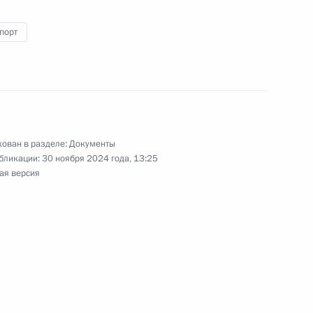
порт
ра между Россией и Белоруссией о гарантиях
осударства
ован в разделе:
Документы
бликации:
30 ноября 2024 года, 13:25
дня рождения Василия Шукшина
ая версия