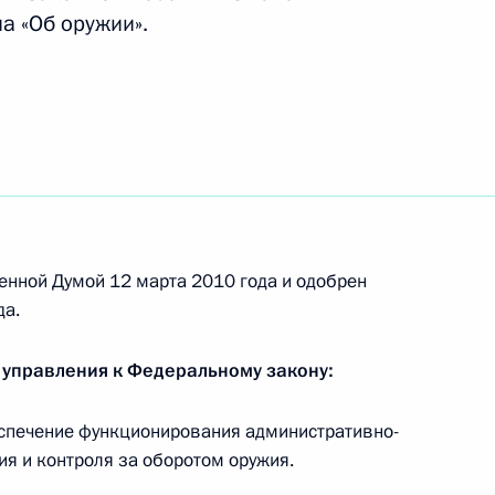
а «Об оружии».
 порядок выезда детей-сирот за границу
б обеспечении деятельности Коллективных сил
енной Думой 12 марта 2010 года и одобрен
да.
 управления к Федеральному закону:
спечение функционирования административно-
 социальных и правовых гарантиях персоналу
ия и контроля за оборотом оружия.
 мира в СНГ