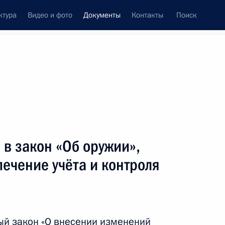
ктура
Видео и фото
Документы
Контакты
Поиск
 документов
Конституция России
апрель, 2010
ть следующие материалы
дминистративных правонарушениях
в закон «Об оружии»,
ечение учёта и контроля
е потерпевших, свидетелей и других участников
ый закон «О внесении изменений