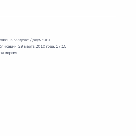
й единый критерий установления численности
ов
ован в разделе:
Документы
бликации:
29 марта 2010 года, 17:15
ая версия
а по противодействию коррупции