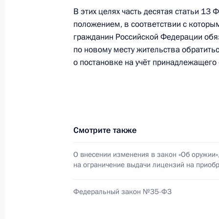
5 апреля 2010 года, 16:00
В этих целях часть десятая статьи 13
положением, в соответствии с которы
гражданин Российской Федерации обяз
по новому месту жительства обратитьс
Закон о ратификации соглашения 
о постановке на учёт принадлежащего 
Южная Осетия об охране государс
5 апреля 2010 года, 15:35
Закон о ратификации соглашения 
Смотрите также
Абхазия об охране государственно
О внесении изменения в закон «Об оружии»
5 апреля 2010 года, 15:30
на ограничение выдачи лицензий на приоб
Федеральный закон №35-ФЗ
Внесены изменения в закон о Счёт