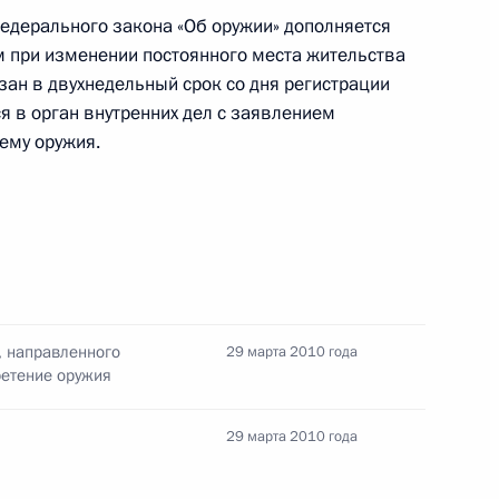
 Федерального закона «Об оружии» дополняется
м при изменении постоянного места жительства
ан в двухнедельный срок со дня регистрации
я в орган внутренних дел с заявлением
между Российской Федерацией и Республикой
ему оружия.
твенной границы Южной Осетии
между Российской Федерацией и Республикой
й границы Абхазии
, направленного
29 марта 2010 года
ретение оружия
29 марта 2010 года
ной палате