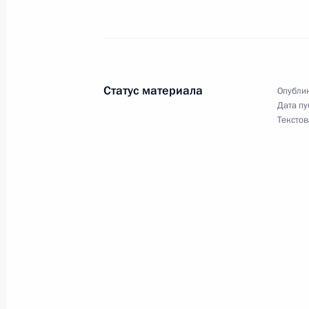
5 апреля 2010 года, 15:20
Подписан закон, регламентирующи
депутатов региональных парламент
Статус материала
Опублик
Дата пу
5 апреля 2010 года, 15:00
Текстов
4 апреля 2010 года, воскресенье
Внесены изменения в состав Совет
4 апреля 2010 года, 11:00
3 апреля 2010 года, суббота