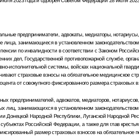
июля 2023 года и одобрен Советом Федерации 28 июля 2023
альные предприниматели, адвокаты, медиаторы, нотариусы
е лица, занимающиеся в установленном законодательством 
пенсии по инвалидности в соответствии с Законом Россий
нних дел, Государственной противопожарной службе, органа
овно-исполнительной системы, войсках национальной гвард
ачивают страховые взносы на обязательное медицинское ст
оцента от совокупного фиксированного размера страховых в
ых предпринимателей, адвокатов, медиаторов, нотариусов
ых лиц, занимающихся в установленном законодательством 
ории Донецкой Народной Республики, Луганской Народной Ре
субъектах Российской Федерации, а также для глав крестья
иксированный размер страховых взносов на обязательное п