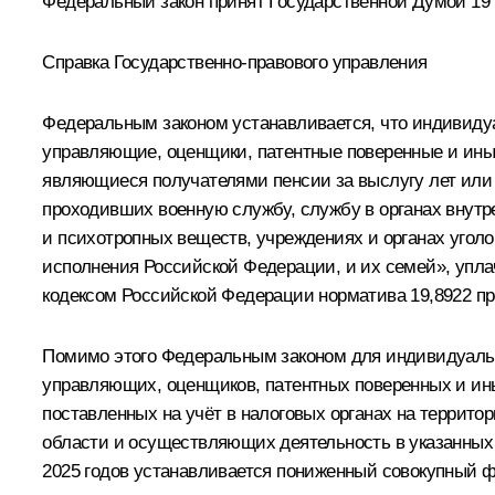
Федеральный закон принят Государственной Думой 19 
Справка Государственно-правового управления
Федеральным законом устанавливается, что индивиду
управляющие, оценщики, патентные поверенные и ины
являющиеся получателями пенсии за выслугу лет или 
проходивших военную службу, службу в органах внутре
и психотропных веществ, учреждениях и органах угол
исполнения Российской Федерации, и их семей», упл
кодексом Российской Федерации норматива 19,8922 пр
Помимо этого Федеральным законом для индивидуальн
управляющих, оценщиков, патентных поверенных и ин
поставленных на учёт в налоговых органах на террит
области и осуществляющих деятельность в указанных 
2025 годов устанавливается пониженный совокупный ф