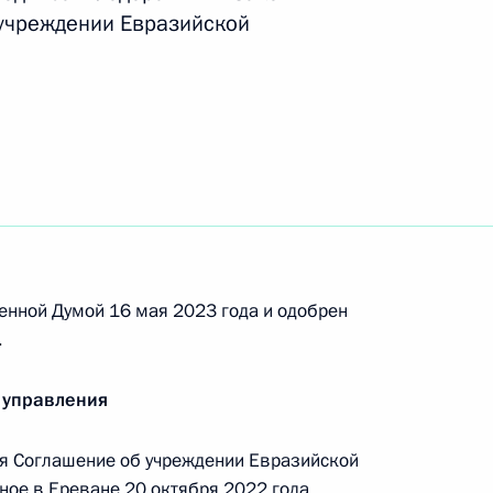
ными наградами
 учреждении Евразийской
присвоено почётное наименование
енной Думой 16 мая 2023 года и одобрен
.
ельных категорий граждан, проживающих
 управления
ской и Херсонской областей
я Соглашение об учреждении Евразийской
ное в Ереване 20 октября 2022 года.