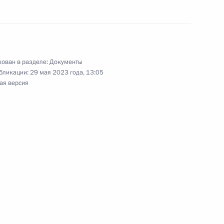
ержки, оказываемой нуждающимся
ован в разделе:
Документы
бликации:
29 мая 2023 года, 13:05
обложения НДФЛ
ая версия
жание ежегодного государственного доклада
й Федерации
обождены от уплаты НДФЛ при продаже