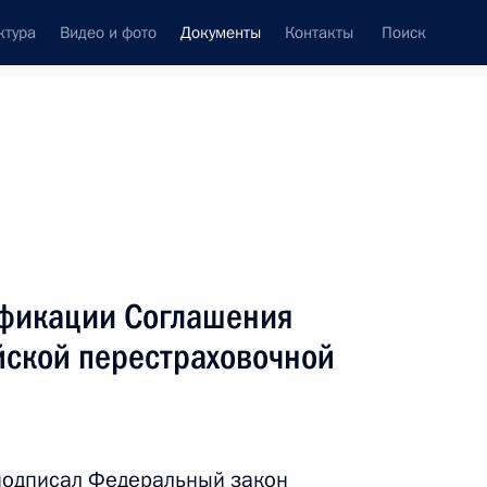
ктура
Видео и фото
Документы
Контакты
Поиск
 документов
Конституция России
июнь, 2023
ть следующие материалы
х премий в области науки и технологий
ификации Соглашения
йской перестраховочной
 подписал Федеральный закон