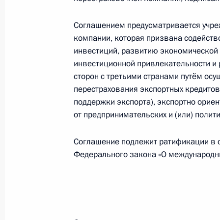
Президент подписал распоряжение
Соглашением предусматривается учре
военнослужащих, добровольцев и с
компании, которая призвана содейств
СВО
инвестиций, развитию экономической
инвестиционной привлекательности и
6 июня 2023 года, 17:00
сторон с третьими странами путём осу
перестрахования экспортных кредито
поддержки экспорта), экспортно орие
Указ о награждении государствен
от предпринимательских и (или) полити
6 июня 2023 года, 16:00
Соглашение подлежит ратификации в со
Федерального закона «О международн
1 июня 2023 года, четверг
Указ о награждении Александра Н
1 июня 2023 года, 18:00