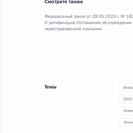
Смотрите также
Федеральный закон от 29.05.2023 г. № 18
Указ о награждении Владимира Жд
О ратификации Соглашения об учреждении
перестраховочной компании
1 июня 2023 года, 14:40
29 мая 2023 года, понедельник
Подписан Указ о некоторых вопро
комиссии и полпредов Президента 
Темы
Внеш
29 мая 2023 года, 15:50
ЕАЭС
Инве
В налоговое законодательство вне
Экон
на совершенствование механизмов 
строительства