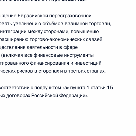
 о дополнительных мерах соцподдержки
ждение Евразийской перестраховочной
отрудников Росгвардии, отличившихся в ходе
овать увеличению объёмов взаимной торговли,
 интеграции между сторонами, повышению
 расширению торгово-экономических связей
ществления деятельности в сфере
в (включая все финансовые инструменты
нтированного финансирования и инвестиций
ными наградами
ческих рисков в сторонах и в третьих странах.
ответствии с подпунктом «а» пункта 1 статьи 15
ых договорах Российской Федерации».
икитина орденом Мужества