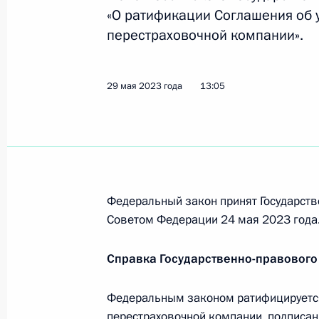
Указ о награждении государствен
«О ратификации Соглашения об
перестраховочной компании».
9 июня 2023 года, 20:45
29 мая 2023 года
13:05
6 июня 2023 года, вторник
61-й зенитной ракетной бригаде 
«гвардейская»
6 июня 2023 года, 17:45
Федеральный закон принят Государств
Советом Федерации 24 мая 2023 года
Указ о жилищном обеспечении отд
Справка Государственно-правового
на территориях ДНР, ЛНР, Запорож
6 июня 2023 года, 17:15
Федеральным законом ратифицируетс
перестраховочной компании, подписан