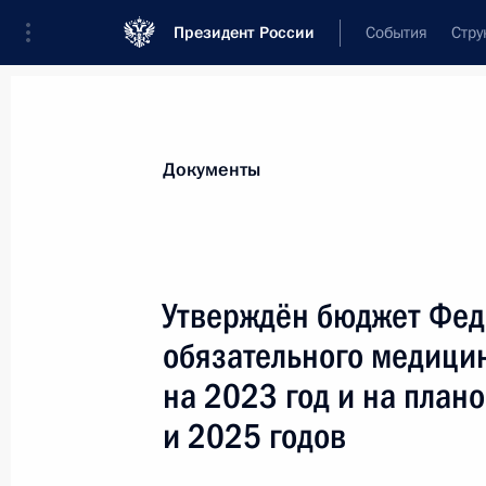
Президент России
События
Стру
Новости
Поручения Президента
Банк
Документы
Показа
В законодательство внесены изме
Утверждён бюджет Фед
и стандартизацию правил предоста
обязательного медици
19 декабря 2022 года, 12:20
на 2023 год и на план
и 2025 годов
Разработчики программ военного 