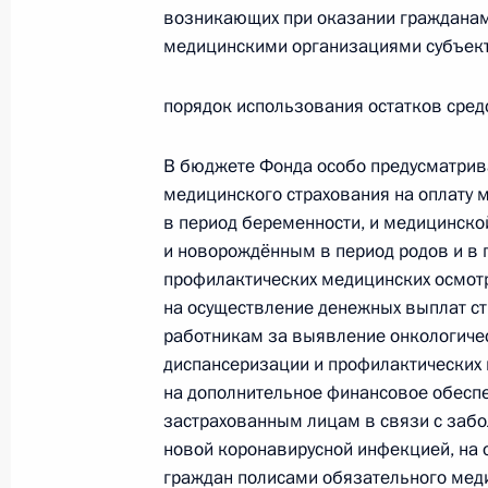
Указ о награждении государствен
возникающих при оказании граждана
медицинскими организациями субъект
12 декабря 2022 года, 18:40
порядок использования остатков сред
7 декабря 2022 года, среда
В бюджете Фонда особо предусматрив
Указ о награждении орденом Муже
медицинского страхования на оплату
в период беременности, и медицинск
7 декабря 2022 года, 10:40
и новорождённым в период родов и в 
профилактических медицинских осмотр
на осуществление денежных выплат с
6 декабря 2022 года, вторник
работникам за выявление онкологиче
диспансеризации и профилактических 
Владимир Путин подписал распоря
на дополнительное финансовое обесп
6 декабря 2022 года, 11:00
застрахованным лицам в связи с забо
новой коронавирусной инфекцией, на 
граждан полисами обязательного меди