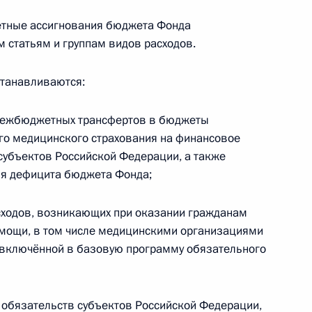
е
етные ассигнования бюджета Фонда
 статьям и группам видов расходов.
ной палате
станавливаются:
 межбюджетных трансфертов в бюджеты
го медицинского страхования на финансовое
субъектов Российской Федерации, а также
нии Фонда поддержки детей с тяжёлыми
ия дефицита бюджета Фонда;
 заболеваниями, в том числе редкими
сходов, возникающих при оказании гражданам
мощи, в том числе медицинскими организациями
 включённой в базовую программу обязательного
к
 обязательств субъектов Российской Федерации,