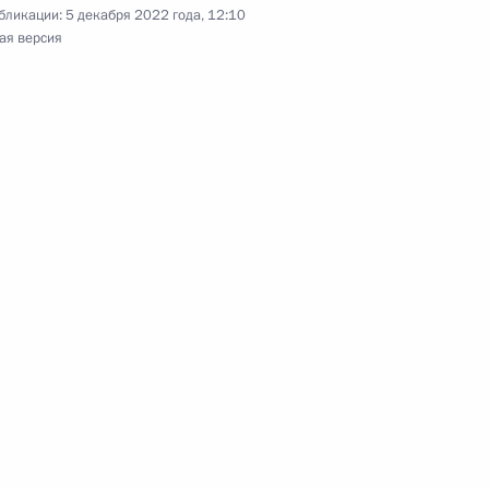
бликации:
5 декабря 2022 года, 12:10
лнительных мерах поддержки семей с детьми
ая версия
нения, регулирующие вопросы возникновения,
 на земельный участок из земель
альной защите граждан, подвергшихся
 катастрофы на Чернобыльской АЭС