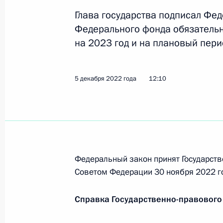
от уплаты НДС
Глава государства подписал Фе
19 декабря 2022 года, 12:15
Федерального фонда обязательн
на 2023 год и на плановый пери
Законодательно продлён срок при
устойчивости российской экономик
5 декабря 2022 года
12:10
19 декабря 2022 года, 12:10
Законодательно введена администр
недостоверных сведений об объек
Федеральный закон принят Государств
инфраструктуры
Советом Федерации 30 ноября 2022 г
19 декабря 2022 года, 12:05
Справка Государственно-правового