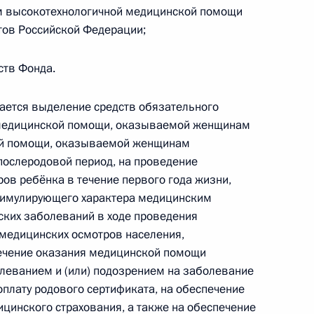
ными наградами
м высокотехнологичной медицинской помощи
ов Российской Федерации;
ств Фонда.
ается выделение средств обязательного
ства Марии Пироговой (посмертно)
 медицинской помощи, оказываемой женщинам
ой помощи, оказываемой женщинам
послеродовой период, на проведение
ов ребёнка в течение первого года жизни,
тимулирующего характера медицинским
ских заболеваний в ходе проведения
медицинских осмотров населения,
жение о поощрении
ечение оказания медицинской помощи
леванием и (или) подозрением на заболевание
оплату родового сертификата, на обеспечение
цинского страхования, а также на обеспечение