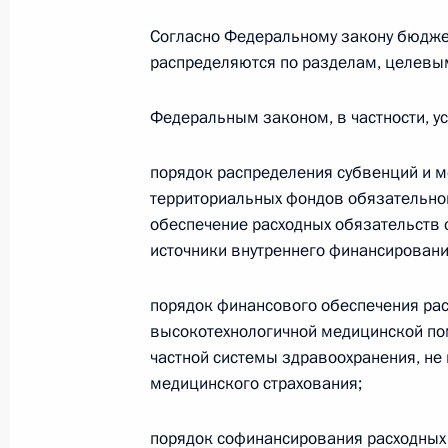
18 декабря 2022 года, воскресень
Согласно Федеральному закону бюдж
распределяются по разделам, целевым
Внесены изменения в закон о Счёт
18 декабря 2022 года, 19:00
Федеральным законом, в частности, у
порядок распределения субвенций и
15 декабря 2022 года, четверг
территориальных фондов обязательно
обеспечение расходных обязательств 
Внесены изменения в Указ о созда
источники внутреннего финансирован
жизнеугрожающими и хроническими
(орфанными) заболеваниями
порядок финансового обеспечения ра
15 декабря 2022 года, 16:50
высокотехнологичной медицинской по
частной системы здравоохранения, не
медицинского страхования;
12 декабря 2022 года, понедельни
порядок софинансирования расходных