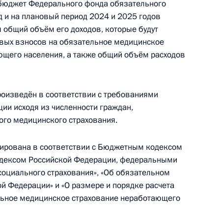
бюджет Федерального фонда обязательного
хранение в 2023–2025 годах действующих
д и на плановый период 2024 и 2025 годов
зательное социальное страхование
 общий объём его доходов, которые будут
дстве и профессиональных заболеваний
ховых взносов на обязательное медицинское
ющего населения, а также общий объём расходов
бном департаменте при Верховном Суде России
оизведён в соответствии с требованиями
ии исходя из численности граждан,
ого медицинского страхования.
ирована в соответствии с Бюджетным кодексом
иоде выплаты накопительной пенсии
одексом Российской Федерации, федеральными
социального страхования», «Об обязательном
й Федерации» и «О размере и порядке расчета
ельное медицинское страхование неработающего