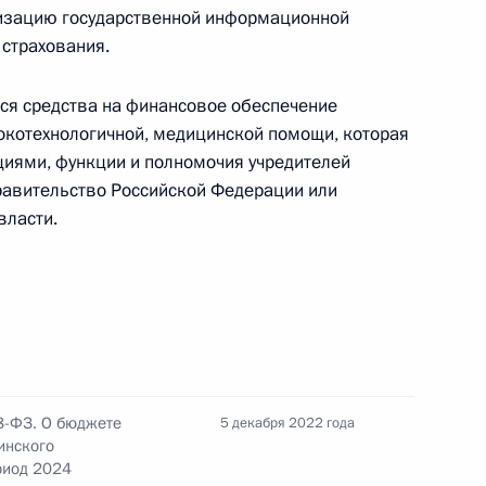
изацию государственной информационной
страхования.
22–1 закона о государственной кадастровой
ся средства на финансовое обеспечение
окотехнологичной, медицинской помощи, которая
иями, функции и полномочия учредителей
равительство Российской Федерации или
власти.
10 процентов размер задатка при продаже
го имущества стоимостью менее 100 миллионов
8-ФЗ. О бюджете
5 декабря 2022 года
3 закона о валютном регулировании и валютном
инского
риод 2024