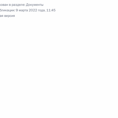
ован в разделе:
Документы
бликации:
9 марта 2022 года, 11:45
ая версия
Российской Федерации Владимиру Жоге
ении изменений в российско-кубинские
соглашения
перимента по ограничению выбросов
ъектах Российской Федерации