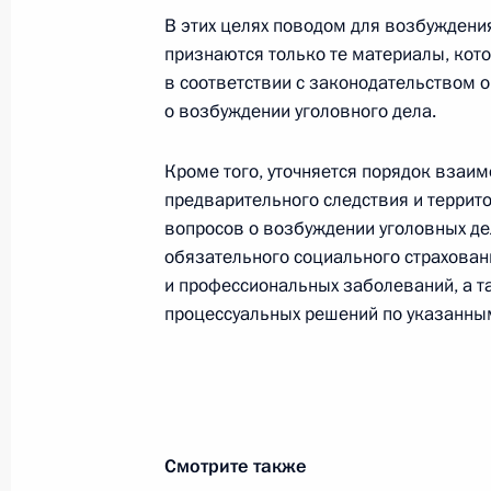
В часть вторую Налогового кодекс
В этих целях поводом для возбуждени
налогообложения на территории Ку
признаются только те материалы, ко
9 марта 2022 года, 11:40
в соответствии с законодательством о
о возбуждении уголовного дела.
Подписан закон, касающийся четв
Кроме того, уточняется порядок взаим
имущества, финансовых активов и с
предварительного следствия и террит
вопросов о возбуждении уголовных де
9 марта 2022 года, 11:35
обязательного социального страхован
и профессиональных заболеваний, а т
процессуальных решений по указанны
Подписан закон, направленный на 
с ограничением использования рос
9 марта 2022 года, 11:30
Смотрите также