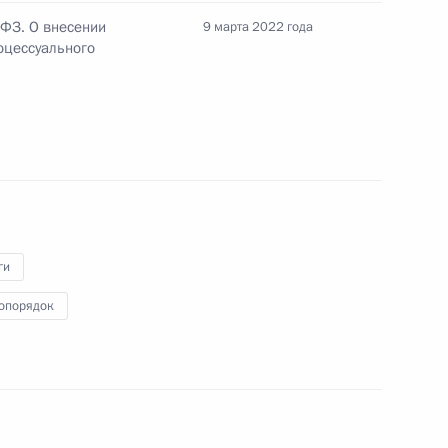
 продаже банками физлицам драгоценных
-ФЗ. О внесении
9 марта 2022 года
анилищ
оцессуального
чения безопасности России специальных
еэкономической деятельности
ги
опорядок
 защиту национальных интересов России
транных государств и международных