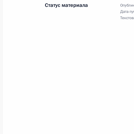
Статус материала
Опублик
Дата пу
6 марта 2022 года, воскресенье
Текстов
Указ о присвоении звания Героя 
6 марта 2022 года, 21:00
Ратифицированы протоколы о внес
межправительственные кредитные 
6 марта 2022 года, 16:00
Подписан закон о проведении экс
парниковых газов в отдельных суб
6 марта 2022 года, 15:55