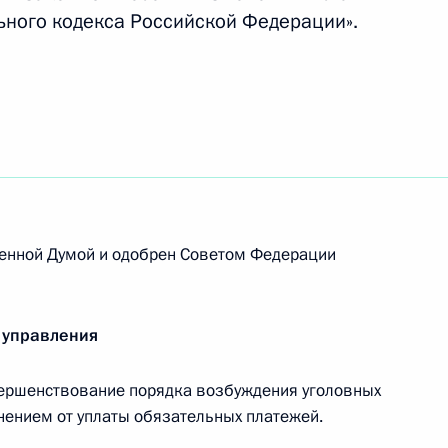
юджетных ассигнований в ходе исполнения
ьного кодекса Российской Федерации».
ых и местных бюджетов в 2022 году
5 части первой Налогового кодекса
венной Думой и одобрен Советом Федерации
ения уголовных дел о преступлениях, связанных
ых платежей
 управления
ершенствование порядка возбуждения уголовных
онением от уплаты обязательных платежей.