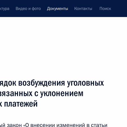
ктура
Видео и фото
Документы
Контакты
Поиск
 документов
Конституция России
март, 2022
ть следующие материалы
ядок возбуждения уголовных
елям в области музыкального искусства
связанных с уклонением
х платежей
нения, предусматривающие возможность
й закон «О внесении изменений в статьи