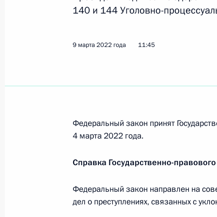
оперативного перераспределения б
140 и 144 Уголовно-процессуал
федерального бюджета, региональн
9 марта 2022 года, 11:55
9 марта 2022 года
11:45
Внесены изменения в статьи 4 и 4
9 марта 2022 года, 11:50
Федеральный закон принят Государст
4 марта 2022 года.
Усовершенствован порядок возбужд
с уклонением от уплаты обязательн
Справка Государственно-правового
9 марта 2022 года, 11:45
Федеральный закон направлен на сов
дел о преступлениях, связанных с укл