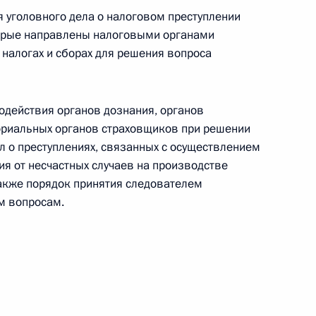
а внесены изменения, касающиеся особенностей
я уголовного дела о налоговом преступлении
рильских островов
торые направлены налоговыми органами
 налогах и сборах для решения вопроса
ёртого этапа добровольного декларирования
одействия органов дознания, органов
четов (вкладов) в банках
ориальных органов страховщиков при решении
л о преступлениях, связанных с осуществлением
ия от несчастных случаев на производстве
акже порядок принятия следователем
м вопросам.
снижение рисков, которые связаны
сийских капиталов в иностранных государствах