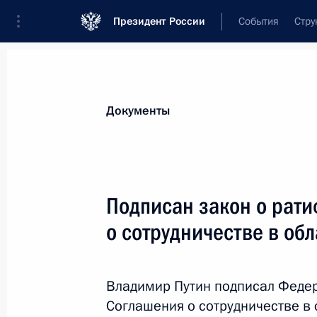
Президент России
События
Стру
Новости
Поручения Президента
Банк
Документы
Показа
В статью 9.3 КоАП внесено измене
Подписан закон о рат
5 апреля 2021 года, 16:05
о сотрудничестве в об
Подписан закон, направленный на
Владимир Путин подписал Феде
отношений в сфере сельскохозяйс
Соглашения о сотрудничестве в 