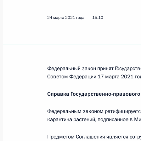
5 апреля 2021 года, 16:00
24 марта 2021 года
15:10
Внесены изменения в статью 4.1 К
5 апреля 2021 года, 15:55
Федеральный закон принят Государств
Внесены изменения в закон о своб
Советом Федерации 17 марта 2021 го
5 апреля 2021 года, 15:50
Справка Государственно-правового
Внесено изменение в статью 140 У
Федеральным законом ратифицируется
карантина растений, подписанное в Ми
5 апреля 2021 года, 15:45
Предметом Соглашения является сотру