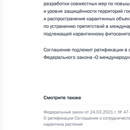
разработки совместных мер по повыш
Внесены изменения в закон о гос
и уровня защищённости территорий го
и распространения карантинных объек
5 апреля 2021 года, 15:40
по устранению препятствий в междуна
подлежащей карантинному фитосанита
Внесены изменения в статью 17 за
Соглашение подлежит ратификации в со
причиняющей вред их здоровью и 
Федерального закона «О международн
5 апреля 2021 года, 15:35
В Кодекс об административных пр
ответственности турагентов
Смотрите также
5 апреля 2021 года, 15:30
Федеральный закон от 24.03.2021 г. № 47
О ратификации Соглашения о сотрудничеств
карантина растений