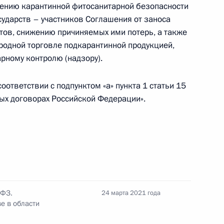
ению карантинной фитосанитарной безопасности
оборонзаказе
сударств – участников Соглашения от заноса
тов, снижению причиняемых ими потерь, а также
родной торговле подкарантинной продукцией,
рному контролю (надзору).
кона о защите детей от информации,
ответствии с подпунктом «а» пункта 1 статьи 15
развитию
ых договорах Российской Федерации».
авонарушениях внесены изменения, касающиеся
-ФЗ.
24 марта 2021 года
е в области