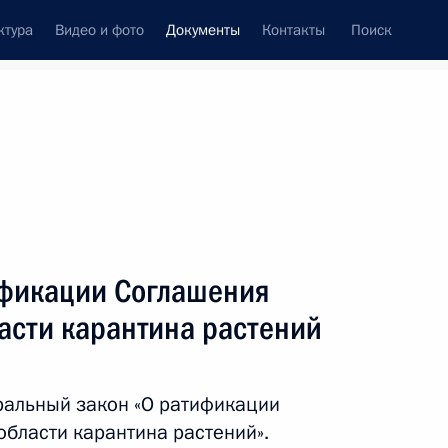
ктура
Видео и фото
Документы
Контакты
Поиск
 документов
Конституция России
апрель, 2021
ть следующие материалы
ние
ификации Соглашения
ласти карантина растений
 совершенствование правового регулирования
ральный закон «О ратификации
твенной кооперации
области карантина растений».