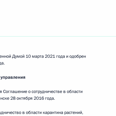
одекса об административных правонарушениях
енной Думой 10 марта 2021 года и одобрен
оде совести и о религиозных объединениях
да.
 управления
головно-процессуального кодекса
 Соглашение о сотрудничестве в области
нске 28 октября 2016 года.
дничество в области карантина растений,