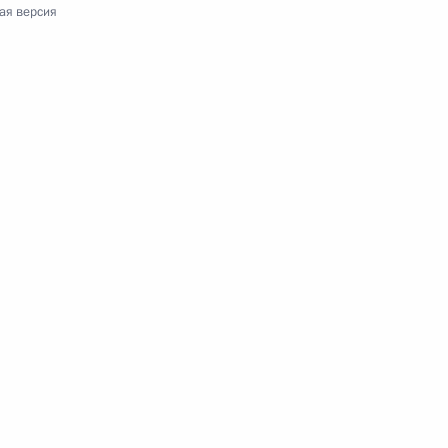
ая версия
говора между Россией и Венгрией о социальном
ую службу
олномочий губернатора Белгородской области»