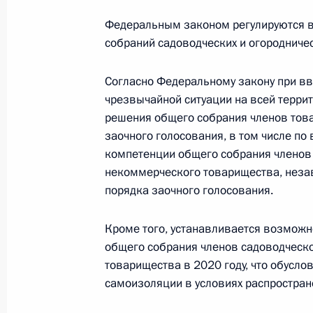
Указ о создании Фонда защиты дет
Федеральным законом регулируются в
собраний садоводческих и огородниче
6 октября 2020 года, 16:00
Согласно Федеральному закону при в
чрезвычайной ситуации на всей терри
5 октября 2020 года, понедельник
решения общего собрания членов тов
заочного голосования, в том числе п
Владимир Васильев назначен сове
компетенции общего собрания членов 
5 октября 2020 года, 15:55
некоммерческого товарищества, незав
порядка заочного голосования.
Сергей Меликов назначен врио Гла
Кроме того, устанавливается возможн
общего собрания членов садоводческ
5 октября 2020 года, 15:50
товарищества в 2020 году, что обусл
самоизоляции в условиях распростран