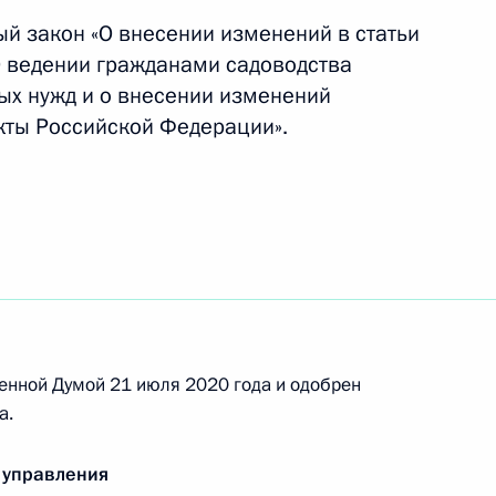
джета Федерального фонда обязательного
 год
й закон «О внесении изменений в статьи
О ведении гражданами садоводства
ных нужд и о внесении изменений
кты Российской Федерации».
джета Пенсионного фонда за 2019 год
джета Фонда социального страхования
енной Думой 21 июля 2020 года и одобрен
а.
 управления