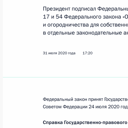
Утверждён отчёт об исполнении бю
медицинского страхования за 2019
Президент подписал Федеральны
17 и 54 Федерального закона «
15 октября 2020 года, 12:05
и огородничества для собствен
в отдельные законодательные а
Утверждён отчёт об исполнении бю
31 июля 2020 года
17:20
15 октября 2020 года, 12:00
Утверждён отчёт об исполнении бю
за 2019 год
15 октября 2020 года, 11:50
Федеральный закон принят Государств
Советом Федерации 24 июля 2020 год
Справка Государственно-правового
6 октября 2020 года, вторник