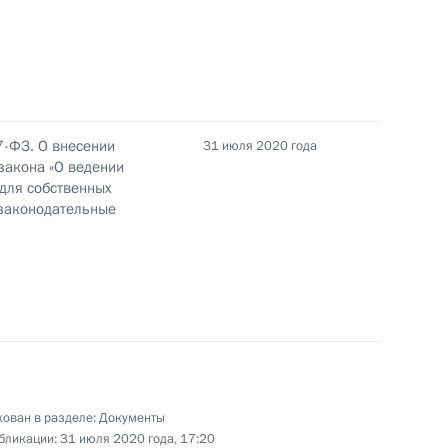
 правила учёта движения денежных средств при
ками азартных игр
7-ФЗ. О внесении
31 июля 2020 года
закона «О ведении
 для собственных
нения, касающиеся возврата плательщикам
 законодательные
бязательное пенсионное страхование
авовые основы формирования и исполнения
ован в разделе:
Документы
бликации:
31 июля 2020 года, 17:20