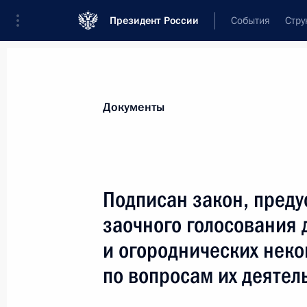
Президент России
События
Стру
Новости
Поручения Президента
Банк
Документы
Показа
Подписан закон о пересмотре поря
Подписан закон, пред
и муниципальных земельных участк
заочного голосования 
Владивосток
и огороднических нек
15 октября 2020 года, 12:10
по вопросам их деятел