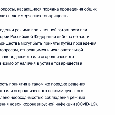
ей
опросы, касающиеся порядка проведения общих
ских некоммерческих товариществ.
ведении режима повышенной готовности или
тории Российской Федерации либо на её части
арищества могут быть приняты путём проведения
о вопросам, относящимся к исключительной
тником Президента
садоводческого или огороднического
исимо от наличия в уставе товарищества
вы Республики Дагестан
ость принятия в таком же порядке решения
ого или огороднического некоммерческого
овлено необходимостью соблюдения режима
ения новой коронавирусной инфекции (COVID‑19).