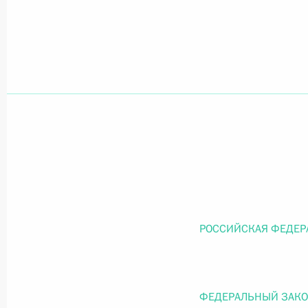
Официальный портал правовой информации
prav
26 июля 2026 года
Федеральный закон от 26.07.2026
О внесении изменений в статью 11 Федера
Федерального закона «Об образовании в
26 июля 2026 года
РОССИЙСКАЯ ФЕДЕР
Федеральный закон от 26.07.2026
ФЕДЕРАЛЬНЫЙ ЗАК