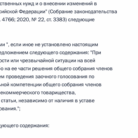
бственных нужд и о внесении изменений в
сийской Федерации" (Собрание законодательства
. 4766; 2020, № 22, ст. 3383) следующие
 г. № 242-ФЗ
части первой и статью 227–1 части второй Налогового
ми ", если иное не установлено настоящим
едложением следующего содержания: "При
сти или чрезвычайной ситуации на всей
о на ее части решения общего собрания членов
 г. № 246-ФЗ
ем проведения заочного голосования по
ьной компетенции общего собрания членов
 Российской Федерации
некоммерческого товарищества,
статьи, независимо от наличия в уставе
вания.";
едующего содержания:
 г. № 268-ФЗ
кон «О пробации в Российской Федерации»