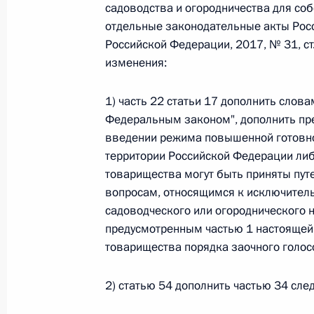
садоводства и огородничества для со
отдельные законодательные акты Рос
Российской Федерации, 2017, № 31, ст
Федеральный закон от 26.07.2026
изменения:
О внесении изменений в статьи 85 и 102 
кодекса Российской Федерации
1) часть 22 статьи 17 дополнить слова
26 июля 2026 года
Федеральным законом", дополнить пр
введении режима повышенной готовно
территории Российской Федерации либ
Федеральный закон от 26.07.2026
товарищества могут быть приняты пут
вопросам, относящимся к исключител
О внесении изменений в Трудовой кодекс
садоводческого или огороднического 
26 июля 2026 года
предусмотренным частью 1 настоящей 
товарищества порядка заочного голосо
2) статью 54 дополнить частью 34 сл
Федеральный закон от 26.07.2026
О внесении изменений в Федеральный за