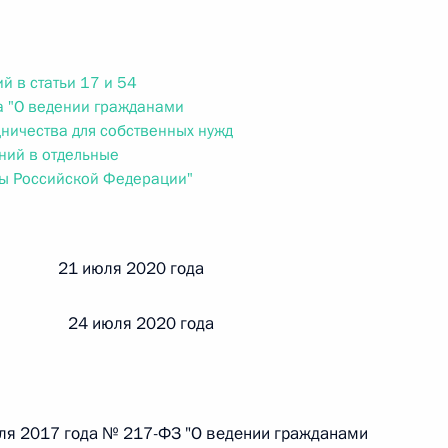
ального закона «О персональных данных» и отдельные
ации
й в статьи 17 и 54
а "О ведении гражданами
дничества для собственных нужд
 г. № 256-ФЗ
ний в отдельные
ты Российской Федерации"
кон «О присяжных заседателях федеральных судов общей
й 21 июля 2020 года
 24 июля 2020 года
 г. № 263-ФЗ
ального закона «О государственной регистрации
юля 2017 года № 217-ФЗ "О ведении гражданами