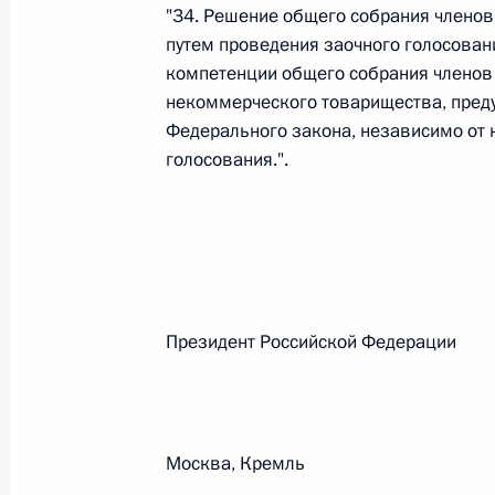
"34. Решение общего собрания членов
26 июля 2026 года
путем проведения заочного голосован
компетенции общего собрания членов 
некоммерческого товарищества, пред
Федерального закона, независимо от 
Федеральный закон от 26.07.2026
голосования.".
О внесении изменения в статью 2 Федера
и добровольчестве (волонтерстве)»
26 июля 2026 года
Федеральный закон от 26.07.2026
Президент Российской Феде
О внесении изменений в Уголовный кодек
процессуального кодекса Российской Фе
26 июля 2026 года
Москва, Кремль