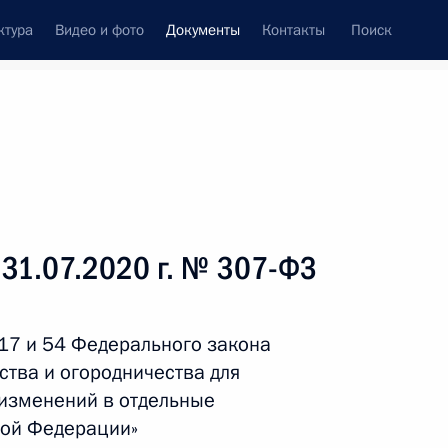
ктура
Видео и фото
Документы
Контакты
Поиск
 документов
Справка
Конституция России
 31.07.2020 г. № 307-ФЗ
 17 и 54 Федерального закона
ства и огородничества для
 изменений в отдельные
кой Федерации»
дата принятия