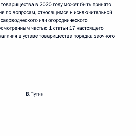
 товарищества в 2020 году может быть принято
ия по вопросам, относящимся к исключительной
садоводческого или огороднического
усмотренным частью 1 статьи 17 настоящего
наличия в уставе товарищества порядка заочного
 г. № 267-ФЗ
льного закона «О благотворительной деятельности
 г. № 251-ФЗ
рации В.Путин
с Российской Федерации и статьи 31 и 151 Уголовно-
дерации