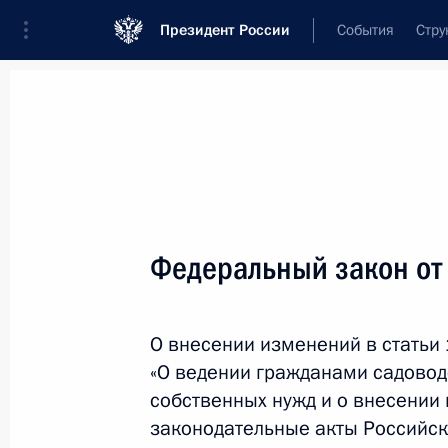
Президент России
События
Стру
Новости
Поручения Президента
Банк
Название документа или его номер
Федеральный закон от
Текст в документе
О внесении изменений в статьи
Вид документа
«О ведении гражданами садовод
Все
собственных нужд и о внесении
законодательные акты Российс
Дата вступления в силу...
или 