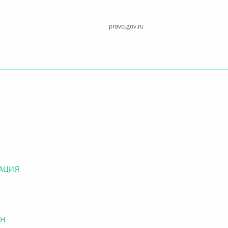
Найти документ
pravo.gov.ru
o.gov.ru
 г. № 259-ФЗ
льного закона «О статусе военнослужащих» и статью 86
 Российской Федерации»
АЦИЯ
 г. № 265-ФЗ
ОН