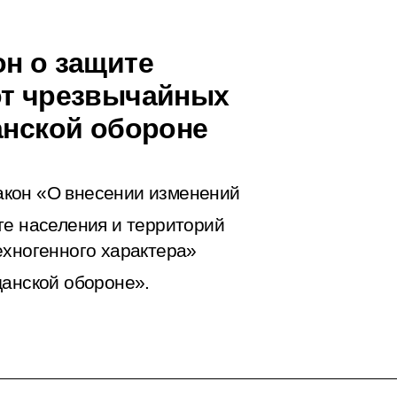
он о защите
от чрезвычайных
анской обороне
акон «О внесении изменений
е населения и территорий
ехногенного характера»
анской обороне».