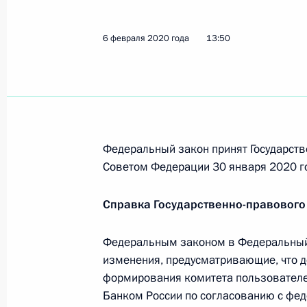
19 февраля 2020 года, 10:10
6 февраля 2020 года
13:50
Подписан закон о ратификации Пр
о статусе и условиях пребывания 
Киргизии
19 февраля 2020 года, 10:00
Федеральный закон принят Государств
Советом Федерации 30 января 2020 г
18 февраля 2020 года, вторник
Справка Государственно-правового
Владислав Сурков освобождён от 
Федеральным законом в Федеральный 
18 февраля 2020 года, 19:30
изменения, предусматривающие, что д
формирования комитета пользователе
Банком России по согласованию с фе