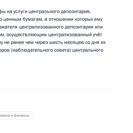
фы на услуги центрального депозитария,
митета по подготовке и проведению
о ценным бумагам, в отношении которых ему
ржателя централизованного депозитария или
цом, осуществляющим централизованный учёт
лу не ранее чем через шесть месяцев со дня их
ров (наблюдательного совета) центрального
тия граждан в решении вопросов о внесении
амяти Юрия Лужкова
омика и финансы