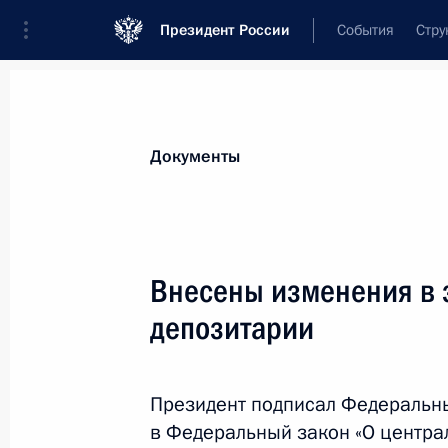
Президент России
События
Стру
Новости
Поручения Президента
Банк
Документы
Показа
Внесены изменения в статью 5 зак
Внесены изменения в 
19 февраля 2020 года, 10:20
депозитарии
Закон о ратификации соглашения м
Президент подписал Федеральн
о строительстве и оснащении школ
в Федеральный закон «О центра