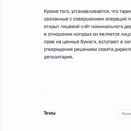
14 февраля 2020 года, пятница
Кроме того, устанавливается, что тари
Внесены изменения в состав Оргко
связанные с совершением операций п
празднования 75-летия Победы
открыт лицевой счёт номинального де
14 февраля 2020 года, 13:30
в отношении которых он является ли
прав на ценные бумаги, вступают в си
утверждения решением совета директо
депозитария.
Распоряжение об обеспечении учас
изменений в Конституцию
14 февраля 2020 года, 13:00
Подписан Указ об увековечении п
Темы
14 февраля 2020 года, 09:00
Экон