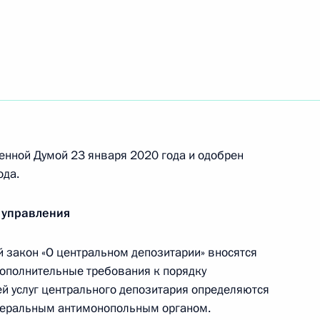
отокола о внесении изменений в Соглашение
российской военной базы на территории
енной Думой 23 января 2020 года и одобрен
ода.
 управления
должности помощника Президента
закон «О центральном депозитарии» вносятся
ополнительные требования к порядку
й услуг центрального депозитария определяются
деральным антимонопольным органом.