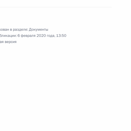
нно исполняющим обязанности губернатора
ован в разделе:
Документы
бликации:
6 февраля 2020 года, 13:50
ая версия
ыплате некоторым категориям граждан в связи
ой Отечественной войне