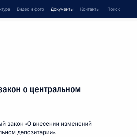
ктура
Видео и фото
Документы
Контакты
Поиск
 документов
Конституция России
февраль, 2020
ть следующие материалы
она о ветеранах
закон о центральном
ежду правительствами России и Таджикистана
ый закон «О внесении изменений
, осуществляющих обучение на русском языке
льном депозитарии».