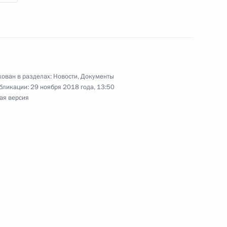
да на трёхлетний период
ован в разделах:
Новости
,
Документы
бликации:
29 ноября 2018 года, 13:50
онда обязательного медицинского страхования
ая версия
ания утверждён на трёхлетний период