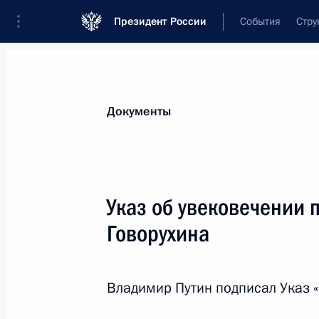
Президент России
События
Стру
Новости
Поручения Президента
Банк
Документы
Показа
6 декабря 2018 года, четверг
Указ об увековечении 
Утверждён состав рабочей группы 
Говорухина
по увековечиванию памяти жертв п
6 декабря 2018 года, 19:00
Владимир Путин подписал Указ «