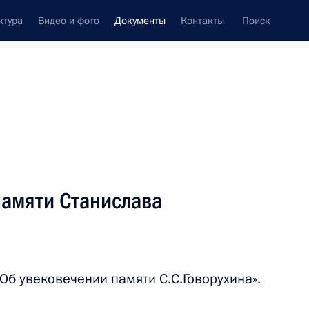
ктура
Видео и фото
Документы
Контакты
Поиск
 документов
Конституция России
декабрь, 2018
ть следующие материалы
памяти Станислава
по координации деятельности
олитрепрессий
Об увековечении памяти С.С.Говорухина».