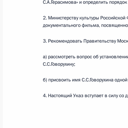
и 2021 годов
С.А.Герасимова» и определить порядок
30 ноября 2018 года, 17:00
2. Министерству культуры Российской
документального фильма, посвященног
Внесены изменения в закон о фед
3. Рекомендовать Правительству Мос
период 2019 и 2020 годов
30 ноября 2018 года, 12:30
а) рассмотреть вопрос об установлен
С.С.Говорухину;
б) присвоить имя С.С.Говорухина одной
29 ноября 2018 года, четверг
Указ об увековечении памяти Стан
4. Настоящий Указ вступает в силу со 
29 ноября 2018 года, 13:50