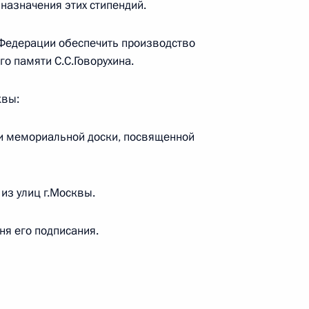
 назначения этих стипендий.
 Федерации обеспечить производство
о памяти С.С.Говорухина.
еральном бюджете на 2018 год и на плановый
квы:
ии мемориальной доски, посвященной
 из улиц г.Москвы.
ислава Говорухина
дня его подписания.