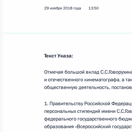
4 декабря 2018 года, вторник
29 ноября 2018 года
13:50
Подписан Указ о присуждении госп
деятельность
4 декабря 2018 года, 15:20
Текст Указа:
3 декабря 2018 года, понедельник
Отмечая большой вклад С.С.Говорухин
Утверждён состав Совета по разви
и отечественного кинематографа, а т
3 декабря 2018 года, 16:20
общественную деятельность, постано
1. Правительству Российской Федераци
персональных стипендий имени С.С.Гов
30 ноября 2018 года, пятница
федерального государственного бюдж
Подписан закон о федеральном бю
образования «Всероссийский государс