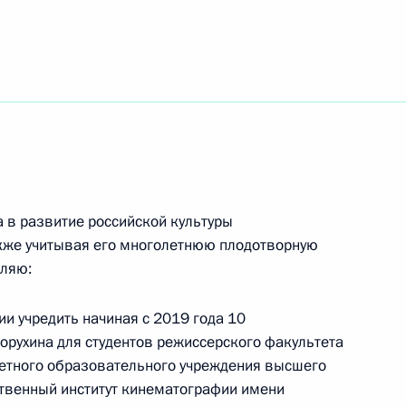
ремий за правозащитную и благотворительную
а в развитие российской культуры
тию гражданского общества и правам человека
акже учитывая его многолетнюю плодотворную
вляю:
и учредить начиная с 2019 года 10
орухина для студентов режиссерского факультета
етного образовательного учреждения высшего
джете на 2019 год и на плановый период 2020
твенный институт кинематографии имени