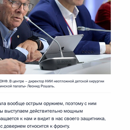
ть предыдущие материалы
енно-Морского Флота
 ОНФ. В центре – директор НИИ неотложной детской хирургии
цинской палаты» Леонид Рошаль.
ала вообще острым оружием, поэтому с ним
Мы выступаем действительно мощным
ные
Официальные
Правовая и
щается к нам и видит в нас своего защитника,
сетевые ресурсы
техническая
 с доверием относится к фронту.
ссии
Президента России
информация