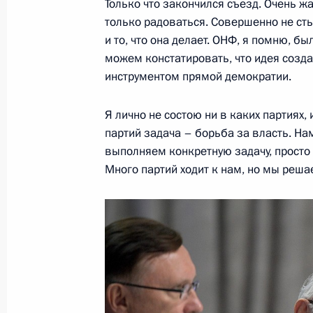
Только что закончился съезд. Очень жа
Телефонный разговор с Федераль
только радоваться. Совершенно не сты
Ангелой Меркель
и то, что она делает. ОНФ, я помню, б
27 ноября 2018 года, 00:30
можем констатировать, что идея созд
инструментом прямой демократии.
26 ноября 2018 года, понедельник
Я лично не состою ни в каких партиях,
партий задача – борьба за власть. На
Встреча с главой Кировской облас
выполняем конкретную задачу, просто у
26 ноября 2018 года, 14:15
Москва, Кремль
Много партий ходит к нам, но мы реш
23 ноября 2018 года, пятница
Расширенное заседание президиума
23 ноября 2018 года, 15:30
Ялта