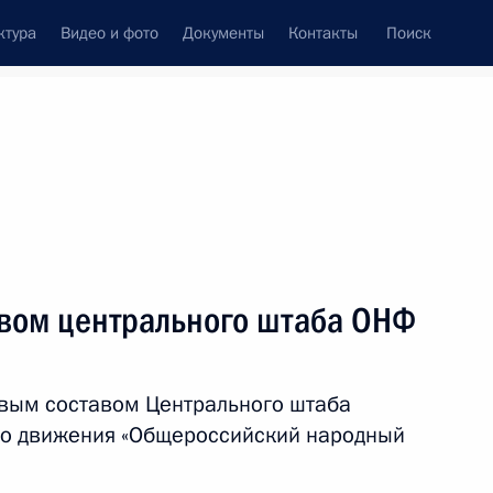
ктура
Видео и фото
Документы
Контакты
Поиск
венный Совет
Совет Безопасности
Комиссии и советы
леграммы
Сведения о Президенте
ноябрь, 2018
ть следующие материалы
авом центрального штаба ОНФ
Цзиньпином
4
овым составом Центрального штаба
о движения «Общероссийский народный