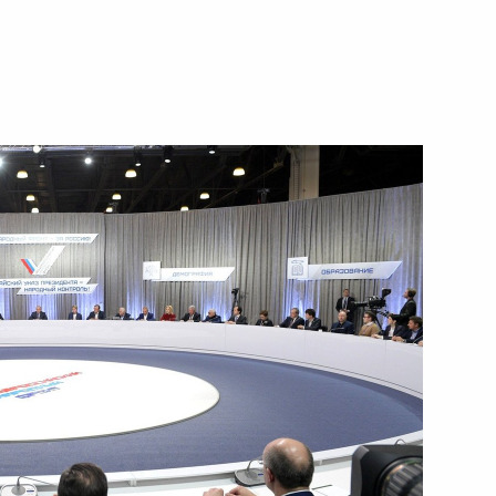
Китай
7
9м
 двадцати»
Эммануэлем Макроном
3
 двадцати»
5