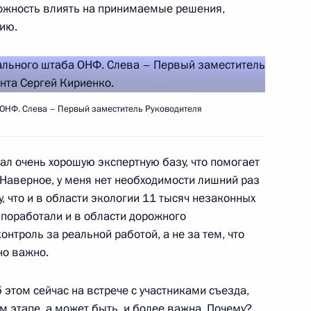
ожность влиять на принимаемые решения,
цию.
 фронта
8
5м
 ОНФ. Слева – Первый заместитель Руководителя
ислава Говорухина
л очень хорошую экспертную базу, что помогает
Наверное, у меня нет необходимости лишний раз
, что и в области экологии 11 тысяч незаконных
 поработали и в области дорожного
льного штаба ОНФ
10
15м
онтроль за реальной работой, а не за тем, что
но важно.
б этом сейчас на встрече с участниками съезда,
 этапе, а может быть, и более важна. Почему?