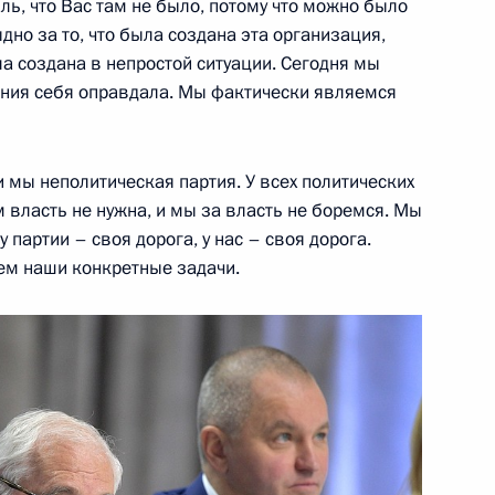
ль, что Вас там не было, потому что можно было
ным канцлером Германии
дно за то, что была создана эта организация,
ыла создана в непростой ситуации. Сегодня мы
ания себя оправдала. Мы фактически являемся
 и мы неполитическая партия. У всех политических
м власть не нужна, и мы за власть не боремся. Мы
ти Игорем Васильевым
3
 партии – своя дорога, у нас – своя дорога.
аем наши конкретные задачи.
 Государственного совета
14
6м