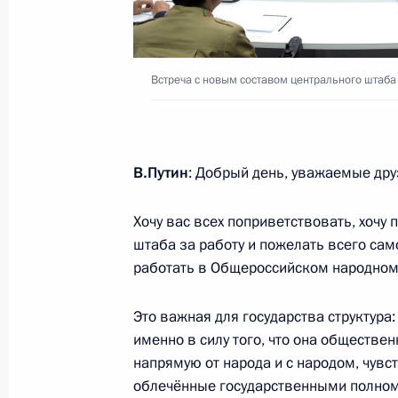
30 ноября 2018 года, 21:00
Буэнос-Айрес
Встреча с новым составом центрального штаб
Встреча лидеров БРИКС
30 ноября 2018 года, 16:45
Буэнос-Айрес
В.Путин
: Добрый день, уважаемые дру
Владимир Путин прибыл в Аргентин
Хочу вас всех поприветствовать, хочу
30 ноября 2018 года, 14:45
Буэнос-Айрес
штаба за работу и пожелать всего сам
работать в Общероссийском народном
Это важная для государства структура
29 ноября 2018 года, четверг
именно в силу того, что она обществе
Заседание Совета Безопасности Р
напрямую от народа и с народом, чувс
облечённые государственными полномо
29 ноября 2018 года, 15:40
Московская обл