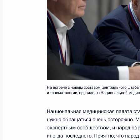
Показа
Встреча с военнослужащими Во
26 июля 2026 года
На встрече с новым составом центрального штаба
и травматологии, президент «Национальной меди
Национальная медицинская палата ст
нужно обращаться очень осторожно. 
Разделы сайта
Информацион
экспертным сообществом, и народ обра
Президента
ресурсы
иногда последнего. Приятно, что народ
России
Президента Ро