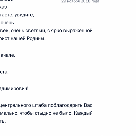
29 ноября 2018 года
ом Турции Реджепом Тайипом
каз
аете, увидите,
 очень
век, очень светлый, с ярко выраженной
риот нашей Родины.
начале.
зованию
:
10
ста.
ладимирович!
:
48
 центрального штаба поблагодарить Вас
рмально, чтобы стыдно не было. Каждый
ть.