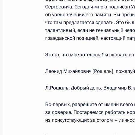
Телефонный разговор с Президент
Сергеевича. Сегодня мною подписан У
Эрдоганом
об увековечении его памяти. Вы прочит
28 ноября 2018 года, 13:20
что там предлагается сделать. Это был
талантливый, если не гениальный чело
гражданской позицией, настоящий пат
27 ноября 2018 года, вторник
Это то, что мне хотелось бы сказать в 
Заседание Совета по науке и обра
Леонид Михайлович [Рошаль], пожалуй
27 ноября 2018 года, 18:00
Л.Рошаль
: Добрый день, Владимир В
Вручение государственных наград
Во-первых, разрешите от имени всего
27 ноября 2018 года, 14:30
Москва, Кремль
за доверие. Постараемся работать но
из присутствующих за столом – личнос