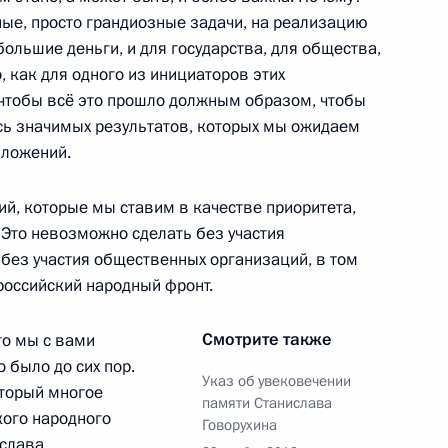
ные, просто грандиозные задачи, на реализацию
ольшие деньги, и для государства, для общества,
утин примет участие
о, как для одного из инициаторов этих
ентине
чтобы всё это прошло должным образом, чтобы
ись значимых результатов, которых мы ожидаем
вложений.
ва
ий, которые мы ставим в качестве приоритета,
8
47м
Это невозможно сделать без участия
асть, Ново-Огарёво
без участия общественных организаций, в том
российский народный фронт.
вёт!»
10
58м
Смотрите также
то мы с вами
о было до сих пор.
Указ об увековечении
оторый многое
памяти Станислава
кого народного
Говорухина
ислава