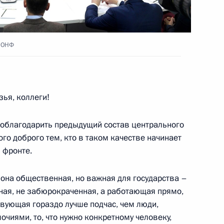
а ОНФ
8
9м
зья, коллеги!
у
3
 поблагодарить предыдущий состав центрального
ого доброго тем, кто в таком качестве начинает
 фронте.
: она общественная, но важная для государства –
нная, не забюрокраченная, а работающая прямо,
оссийской Федерации
2
4м
твующая гораздо лучше подчас, чем люди,
чиями, то, что нужно конкретному человеку,
асть, Ново-Огарёво