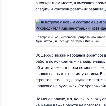
в конкретном месте, и имеющая возм
следить и контролировать их реализа
Съезд Общероссийского народного
29 ноября 2018 года, 14:30
Москва
На встрече с новым составом центрального штаба
Администрации Президента Сергей Кириенко.
Указ об увековечении памяти Стан
Общероссийский народный фронт созда
29 ноября 2018 года, 13:50
работе по конкретным направлениям. 
об этом упоминать, тем не менее скажу
свалок закрыто с вашим участием. Вы
Встреча с новым составом центра
строительства, когда осуществляется к
написано на бумажках. Это чрезвычай
29 ноября 2018 года, 13:45
Москва
Не менее важно, и я, конечно, скажу о
не менее важна работа на предстоящем