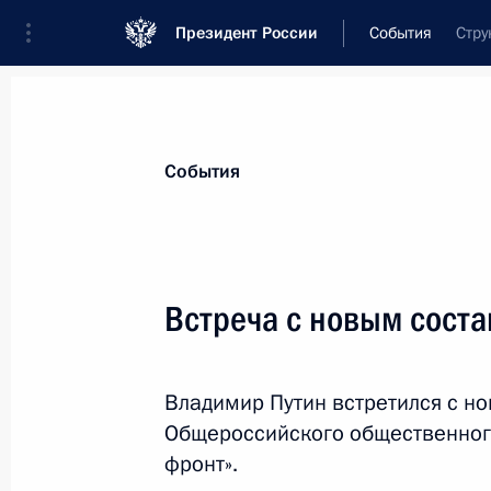
Президент России
События
Стру
Президент
Администрация
Государст
Новости
Стенограммы
Поездки
Те
События
Показа
Встреча с новым сост
Встреча с Председателем КНР Си 
Владимир Путин встретился с н
1 декабря 2018 года, 00:45
Буэнос-Айрес
Общероссийского общественног
фронт».