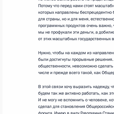
28 ноября 2018 года, среда
Потому что перед нами стоят масштаб
которых направлены беспрецедентно б
30 ноября – 1 декабря Владимир П
для страны, но и для меня, естественн
в саммите «Группы двадцати» в Арг
программных продуктов очень важно, 
28 ноября 2018 года, 17:00
мы не профукали эти деньги, а добил
от этих масштабных государственных 
Совещание с членами Правительст
Нужно, чтобы на каждом из направлен
были достигнуты прорывные решения. 
28 ноября 2018 года, 17:00
Московская обл
общественности, невозможно сделать 
числе и прежде всего такой, как Обще
Инвестиционный форум «Россия зо
В этой связи хочу выразить надежду, ч
будем так же активно работать, как эт
28 ноября 2018 года, 15:15
Москва
И не могу не вспомнить о человеке, к
сделал для становления Общероссийс
фронта. Имею в виду Говорухина Стан