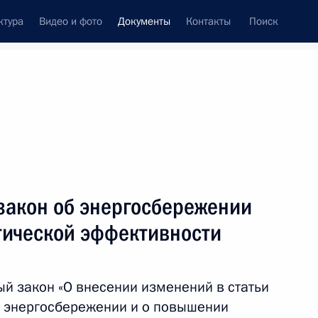
ктура
Видео и фото
Документы
Контакты
Поиск
 документов
Конституция России
июль, 2018
ть следующие материалы
глашения о финансировании и реализации
закон об энергосбережении
чества «Карелия» на период 2014 –
тической эффективности
й закон «О внесении изменений в статьи
б энергосбережении и о повышении