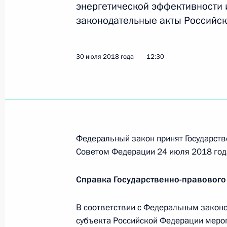
Подписан закон о ратификации Дог
энергетической эффективности 
для отбывания наказания лиц, ос
законодательные акты Российск
3 августа 2018 года, 16:20
30 июля 2018 года
12:30
Подписан закон о ратификации До
о взаимной правовой помощи по у
3 августа 2018 года, 16:15
Федеральный закон принят Государств
Советом Федерации 24 июля 2018 год
Подписан закон о ратификации ро
о сотрудничестве в разработке Кл
Справка Государственно-правового
3 августа 2018 года, 16:10
В соответствии с Федеральным закон
субъекта Российской Федерации мер