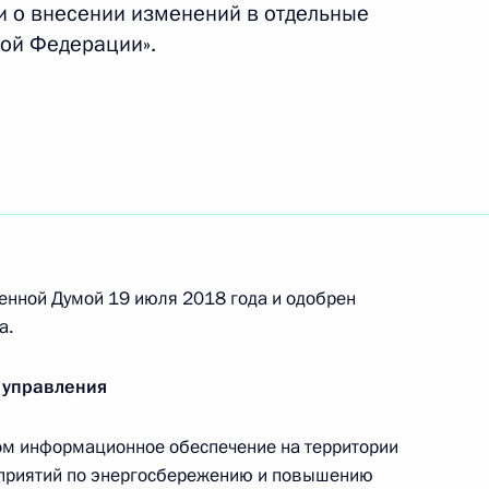
овора между Россией и Нигерией о передаче
и о внесении изменений в отдельные
уждённых к лишению свободы
ой Федерации».
говора между Россией и Филиппинами
головным делам
енной Думой 19 июля 2018 года и одобрен
а.
ссийско-китайского Соглашения
ючевского золоторудного месторождения
 управления
ом информационное обеспечение на территории
оприятий по энергосбережению и повышению