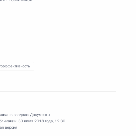
совершенствование государственного
татистического учёта
 повышение компетентности работников
гоэффективность
ов
дарственной границе Российской Федерации
ован в разделе:
Документы
бликации:
30 июля 2018 года, 12:30
ая версия