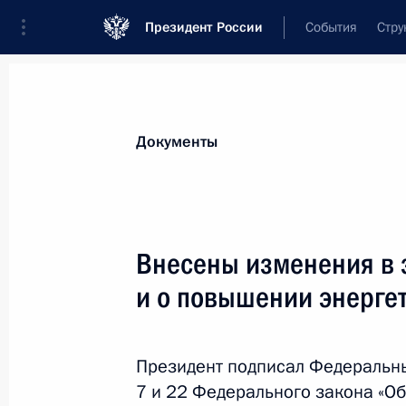
Президент России
События
Стру
Новости
Поручения Президента
Банк
Документы
Показа
Подписан закон о ратификации Со
Внесены изменения в 
программы приграничного сотрудни
и о повышении энерге
2020 годов
3 августа 2018 года, 16:25
Президент подписал Федеральны
7 и 22 Федерального закона «О