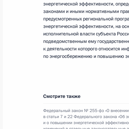
Подписан закон о ратификации До
энергетической эффективности, опре
законами и иными нормативными прав
3 августа 2018 года, 16:05
предусмотренных региональной прогр
энергетической эффективности, на ос
исполнительной власти субъекта Росс
Подписан закон о ратификации Про
подведомственным ему государствен
казахстанское Соглашение о поря
к деятельности которого относится и
космодрома «Байконур»
по энергосбережению и повышению эн
3 августа 2018 года, 16:00
30 июля 2018 года, понедельник
Смотрите также
Внесены изменения в закон о суде
Федеральный закон № 255-фз «О внесении
с созданием кассационных и апел
в статьи 7 и 22 Федерального закона «Об 
30 июля 2018 года, 14:00
и о повышении энергетической эффективнос
изменений в отдельные законодательные а