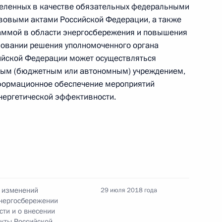
говора между Россией и Филиппинами о выдаче
деленных в качестве обязательных федеральными
овыми актами Российской Федерации, а также
аммой в области энергосбережения и повышения
новании решения уполномоченного органа
ийской Федерации может осуществляться
токола о внесении изменений в российско-
ным (бюджетным или автономным) учреждением,
дке медицинского обслуживания персонала
нформационное обеспечение мероприятий
ергетической эффективности.
бной системе и отдельные законы в связи
 изменений
ляционных судов общей юрисдикции
29 июля 2018 года
энергосбережении
ти и о внесении
кты Российской