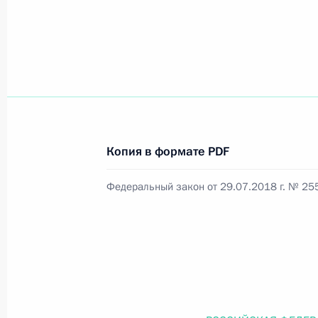
Официальный портал правовой информации
prav
26 июля 2026 года
Копия в формате PDF
Федеральный закон от 26.07.2026
Федеральный закон от 29.07.2018 г. № 25
О внесении изменений в статью 11 Федера
Федерального закона «Об образовании в
26 июля 2026 года
Федеральный закон от 26.07.2026