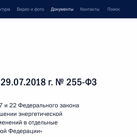
ктура
Видео и фото
Документы
Контакты
Поиск
 документов
Справка
Конституция России
 29.07.2018 г. № 255-ФЗ
 7 и 22 Федерального закона
шении энергетической
менений в отдельные
кой Федерации»
дата принятия