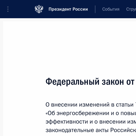
Президент России
События
Стру
Новости
Поручения Президента
Банк
Название документа или его номер
Федеральный закон от
Текст в документе
О внесении изменений в статьи
Вид документа
«Об энергосбережении и о повы
Все
эффективности и о внесении из
законодательные акты Российс
Дата вступления в силу...
или 