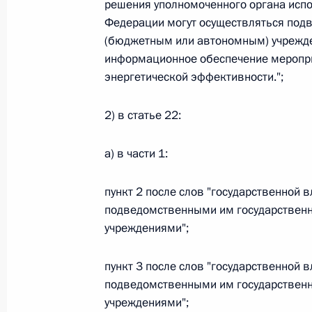
решения уполномоченного органа испо
26 июля 2026 года
Федерации могут осуществляться под
(бюджетным или автономным) учрежден
информационное обеспечение меропр
энергетической эффективности.";
Федеральный закон от 26.07.2026
О внесении изменения в статью 2 Федера
2) в статье 22:
и добровольчестве (волонтерстве)»
26 июля 2026 года
а) в части 1:
пункт 2 после слов "государственной в
Федеральный закон от 26.07.2026
подведомственными им государствен
учреждениями";
О внесении изменений в Уголовный кодек
процессуального кодекса Российской Фе
пункт 3 после слов "государственной в
26 июля 2026 года
подведомственными им государствен
учреждениями";