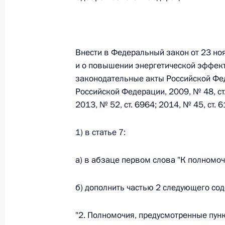
Федеральный закон от 26.07.2026
О внесении изменений в статьи 85 и 102 
Внести в Федеральный закон от 23 н
кодекса Российской Федерации
и о повышении энергетической эффект
законодательные акты Российской Фе
26 июля 2026 года
Российской Федерации, 2009, № 48, ст. 
2013, № 52, ст. 6964; 2014, № 45, ст.
Федеральный закон от 26.07.2026
1) в статье 7:
О внесении изменений в Трудовой кодекс
а) в абзаце первом слова "К полномо
26 июля 2026 года
б) дополнить частью 2 следующего со
Федеральный закон от 26.07.2026
"2. Полномочия, предусмотренные пунк
О внесении изменений в Федеральный за