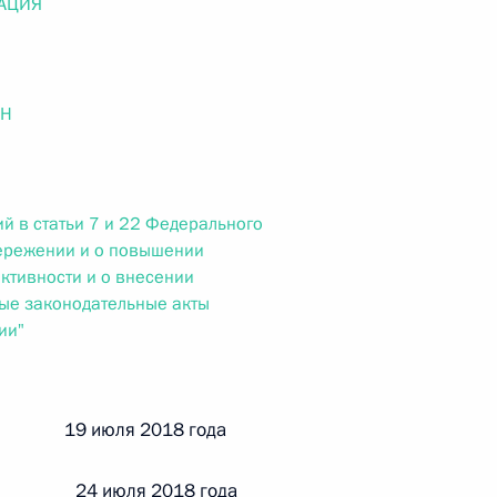
АЦИЯ
ального закона «О персональных данных» и отдельные
ации
ОН
 г. № 256-ФЗ
кон «О присяжных заседателях федеральных судов общей
й в статьи 7 и 22 Федерального
бережении и о повышении
ктивности и о внесении
ые законодательные акты
ии"
 г. № 263-ФЗ
ального закона «О государственной регистрации
й 19 июля 2018 года
 24 июля 2018 года