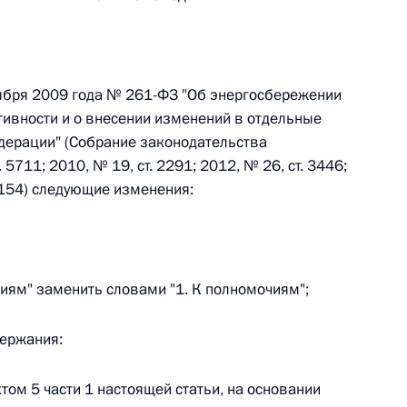
 г. № 242-ФЗ
части первой и статью 227–1 части второй Налогового
оября 2009 года № 261-ФЗ "Об энергосбережении
ивности и о внесении изменений в отдельные
дерации" (Собрание законодательства
5711; 2010, № 19, ст. 2291; 2012, № 26, ст. 3446;
 6154) следующие изменения:
 г. № 246-ФЗ
 Российской Федерации
чиям" заменить словами "1. К полномочиям";
держания:
 г. № 268-ФЗ
том 5 части 1 настоящей статьи, на основании
кон «О пробации в Российской Федерации»