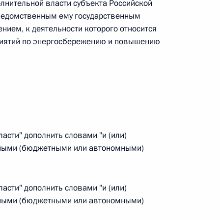
лнительной власти субъекта Российской
ведомственным ему государственным
ием, к деятельности которого относится
иятий по энергосбережению и повышению
 г. № 267-ФЗ
льного закона «О благотворительной деятельности
ласти" дополнить словами "и (или)
 г. № 251-ФЗ
ными (бюджетными или автономными)
с Российской Федерации и статьи 31 и 151 Уголовно-
дерации
ласти" дополнить словами "и (или)
ными (бюджетными или автономными)