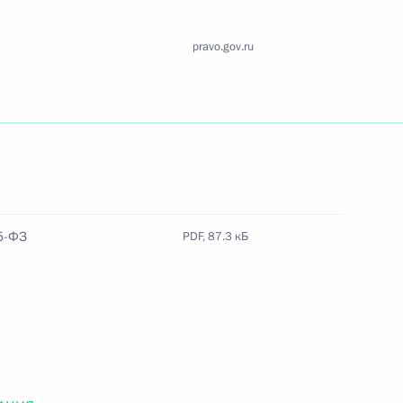
Найти документ
pravo.gov.ru
o.gov.ru
 г. № 259-ФЗ
5-ФЗ
PDF, 87.3 кБ
льного закона «О статусе военнослужащих» и статью 86
 Российской Федерации»
 г. № 265-ФЗ