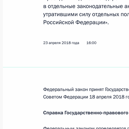
в отдельные законодательные а
28 апреля 2018 года, 15:00
утратившими силу отдельных по
Российской Федерации».
23 апреля 2018 года, понедельник
23 апреля 2018 года
16:00
Внесены изменения в закон о конт
работ, услуг для обеспечения госу
23 апреля 2018 года, 20:10
Федеральный закон принят Государств
Подписан закон, направленный на 
Советом Федерации 18 апреля 2018 г
имущества, совершённое с банковс
23 апреля 2018 года, 20:00
Справка Государственно-правового
Федеральным законом определяется п