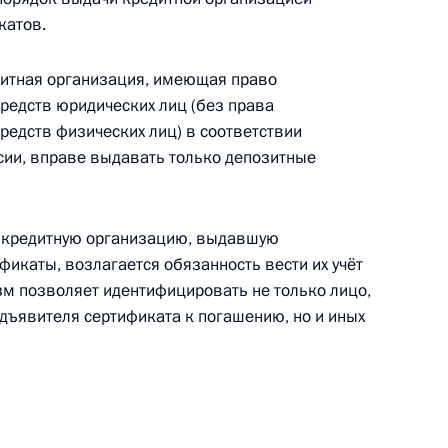
анов госвласти в области энергосбережения
катов.
едитная организация, имеющая право
редств юридических лиц (без права
редств физических лиц) в соответствии
сии, вправе выдавать только депозитные
 конкуренции в период проведения чемпионата
 кредитную организацию, выдавшую
икаты, возлагается обязанность вести их учёт
зм позволяет идентифицировать не только лицо,
едъявителя сертификата к погашению, но и иных
ых средств госкорпорациям, публично-
ственного взноса