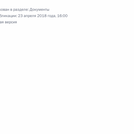
 427 части второй Налогового кодекса
ован в разделе:
Документы
бликации:
23 апреля 2018 года, 16:00
ая версия
озяйства дополнен положениями о товарном
ическом осмотре транспортных средств
иводействии отмыванию преступных доходов