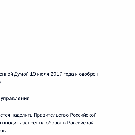
ик
 из резервного фонда Президента
енной Думой 19 июля 2017 года и одобрен
а.
представителем Президента по взаимодействию
 управления
горских народов
тся наделить Правительство Российской
вводить запрет на оборот в Российской
ов.