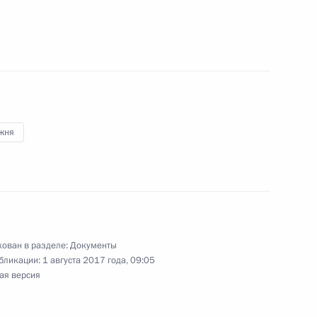
 из резервного фонда Президента
к
жня
 из резервного фонда Президента
ован в разделе:
Документы
бликации:
1 августа 2017 года, 09:05
ая версия
нования Государственного исторического музея