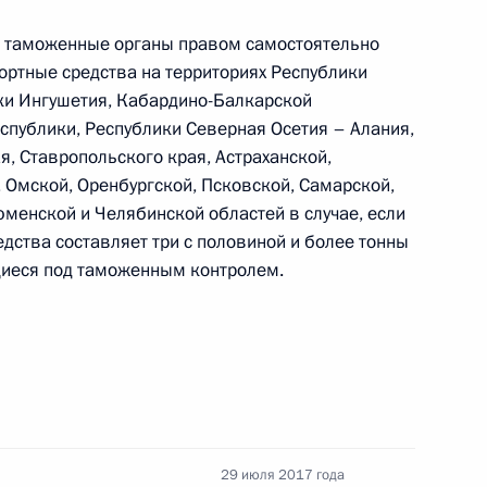
но исполняющим обязанности Губернатора
ь таможенные органы правом самостоятельно
ртные средства на территориях Республики
ики Ингушетия, Кабардино-Балкарской
спублики, Республики Северная Осетия – Алания,
я, Ставропольского края, Астраханской,
ик
 Омской, Оренбургской, Псковской, Самарской,
юменской и Челябинской областей в случае, если
на
дства составляет три с половиной и более тонны
щиеся под таможенным контролем.
 для дорожного строительства в Севастополе
29 июля 2017 года