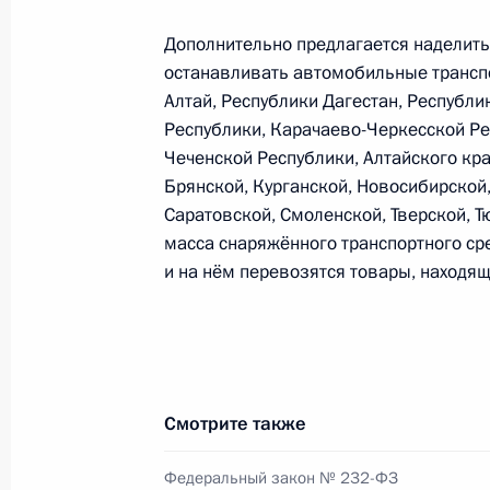
Дмитрий Азаров назначен времен
Дополнительно предлагается наделит
Самарской области
останавливать автомобильные транспо
25 сентября 2017 года, 13:45
Алтай, Республики Дагестан, Республ
Республики, Карачаево-Черкесской Ре
Чеченской Республики, Алтайского кра
11 сентября 2017 года, понедельн
Брянской, Курганской, Новосибирской,
Саратовской, Смоленской, Тверской, Т
Указ о награждении Иосифа Кобзо
масса снаряжённого транспортного сре
и на нём перевозятся товары, находя
11 сентября 2017 года, 14:00
9 сентября 2017 года, суббота
Распоряжение о выделении средств
Смотрите также
9 сентября 2017 года, 14:25
Федеральный закон № 232-ФЗ