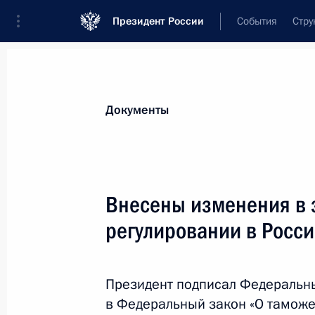
Президент России
События
Стру
Новости
Поручения Президента
Банк
Документы
Показа
Олег Плохой назначен первым зам
Внесены изменения в 
27 сентября 2017 года, 16:00
регулировании в Росс
26 сентября 2017 года, вторник
Президент подписал Федеральн
в Федеральный закон «О таможе
Глеб Никитин назначен временно 