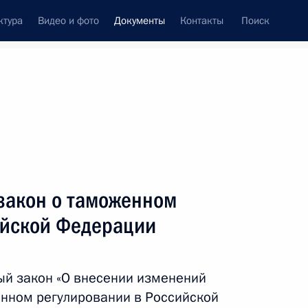
ктура
Видео и фото
Документы
Контакты
Поиск
 документов
Конституция России
сентябрь, 2017
ть следующие материалы
естителем Министра юстиции
закон о таможенном
ийской Федерации
ый закон «О внесении изменений
нном регулировании в Российской
исполняющим обязанности Губернатора