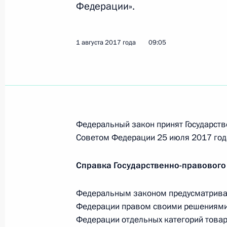
Федерации».
Нижегородской области
26 сентября 2017 года, 13:40
1 августа 2017 года
09:05
25 сентября 2017 года, понедельн
Распоряжение о выделении средств
25 сентября 2017 года, 20:00
Федеральный закон принят Государств
Советом Федерации 25 июля 2017 год
Николай Меркушкин назначен спец
Справка Государственно-правового
со Всемирным конгрессом финно-у
25 сентября 2017 года, 13:45
Федеральным законом предусматривае
Федерации правом своими решениями 
Федерации отдельных категорий товар