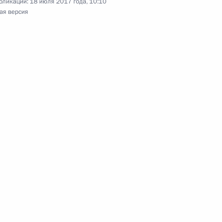
бликации:
18 июля 2017 года, 10:10
ая версия
го апостола Андрея Первозванного
головно-процессуального кодекса
она о свободном порте Владивосток