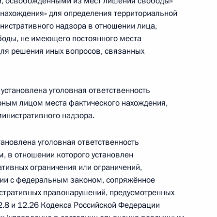
и, освобождёнными из мест лишения свободы»
 нахождения» для определения территориальной
ий Президента спортсменам, тренерам и иным
инистративного надзора в отношении лица,
видам спорта, включённым в программы
боды, не имеющего постоянного места
урдлимпийских игр
для решения иных вопросов, связанных
установлена уголовная ответственность
рным лицом места фактического нахождения,
министративного надзора.
нования Нижнего Тагила
ановлена уголовная ответственность
, в отношении которого установлен
тивных ограничения или ограничений,
вии с федеральным законом, сопряжённое
стративных правонарушений, предусмотренных
12.8 и 12.26 Кодекса Российской Федерации
сударственной архивной службы