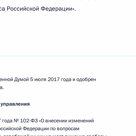
лтерском учёте
са Российской Федерации».
ения в части административного надзора
ст лишения свободы
енной Думой 5 июля 2017 года и одобрен
а.
 действия обязательной маркировки товаров
 управления
 года № 102-ФЗ «О внесении изменений
оссийской Федерации по вопросам