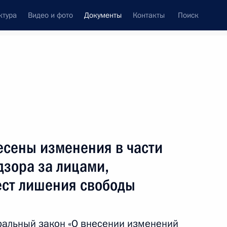
ктура
Видео и фото
Документы
Контакты
Поиск
 документов
Конституция России
июль, 2017
ть следующие материалы
ения, направленные на создание условий для
есены изменения в части
оке
дзора за лицами,
ст лишения свободы
ральный закон «О внесении изменений