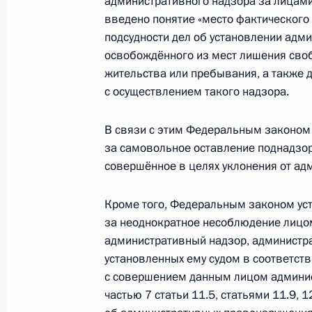
15 июля 2017 года, суббота
административного надзора за лицам
введено понятие «место фактического
Изменён порядок выплаты стипенд
подсудности дел об установлении адм
специалистам сборных команд по 
освобождённого из мест лишения сво
Олимпийских, Паралимпийских и С
жительства или пребывания, а также 
с осуществлением такого надзора.
15 июля 2017 года, 14:00
В связи с этим Федеральным законом 
за самовольное оставление поднадзо
11 июля 2017 года, вторник
совершённое в целях уклонения от ад
Указ о праздновании 300-летия ос
Кроме того, Федеральным законом уст
11 июля 2017 года, 10:50
за неоднократное несоблюдение лицом
административный надзор, администра
установленных ему судом в соответст
10 июля 2017 года, понедельник
с совершением данным лицом админи
частью 7 статьи 11.5, статьями 11.9, 
Указ о праздновании 100-летия го