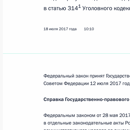
Внесены изменения в закон о бухга
1
в статью 314
Уголовного кодек
18 июля 2017 года, 10:20
18 июля 2017 года
10:10
В Уголовный кодекс внесены измен
за лицами, освобождёнными из ме
18 июля 2017 года, 10:10
Федеральный закон принят Государств
Советом Федерации 12 июля 2017 год
Подписан закон о продлении срока
из натурального меха
Справка Государственно-правового
18 июля 2017 года, 10:00
Федеральным законом от 28 мая 2017
в отдельные законодательные акты Р