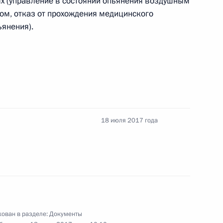
х (управление в состоянии опьянения воздушным
вом, отказ от прохождения медицинского
ьянения).
иального положения ветеранов, проживающих
18 июля 2017 года
оссии в Японии и Года Японии в России
ован в разделе:
Документы