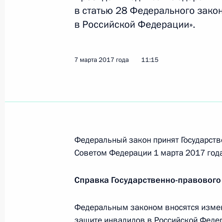
28 марта 2017 года, 14:20
в статью 28 Федерального зако
в Российской Федерации».
Внесены изменения в закон о конт
7 марта 2017 года
11:15
работ, услуг для обеспечения госу
28 марта 2017 года, 14:15
Внесены изменения в закон о мера
к нарушениям основополагающих п
Федеральный закон принят Государств
Советом Федерации 1 марта 2017 года
28 марта 2017 года, 14:10
Справка Государственно-правового
Подписан закон, направленный на 
Федеральным законом вносятся измен
просмотра произведений кинемат
защите инвалидов в Российской Феде