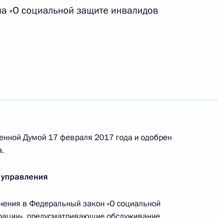
на «О социальной защите инвалидов
рактной системе в сфере закупок товаров,
дарственных и муниципальных нужд
х воздействия на лиц, причастных
рав и свобод человека
енной Думой 17 февраля 2017 года и одобрен
.
 управления
обеспечение доступности для инвалидов
ения в Федеральный закон «О социальной
ографии
рации», предусматривающие обслуживание