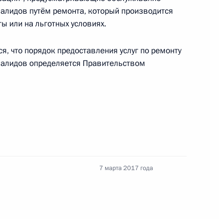
валидов путём ремонта, который производится
ы или на льготных условиях.
, что порядок предоставления услуг по ремонту
валидов определяется Правительством
 Эльвиры Набиуллиной для назначения
льного банка
ента для молодых деятелей культуры
ошества 2016 года
7 марта 2017 года