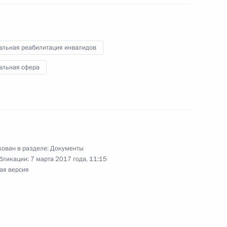
ором Федеральной службы судебных приставов –
альная реабилитация инвалидов
альная сфера
латы
ован в разделе:
Документы
бликации:
7 марта 2017 года, 11:15
ая версия
о исполняющим обязанности губернатора