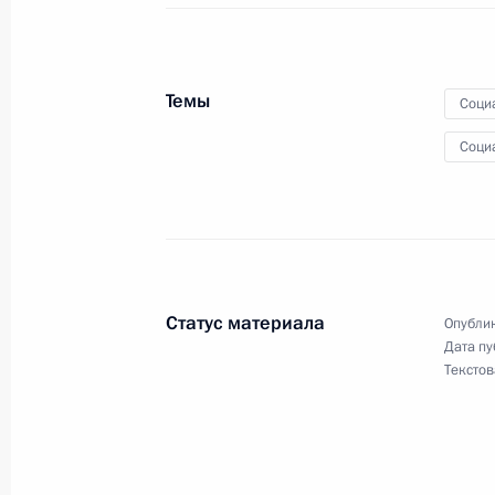
20 марта 2017 года, понедельник
Дмитрий Аристов назначен директ
главным судебным приставом
Темы
Соци
20 марта 2017 года, 11:00
Соци
Утверждён состав Общественной па
20 марта 2017 года, 09:00
Статус материала
Опублик
Дата пу
17 марта 2017 года, пятница
Текстов
Валерий Радаев назначен временн
Саратовской области
17 марта 2017 года, 13:50