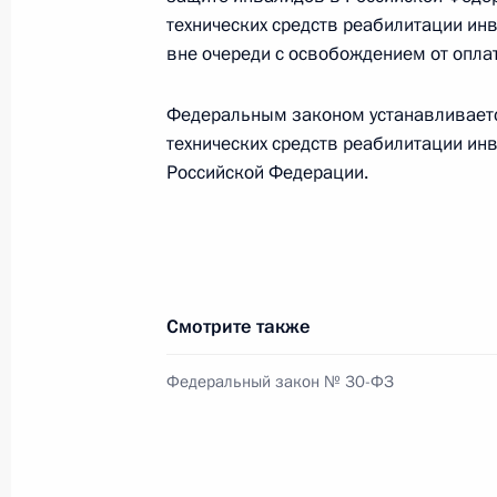
28 марта 2017 года, 14:00
технических средств реабилитации ин
вне очереди с освобождением от оплат
Федеральным законом устанавливается
22 марта 2017 года, среда
технических средств реабилитации ин
Президент представил кандидатуру
Российской Федерации.
на должность Председателя Центра
22 марта 2017 года, 15:45
Смотрите также
Объявлены лауреаты премий Презид
и за произведения для детей и юн
Федеральный закон № 30-ФЗ
22 марта 2017 года, 14:00