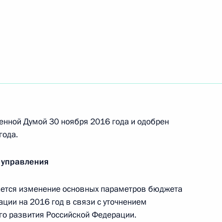
порядка приёма в гражданство Российской
ходящихся на её территории лиц
ения в части передачи полномочий
ектов Федерации субвенций из федерального
нальных услуг отдельным категориям граждан
енной Думой 30 ноября 2016 года и одобрен
года.
 управления
ийской Федерации об административных
ется изменение основных параметров бюджета
ции на 2016 год в связи с уточнением
го развития Российской Федерации.