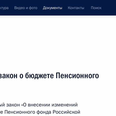
ктура
Видео и фото
Документы
Контакты
Поиск
 документов
Конституция России
декабрь, 2016
ть следующие материалы
закон о бюджете Пенсионного
 Героя Российской Федерации
ый закон «О внесении изменений
те Пенсионного фонда Российской