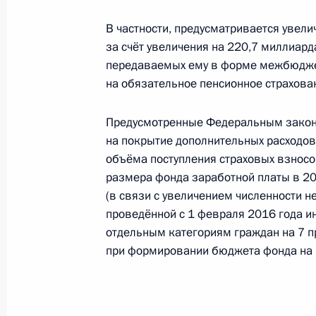
В частности, предусматривается увел
за счёт увеличения на 220,7 миллиар
Внесены изменения в закон о теп
передаваемых ему в форме межбюдже
и водоотведении
на обязательное пенсионное страхова
20 декабря 2016 года, 17:50
Предусмотренные Федеральным закон
на покрытие дополнительных расходо
Внесены изменения в Уголовно-пр
объёма поступления страховых взнос
размера фонда заработной платы в 201
20 декабря 2016 года, 17:40
(в связи с увеличением численности н
проведённой с 1 февраля 2016 года 
отдельным категориям граждан на 7 п
Внесены изменения в статью ЗЗ-1
при формировании бюджета фонда на 
пенсионном страховании в Россий
20 декабря 2016 года, 17:30