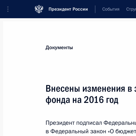
Президент России
События
Стру
Новости
Поручения Президента
Банк
Документы
Показа
21 декабря 2016 года, среда
Внесены изменения в 
Андрею Карлову присвоено звание
фонда на 2016 год
21 декабря 2016 года, 15:00
Президент подписал Федеральн
в Федеральный закон «О бюдже
20 декабря 2016 года, вторник