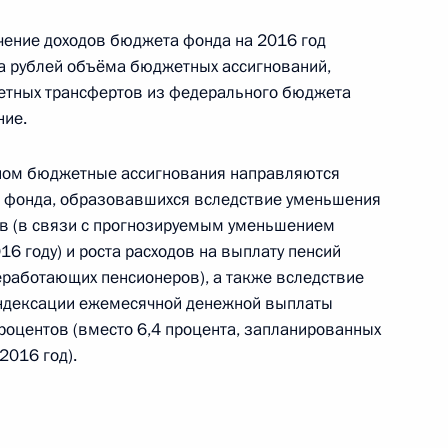
ичение доходов бюджета фонда на 2016 год
да рублей объёма бюджетных ассигнований,
лоснабжении и закон о водоснабжении
тных трансфертов из федерального бюджета
ние.
ом бюджетные ассигнования направляются
в фонда, образовавшихся вследствие уменьшения
оцессуальный кодекс Российской Федерации
ов (в связи с прогнозируемым уменьшением
6 году) и роста расходов на выплату пенсий
еработающих пенсионеров), а также вследствие
индексации ежемесячной денежной выплаты
роцентов (вместо 6,4 процента, запланированных
 Федерального закона об обязательном
2016 год).
ской Федерации