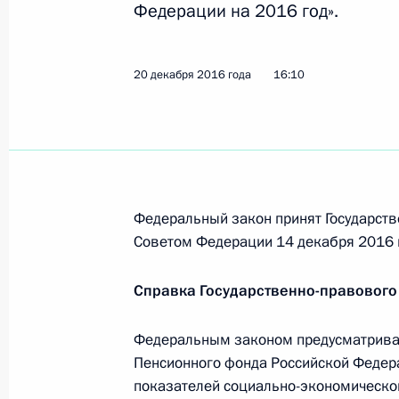
Федерации на 2016 год».
Продлён срок действия условий и 
Федерации отдельных категорий на
20 декабря 2016 года
16:10
20 декабря 2016 года, 18:15
В законодательство внесены измен
по предоставлению бюджетам субъ
бюджета на оплату жилищно-комму
Федеральный закон принят Государств
Советом Федерации 14 декабря 2016 
20 декабря 2016 года, 18:10
Справка Государственно-правового
Внесены изменения в Кодекс Росс
Федеральным законом предусматрива
правонарушениях
Пенсионного фонда Российской Федера
20 декабря 2016 года, 18:00
показателей социально-экономическо