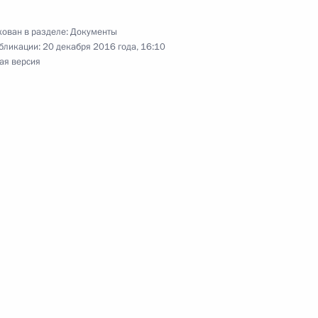
ован в разделе:
Документы
нение в связи с преобразованием Южного
бликации:
20 декабря 2016 года, 16:10
ая версия
 федерального округа в Южный федеральный
нения, касающиеся обязательного пенсионного
жете Фонда социального страхования