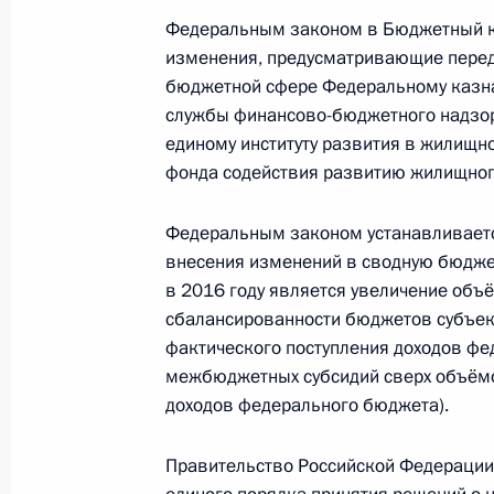
4 июля 2016 года, 23:55
Федеральным законом в Бюджетный к
изменения, предусматривающие переда
бюджетной сфере Федеральному казна
службы финансово-бюджетного надзора
Подписан закон, направленный на 
единому институту развития в жилищн
4 июля 2016 года, 23:50
фонда содействия развитию жилищног
Федеральным законом устанавливаетс
внесения изменений в сводную бюдже
Внесено изменение в Устав автомо
в 2016 году является увеличение объ
электрического транспорта
сбалансированности бюджетов субъек
4 июля 2016 года, 23:45
фактического поступления доходов фе
межбюджетных субсидий сверх объёмо
доходов федерального бюджета).
Внесены изменения в статьи 41 и 
Правительство Российской Федерации
4 июля 2016 года, 23:40