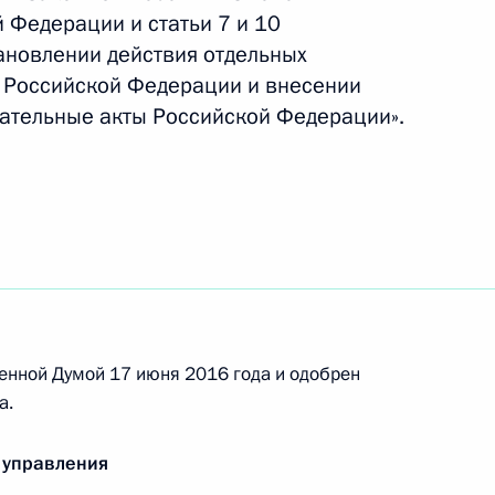
 Федерации и статьи 7 и 10
ановлении действия отдельных
овную ответственность за преступления
 Российской Федерации и внесении
й направленности
ательные акты Российской Федерации».
 совершенствование правового регулирования
му
енной Думой 17 июня 2016 года и одобрен
а.
азовании в части проведения государственной
 управления
обучение в образовательные организации