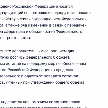
одекс Российской Федерации вносятся
чу функций по контролю и надзору в финансово-
чейству в связи с упразднением Федеральной
, а также ряд изменений в связи с передачей
снижение смертности населения от ДТП
ой сфере прав и обязанностей Федерального
о строительства.
я, что дополнительным основанием для
тную роспись федерального бюджета
бильного и городского наземного
ёма дотаций на поддержку мер по обеспечению
тов Российской Федерации (в пределах
дерального бюджета от возврата остатков
в, учтённых при утверждении общего объёма
84–8 закона об акционерных обществах
 наделяется полномочием по установлению