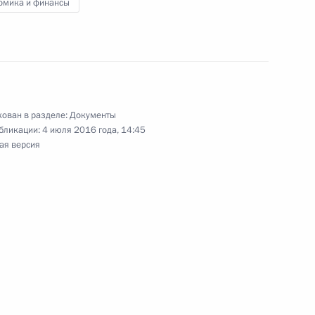
омика и финансы
чение по программам бакалавриата
ован в разделе:
Документы
бликации:
4 июля 2016 года, 14:45
ая версия
ращении лекарственных средств
вание иностранных туристских судов
территориальном море России