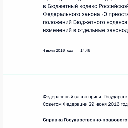
7 июля 2016 года, четверг
в Бюджетный кодекс Российской
Федерального закона «О приост
Подписан закон, усиливающий угол
положений Бюджетного кодекса
террористической и экстремистско
изменений в отдельные законод
7 июля 2016 года, 13:15
4 июля 2016 года
14:45
Подписан закон, направленный на
в сфере противодействия террориз
7 июля 2016 года, 13:15
Федеральный закон принят Государств
Советом Федерации 29 июня 2016 год
4 июля 2016 года, понедельник
Внесены изменения в закон об обр
Справка Государственно-правового
итоговой аттестации и приёма на 