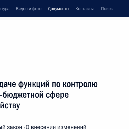
ктура
Видео и фото
Документы
Контакты
Поиск
 документов
Конституция России
июль, 2016
ть следующие материалы
даче функций по контролю
ратификации российско-абхазского соглашения
о-бюджетной сфере
ск
йству
ый закон «О внесении изменений