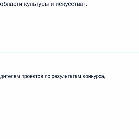
бласти культуры и искусства».
глашения между правительствами России
 взаимных финансовых требований
дителям проектов по результатам конкурса,
оект об изменениях в законодательство в связи
роля и миграционной службы в систему МВД