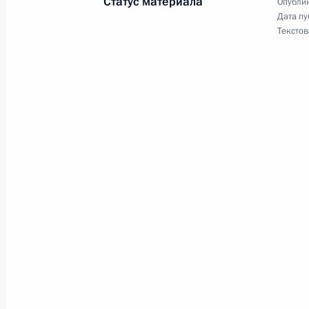
Статус материала
Опублик
Внесено изменение в состав посто
Дата пу
Текстов
5 апреля 2016 года, 18:35
Виктор Золотов назначен главой 
5 апреля 2016 года, 18:30
4 апреля 2016 года, понедельник
Указ о руководителе Федерального
4 апреля 2016 года, 14:20
Указ о Федеральном архивном аген