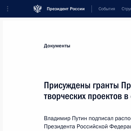
Президент России
События
Стру
Новости
Поручения Президента
Банк
Документы
Показа
Подписан закон об образовании в 
Присуждены гранты Пр
присутствий в Сургуте и Нижневарт
творческих проектов в 
5 апреля 2016 года, 20:40
Владимир Путин подписал распо
Подписан закон об образовании по
Президента Российской Федерац