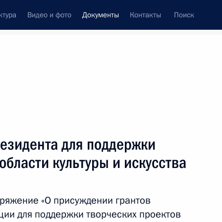
ктура
Видео и фото
Документы
Контакты
Поиск
 документов
Конституция России
апрель, 2016
ть следующие материалы
составе суда ХМАО постоянных судебных
езидента для поддержки
овске
области культуры и искусства
ряжение «О присуждении грантов
стоянных судебных присутствий в составе
ии для поддержки творческих проектов