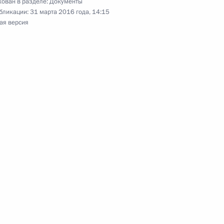
ован в разделе:
Документы
янных членов Совета Безопасности
бликации:
31 марта 2016 года, 14:15
ая версия
национальной гвардии
 архивного агентства
тстве