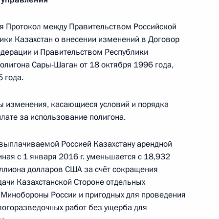
й высших офицеров, специальных званий
я Протокол между Правительством Российской
и высших специальных званий
ики Казахстан о внесении изменений в Договор
дерации и Правительством Республики
олигона Сары-Шаган от 18 октября 1996 года,
 года.
ы изменения, касающиеся условий и порядка
вой исполняющей обязанности губернатора
плате за использование полигона.
 выплачиваемой Россией Казахстану арендной
ная с 1 января 2016 г. уменьшается с 18,932
ллиона долларов США за счёт сокращения
дачи Казахстанской Стороне отдельных
ского края
 Минобороны России и пригодных для проведения
логоразведочных работ без ущерба для