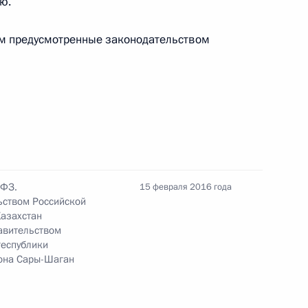
ю.
ем предусмотренные законодательством
ниторингу и анализу правоприменительной
ства
-ФЗ.
15 февраля 2016 года
ьством Российской
азахстан
авительством
Республики
гона Сары-Шаган
к
нения в части налогообложения прибыли