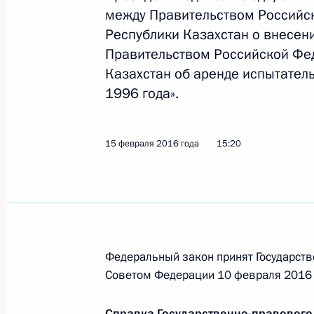
между Правительством Российс
Республики Казахстан о внесен
27 февраля 2016 года, суббота
Правительством Российской Фе
Казахстан об аренде испытател
Рашид Темрезов назначен временн
1996 года».
Черкесской Республики
27 февраля 2016 года, 13:25
15 февраля 2016 года
15:20
26 февраля 2016 года, пятница
Сергей Горьков назначен председ
26 февраля 2016 года, 10:00
Федеральный закон принят Государств
Советом Федерации 10 февраля 2016 
20 февраля 2016 года, суббота
Справка Государственно-правового