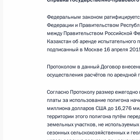
Указ о присвоении воинских звани
Федеральным законом ратифицируетс
высшего начальствующего состава 
Федерации и Правительством Республ
20 февраля 2016 года, 15:15
между Правительством Российской Фе
Казахстан об аренде испытательного п
подписанный в Москве 16 апреля 2015
17 февраля 2016 года, среда
Протоколом в данный Договор внесен
Указ о назначении Натальи Ждано
осуществления расчётов по арендной 
Забайкальского края
17 февраля 2016 года, 20:35
Согласно Протоколу размер ежегодно
платы за использование полигона начи
миллиона долларов США до 16,276 ми
территории этого полигона путём пере
Принята отставка главы Забайкаль
земельных участков, не используемых
17 февраля 2016 года, 10:05
сезонных сельскохозяйственных и гео