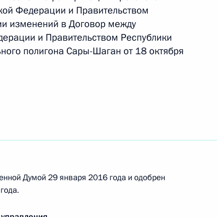
кой Федерации и Правительством
ии изменений в Договор между
дерации и Правительством Республики
ьного полигона Сары-Шаган от 18 октября
о исполняющим обязанности главы Карачаево-
ателем Внешэкономбанка
енной Думой 29 января 2016 года и одобрен
года.
 управления