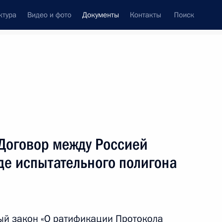
ктура
Видео и фото
Документы
Контакты
Поиск
 документов
Конституция России
февраль, 2016
ть следующие материалы
к акцизов на бензин и дизтопливо
Договор между Россией
де испытательного полигона
в приватизации до 1 марта 2017 года
ый закон «О ратификации Протокола