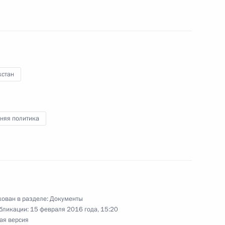
паний
те населения и территорий от чрезвычайных
хстан
го характера
няя политика
шение валютного законодательства
ован в разделе:
Документы
декс в части определения понятия
бликации:
15 февраля 2016 года, 15:20
ая версия