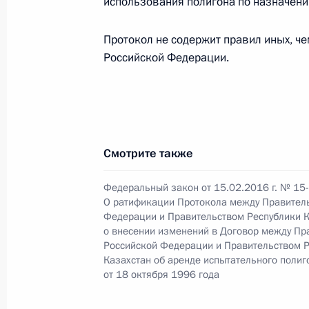
использования полигона по назначени
Протокол не содержит правил иных, ч
Главе Карелии объявлен выговор
Российской Федерации.
17 февраля 2016 года, 10:00
16 февраля 2016 года, вторник
Смотрите также
Образована рабочая группа по мо
практики в сфере предприниматель
Федеральный закон от 15.02.2016 г. № 15
16 февраля 2016 года, 19:00
О ратификации Протокола между Правител
Федерации и Правительством Республики К
о внесении изменений в Договор между Пр
Российской Федерации и Правительством 
Казахстан об аренде испытательного поли
15 февраля 2016 года, понедельни
от 18 октября 1996 года
В Налоговый кодекс внесены изме