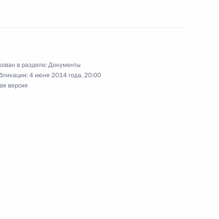
о русскому языку
ован в разделе:
Документы
бликации:
4 июня 2014 года, 20:00
ая версия
натора Самарской области Николая
лномочий губернатора Санкт-Петербурга