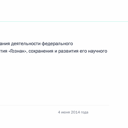
начения на должности председателя
яционной коллегии Верховного Суда
ания деятельности федерального
 внесении изменений в отдельные
ия «Гознак», сохранения и развития его научного
финансовой отчётности политических партий
елем руководителя Федерального агентства
4 июня 2014 года