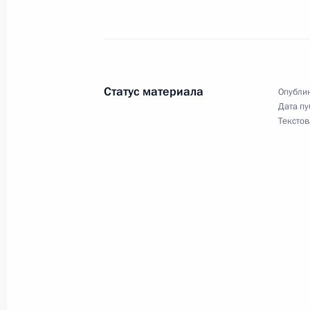
Образован Совет при Президенте п
9 июня 2014 года, 14:45
Статус материала
Опублик
Дата пу
Текстов
6 июня 2014 года, пятница
Принята досрочная отставка губер
Меркушкина
6 июня 2014 года, 13:30
5 июня 2014 года, четверг
Указ о досрочном прекращении по