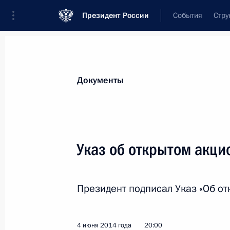
Президент России
События
Стру
Новости
Поручения Президента
Банк
Документы
Показа
Владимир Путин представил в Сов
Указ об открытом акци
кандидатуры для назначения на до
военнослужащих Верховного Суда
12 июня 2014 года, 15:40
Президент подписал Указ «Об о
4 июня 2014 года
20:00